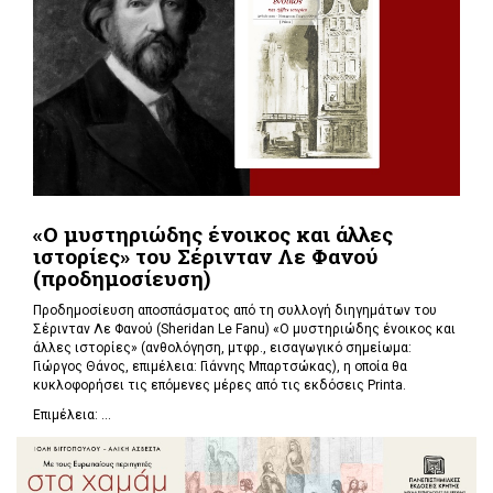
«Ο μυστηριώδης ένοικος και άλλες
ιστορίες» του Σέρινταν Λε Φανού
(προδημοσίευση)
Προδημοσίευση αποσπάσματος από τη συλλογή διηγημάτων του
Σέρινταν Λε Φανού (Sheridan Le Fanu) «Ο μυστηριώδης ένοικος και
άλλες ιστορίες» (ανθολόγηση, μτφρ., εισαγωγικό σημείωμα:
Γιώργος Θάνος, επιμέλεια: Γιάννης Μπαρτσώκας), η οποία θα
κυκλοφορήσει τις επόμενες μέρες από τις εκδόσεις Printa.
Επιμέλεια: ...