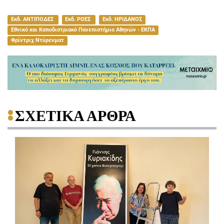
Εκδ. ΑΝΤΙΠΟΔΕΣ
Εκδ. ΡΟΕΣ
Εκδ. ΗΡΙΔΑΝΟΣ
Εθνικό και Καποδιστριακό Πανεπιστήμιο Αθηνών - ΕΚΠΑ
Φρίντριχ Ντύρενματ
ΣΧΕΤΙΚΑ ΑΡΘΡΑ