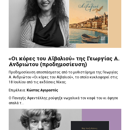
«Οι κόρες του Αϊβαλιού» της Γεωργίας Α.
Ανδριώτου (προδημοσίευση)
Προδημοσίευση αποσπάσματος από το μυθιστόρημα της Γεωργίας
Α. Ανδριώτου «Οι κόρες του Αϊβαλιού», το οποίο κυκλοφορεί στις
18 Ιουλίου από τις εκδόσεις Νίκας.
Επιμέλεια:
Κώστας Αγοραστός
Ο Παναγής Αφεντέλλης ρούφηξε νωχελικά τον καφέ του κι άφησε
απαλά τ...