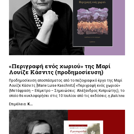
«Περιγραφή ενός χωριού» της Μαρί
Λουίζε Κάσνιτς (προδημοσίευση)
Προδημοσίευση αποσπάσματος από το πεζογραφικό έργο της Μαρί
Λουίζε Κάσνιτς [Marie Luise Kaschnitz] «Περιγραφή ενός χωριού»
(Μετάφραση – Επίμετρο – Σημειώσεις: Αλέξανδρος Κυπριώτης), το
οποίο θα κυκλοφορήσει στις 10 Ιουλίου από τις εκδόσεις
η βαλίτσα
.
Επιμέλεια:
Κ...