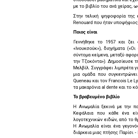
με το βιβλίο του ανά χείρας, ω
Στην τελική ψηφοφορία της 
Renouard που ήταν υποψήφιος
Ποιος είναι
Γεννήθηκε το 1957 και ζει 
«Ινουκσούκ»), διηγήματα («Ο
σύντομα κείμενα, μεταξύ αφορ
την Τζοκόντα»). Δημοσίευσε τ
Μελβίλ. Συγγράφει λιμπρέτα γ
μια ομάδα που συγκεντρώνει
Queneau και τον Francois Le L
τα μακαρόνια al dente και το κό
Το βραβευμένο βιβλίο
Η Ανωμαλία ξεκινά με την π
Κεφάλαια που κάθε ένα εί
λογοτεχνικών ειδών, από το θ
Η Ανωμαλία είναι ένα γεγονό
διάρκεια μιας πτήσης Παρίσι -