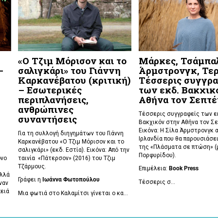
«Ο Τζιμ Μόρισον και το
Μάρκες, Τσάμπα
–
σαλιγκάρι» του Γιάννη
Άρμστρονγκ, Τερ
Καρκανέβατου (κριτική)
Τέσσερις συγγρα
– Εσωτερικές
των εκδ. Βακχικ
περιπλανήσεις,
Αθήνα τον Σεπτέ
ανθρώπινες
Τέσσερις συγγραφείς των 
συναντήσεις
Βακχικόν στην Αθήνα τον Σε
Εικόνα: Η Σίλα Άρμστρονγκ 
Για τη συλλογή διηγημάτων του Γιάννη
Ιρλανδία που θα παρουσιάσει
Καρκανέβατου «Ο Τζιμ Μόρισον και το
της «Πλάσματα σε πτώση»
(
σαλιγκάρι» (εκδ. Εστία). Εικόνα: Από την
Πορφυρίδου).
όνο
ταινία «Πάτερσον» (2016) του Τζιμ
Τζάρμους.
Επιμέλεια:
Book
Press
αλλά
Γράφει η
Ιωάννα Φωτοπούλου
Τέσσερις σ...
ναν
πειά
Μια φωτιά στο Καλαμίτσι γίνεται ο κα...