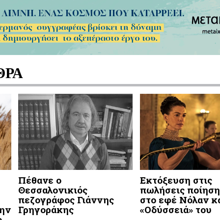
ΘΡΑ
Πέθανε ο
Εκτόξευση στις
Θεσσαλονικιός
πωλήσεις ποίηση
πεζογράφος Γιάννης
στο εφέ Νόλαν κ
την
Γρηγοράκης
«Οδύσσειά» του
ο