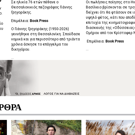
Σε ηλικία 76 ετών πέθανε ο
Οι πωλήσεις ποίησης στο Η
Θεσσαλονικιός πεζογράφος Γιάννης
Βασίλειο βρίσκονται σε τρο
ν
Γρηγοράκης.
δείχνει ότι θα φτάσουν σε 
ο.
υψηλό φέτος, κάτι που αποδ
Επιμέλεια:
Book Press
επιτυχία της κινηματογραφι
ίο
διασκευής της «Οδύσσειας
κυ
Ο Γιάννης Γρηγοράκης (1950-2026)
Ομήρου από τον Κρίστοφερ 
γεννήθηκε στη Θεσσαλονίκη. Σπούδασε
νομικά και για περισσότερο από τριάντα
Επιμέλεια:
Book
Press
χρόνια άσκησε το επάγγελμα του
δικηγόρου.
...
...
ΡΘΡΑ