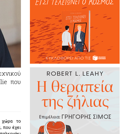
εχνικού
lie που
ε χώρα το
, που έχει
μπαλκονάκι