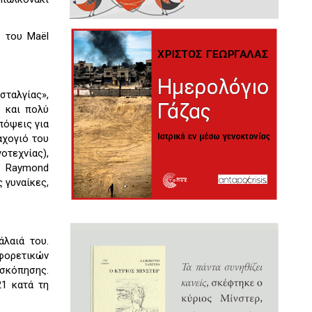
 του Maël
ταλγίας»,
ς και πολύ
πόψεις για
αχογιό του
οτεχνίας),
ν Raymond
 γυναίκες,
λαιά του.
φορετικών
οσκόπησης.
21 κατά τη
.