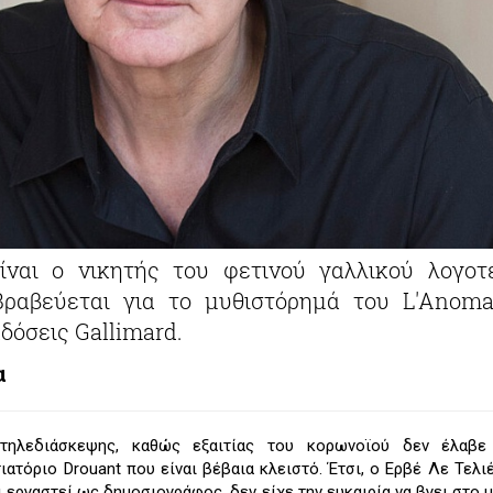
είναι ο νικητής του φετινού γαλλικού λογοτ
Βραβεύεται για το μυθιστόρημά του L'Anoma
δόσεις Gallimard.
α
τηλεδιάσκεψης, καθώς εξαιτίας του κορωνοϊού δεν έλαβ
ατόριο Drouant που είναι βέβαια κλειστό. Έτσι, ο Ερβέ Λε Τελιέ
 εργαστεί ως δημοσιογράφος, δεν είχε την ευκαιρία να βγει στο 