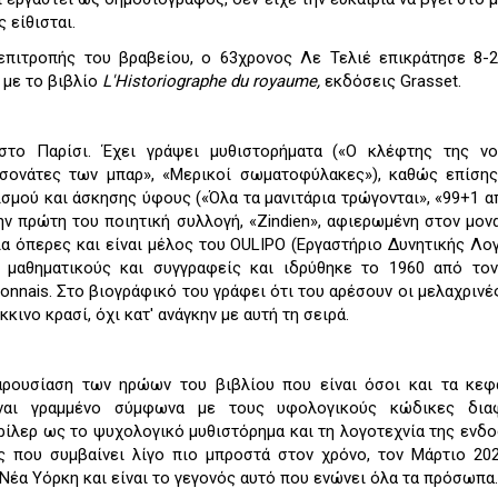
ς είθισται.
επιτροπής του βραβείου, ο 63χρονος Λε Τελιέ επικράτησε 8-2
 με το βιβλίο
L'Historiographe du royaume,
εκδόσεις Grasset.
στο Παρίσι. Έχει γράψει μυθιστορήματα («Ο κλέφτης της νοσ
ι σονάτες των μπαρ», «Μερικοί σωματοφύλακες»), καθώς επίση
ισμού και άσκησης ύφους («Όλα τα μανιτάρια τρώγονται», «99+1 α
ην πρώτη του ποιητική συλλογή, «Zindien», αφιερωμένη στον μον
ια όπερες και είναι μέλος του OULIPO (Εργαστήριο Δυνητικής Λογ
 μαθηματικούς και συγγραφείς και ιδρύθηκε το 1960 από το
yonnais. Στο βιογράφικό του γράφει ότι του αρέσουν οι μελαχρινές
κκινο κρασί, όχι κατ' ανάγκην με αυτή τη σειρά.
αρουσίαση των ηρώων του βιβλίου που είναι όσοι και τα κεφά
ναι γραμμένο σύμφωνα με τους υφολογικούς κώδικες δια
ρίλερ ως το ψυχολογικό μυθιστόρημα και τη λογοτεχνία της ενδ
ς που συμβαίνει λίγο πιο μπροστά στον χρόνο, τον Μάρτιο 20
 Νέα Υόρκη και είναι το γεγονός αυτό που ενώνει όλα τα πρόσωπα