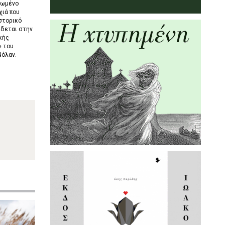
νωμένο
χιά που
ιστορικό
ίδεται στην
κής
» του
Νόλαν.