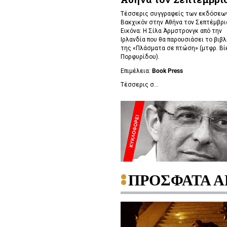
Τέσσερις συγγραφείς των εκδόσεω
Βακχικόν στην Αθήνα τον Σεπτέμβρι
Εικόνα: Η Σίλα Άρμστρονγκ από την
Ιρλανδία που θα παρουσιάσει το βιβλ
της «Πλάσματα σε πτώση»
(μτφρ. Βί
Πορφυρίδου).
Επιμέλεια:
Book
Press
Τέσσερις σ...
ΠΡΟΣΦΑΤΑ Α