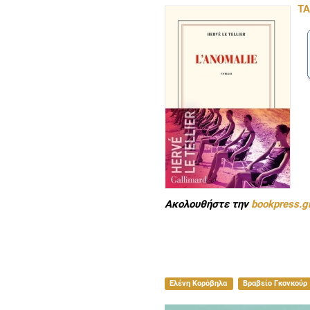
ΤΑ
Ακολουθήστε την
bookpress.g
Ελένη Κορόβηλα
Βραβείο Γκονκούρ