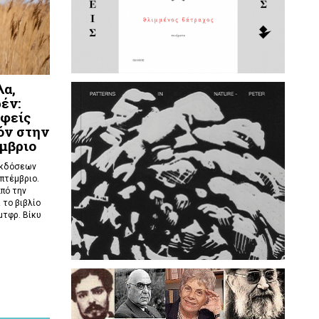
λα,
έν:
φείς
όν στην
μβριο
εκδόσεων
πτέμβριο.
από την
 το βιβλίο
μτφρ. Βίκυ