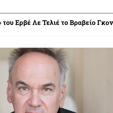
 του Ερβέ Λε Τελιέ το Βραβείο Γκο