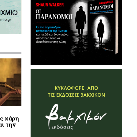
ς χάρη
αι την