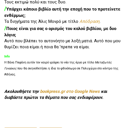
Τους εκτιμώ πολύ και τους δυο.
/
Υπάρχει κάποιο βιβλίο αυτή την εποχή που το προτείνετε
ενθέρμως;
Τα διηγήματα της Άλις Μονρό με τίτλο
Απόδραση
.
/
Ποιος είναι για σας ο ορισμός του καλού βιβλίου, με δυο
λόγια;
Αυτό που βλέπει το αυτονόητο με λοξή ματιά. Αυτό που μου
θυμίζει ποια είμαι ή ποια θα 'πρεπε να είμαι.
Info
Η Βάνα Πεφάνη αυτόν τον καιρό γράφει το νέο της έργο με τίτλο
Μεταξωτές
Γυναίκες
που θα σκηνοθετήσει η ίδια το φθινόπωρο σε Πολυχώρο στο κέντρο της
Αθήνας.
Ακολουθήστε την
bookpress.gr στο Google News
και
διαβάστε πρώτοι τα θέματα που σας ενδιαφέρουν.