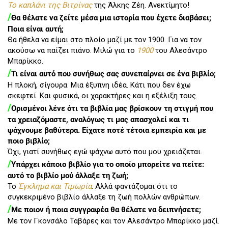
Το καπλάνι της Βιτρίνας
της Άλκης Ζέη. Ανεκτίμητο!
/
Θα θέλατε να ζείτε μέσα μια ιστορία που έχετε διαβάσει;
Ποια είναι αυτή;
Θα ήθελα να είμαι στο πλοίο μαζί με τον 1900. Για να τον
ακούσω να παίζει πιάνο. Μιλώ για το
1900
του Αλεσάντρο
Μπαρίκκο.
/
Τι είναι αυτό που συνήθως σας συνεπαίρνει σε ένα βιβλίο;
Η πλοκή, σίγουρα. Μια έξυπνη ιδέα. Κάτι που δεν έχω
σκεφτεί. Και φυσικά, οι χαρακτήρες και η εξέλιξη τους.
/
Ορισμένοι λένε ότι τα βιβλία μας βρίσκουν τη στιγμή που
τα χρειαζόμαστε, αναλόγως τι μας απασχολεί και τι
ψάχνουμε βαθύτερα. Είχατε ποτέ τέτοια εμπειρία και με
ποιο βιβλίο;
Όχι, γιατί συνήθως εγώ ψάχνω αυτό που μου χρειάζεται.
/
Υπάρχει κάποιο βιβλίο για το οποίο μπορείτε να πείτε:
αυτό το βιβλίο μού άλλαξε τη ζωή;
Το
Έγκλημα και Τιμωρία
. Αλλά φαντάζομαι ότι το
συγκεκριμένο βιβλίο άλλαξε τη ζωή πολλών ανθρώπων.
/
Με ποιον ή ποια συγγραφέα θα θέλατε να δειπνήσετε;
Με τον Γκονσάλο Ταβάρες και τον Αλεσάντρο Μπαρίκκο μαζί.