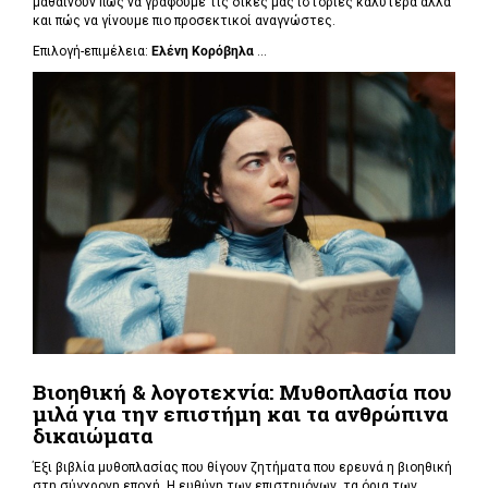
μαθαίνουν πώς να γράφουμε τις δικές μας ιστορίες καλύτερα αλλά
και πώς να γίνουμε πιο προσεκτικοί αναγνώστες.
Επιλογή-επιμέλεια:
Ελένη Κορόβηλα
...
Βιοηθική & λογοτεχνία: Μυθοπλασία που
μιλά για την επιστήμη και τα ανθρώπινα
δικαιώματα
Έξι βιβλία μυθοπλασίας που θίγουν ζητήματα που ερευνά η βιοηθική
στη σύγχρονη εποχή. Η ευθύνη των επιστημόνων, τα όρια των