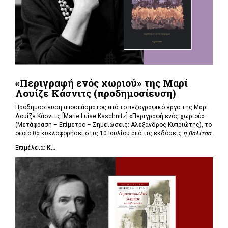
«Περιγραφή ενός χωριού» της Μαρί
Λουίζε Κάσνιτς (προδημοσίευση)
Προδημοσίευση αποσπάσματος από το πεζογραφικό έργο της Μαρί
Λουίζε Κάσνιτς [Marie Luise Kaschnitz] «Περιγραφή ενός χωριού»
(Μετάφραση – Επίμετρο – Σημειώσεις: Αλέξανδρος Κυπριώτης), το
οποίο θα κυκλοφορήσει στις 10 Ιουλίου από τις εκδόσεις
η βαλίτσα
.
Επιμέλεια:
Κ...