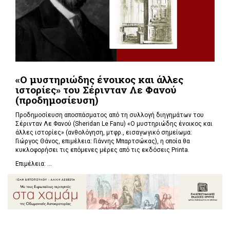
«Ο μυστηριώδης ένοικος και άλλες
ιστορίες» του Σέρινταν Λε Φανού
(προδημοσίευση)
Προδημοσίευση αποσπάσματος από τη συλλογή διηγημάτων του
Σέρινταν Λε Φανού (Sheridan Le Fanu) «Ο μυστηριώδης ένοικος και
άλλες ιστορίες» (ανθολόγηση, μτφρ., εισαγωγικό σημείωμα:
Γιώργος Θάνος, επιμέλεια: Γιάννης Μπαρτσώκας), η οποία θα
κυκλοφορήσει τις επόμενες μέρες από τις εκδόσεις Printa.
Επιμέλεια: ...