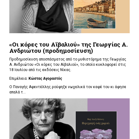
«Οι κόρες του Αϊβαλιού» της Γεωργίας Α.
Ανδριώτου (προδημοσίευση)
Προδημοσίευση αποσπάσματος από το μυθιστόρημα της Γεωργίας
Α. Ανδριώτου «Οι κόρες του Αϊβαλιού», το οποίο κυκλοφορεί στις
18 Ιουλίου από τις εκδόσεις Νίκας.
Επιμέλεια:
Κώστας Αγοραστός
Ο Παναγής Αφεντέλλης ρούφηξε νωχελικά τον καφέ του κι άφησε
απαλά τ...