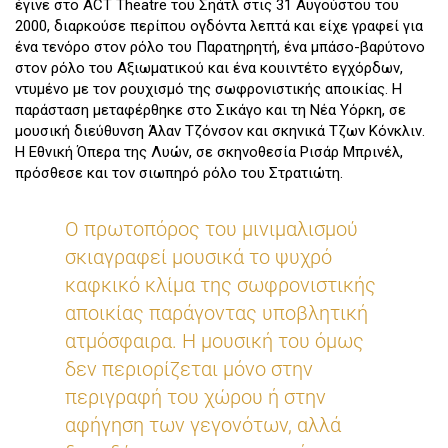
έγινε στο ACT Theatre του Σηάτλ στις 31 Αυγούστου του
2000, διαρκούσε περίπου ογδόντα λεπτά και είχε γραφεί για
ένα τενόρο στον ρόλο του Παρατηρητή, ένα μπάσο-βαρύτονο
στον ρόλο του Αξιωματικού και ένα κουιντέτο εγχόρδων,
ντυμένο με τον ρουχισμό της σωφρονιστικής αποικίας. Η
παράσταση μεταφέρθηκε στο Σικάγο και τη Νέα Υόρκη, σε
μουσική διεύθυνση Άλαν Τζόνσον και σκηνικά Τζων Κόνκλιν.
Η Εθνική Όπερα της Λυών, σε σκηνοθεσία Ρισάρ Μπρινέλ,
πρόσθεσε και τον σιωπηρό ρόλο του Στρατιώτη.
Ο πρωτοπόρος του μινιμαλισμού
σκιαγραφεί μουσικά το ψυχρό
καφκικό κλίμα της σωφρονιστικής
αποικίας παράγοντας υποβλητική
ατμόσφαιρα. Η μουσική του όμως
δεν περιορίζεται μόνο στην
περιγραφή του χώρου ή στην
αφήγηση των γεγονότων, αλλά