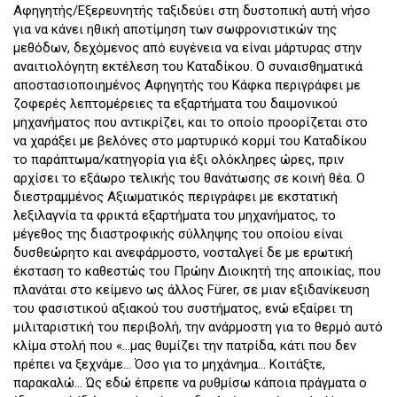
Αφηγητής/Εξερευνητής ταξιδεύει στη δυστοπική αυτή νήσο
για να κάνει ηθική αποτίμηση των σωφρονιστικών της
μεθόδων, δεχόμενος από ευγένεια να είναι µάρτυρας στην
αναιτιολόγητη εκτέλεση του Καταδίκου. Ο συναισθηματικά
αποστασιοποιημένος Αφηγητής του Κάφκα περιγράφει με
ζοφερές λεπτομέρειες τα εξαρτήματα του δαιμονικού
μηχανήματος που αντικρίζει, και το οποίο προορίζεται στο
να χαράξει με βελόνες στο μαρτυρικό κορμί του Καταδίκου
το παράπτωμα/κατηγορία για έξι ολόκληρες ώρες, πριν
αρχίσει το εξάωρο τελικής του θανάτωσης σε κοινή θέα. Ο
διεστραμμένος Αξιωματικός περιγράφει με εκστατική
λεξιλαγνία τα φρικτά εξαρτήματα του μηχανήματος, το
μέγεθος της διαστροφικής σύλληψης του οποίου είναι
δυσθεώρητο και ανεφάρμοστο, νοσταλγεί δε με ερωτική
έκσταση το καθεστώς του Πρώην Διοικητή της αποικίας, που
πλανάται στο κείμενο ως άλλος Fürer, σε μιαν εξιδανίκευση
του φασιστικού αξιακού του συστήματος, ενώ εξαίρει τη
μιλιταριστική του περιβολή, την ανάρμοστη για το θερμό αυτό
κλίμα στολή που «…μας θυµίζει την πατρίδα, κάτι που δεν
πρέπει να ξεχνάµε... Όσο για το µηχάνηµα... Κοιτάξτε,
παρακαλώ... Ώς εδώ έπρεπε να ρυθµίσω κάποια πράγµατα ο