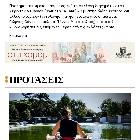
Προδημοσίευση αποσπάσματος από τη συλλογή διηγημάτων του
Σέρινταν Λε Φανού (Sheridan Le Fanu) «Ο μυστηριώδης ένοικος και
άλλες ιστορίες» (ανθολόγηση, μτφρ., εισαγωγικό σημείωμα:
Γιώργος Θάνος, επιμέλεια: Γιάννης Μπαρτσώκας), η οποία θα
κυκλοφορήσει τις επόμενες μέρες από τις εκδόσεις Printa.
Επιμέλεια: ...
ΠΡΟΤΑΣΕΙΣ