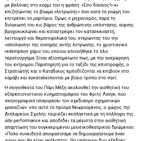
με βελόνες στο κορμί του η φράση: «Έσο δίκαιος!» κι
επιζητώντας το βίωμα «λύτρωσης» που κατά τη γνώμη του
επιτρέπει το μαρτύριο. Όμως ο μηχανισμός, παρά τη
διόγκωσή του εις βάρος της ανθρώπινης υπόστασης, αίφνης
βραχυκυκλώνει και καταστρέφει τον κατασκευαστή,
λειτουργό και θεματοφύλακά του, στερώντας του την
«απόλαυση» της νοσηρής αυτής λύτρωσης, το χριστιανικό
redemption χάριν του οποίου επινοήθηκε το όλο
τερατούργημα. Είναι αξιοσημείωτο πως, με την αναχώρηση
του έντρομου Παρατηρητή για το ταξίδι της επιστροφής, ο
Στρατιώτης και ο Κατάδικος εμποδίζονται να επιβούν στο
καράβι και εγκαταλείπονται με βίαιο τρόπο στο νησί.
Η σκηνοθεσία του Πάρι Μέξη ακολουθεί την αισθητική του
εξπρεσιονιστικού κινηματογράφου του Φριτς Λανγκ, που
σκηνογραφικά υπαγορεύει τον σχεδιασμό σχηματικών
γραναζιών: υπο αυτό το πρίσμα θεωρούμενος, ο χώρος της
Διπλαρείου Σχολής ταιριάζει εκπληκτικά με τη σύλληψη της
site performance και αποδίδει τα μέγιστα στην αισθητική
απαρτίωση του συγκεκριμένου μουσικοθεατρικού δρώμενου:
«Πολύ συνειδητά αποφασίσαμε να δημιουργήσουμε έναν
χώρο που θα είναι ακάλυπτος. Θα υπάρχουν δυο εξέδρες,