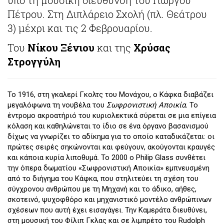
υπό τη μουσική διεύθυνση του Γιώργου
Πέτρου. Στη Διπλάρειο Σχολή (πλ. Θεάτρου
3) μέχρι και τις 2 Φεβρουαρίου.
Του
Νίκου Ξένιου
και της
Χρύσας
Στρογγύλη
Το 1916, στη γκαλερί Γκολτς του Μονάχου, ο Κάφκα διαβάζει
μεγαλόφωνα τη νουβέλα του
Σωφρονιστική Αποικία.
Το
έντρομο ακροατήριό του κυριολεκτικά σύρεται σε μια επίγεια
κόλαση και καθηλώνεται το ίδιο σε ένα όργανο βασανισμού
δίχως να γνωρίζει το αδίκημα για το οποίο καταδικάζεται: οι
πρώτες σειρές σηκώνονται και φεύγουν, ακούγονται κραυγές
και κάποια κυρία λιποθυμά. Το 2000 ο Philip Glass συνθέτει
την όπερα δωματίου «Σωφρονιστική Αποικία» εμπνευσμένη
από το διήγημα του Κάφκα, που στηλιτεύει τη σχέση του
σύγχρονου ανθρώπου με τη Μηχανή και το άδικο, αήθες,
σκοτεινό, ψυχοφθόρο και μηχανιστικό μοντέλο ανθρώπινων
σχέσεων που αυτή έχει εισαγάγει. Την Καμεράτα διευθύνει,
στη μουσική του Φίλιπ Γκλας και σε λιμπρέτο του Rudolph