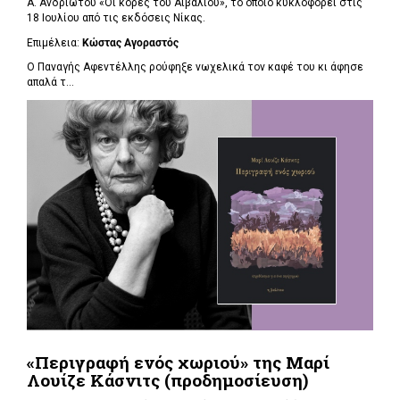
Α. Ανδριώτου «Οι κόρες του Αϊβαλιού», το οποίο κυκλοφορεί στις
18 Ιουλίου από τις εκδόσεις Νίκας.
Επιμέλεια:
Κώστας Αγοραστός
Ο Παναγής Αφεντέλλης ρούφηξε νωχελικά τον καφέ του κι άφησε
απαλά τ...
«Περιγραφή ενός χωριού» της Μαρί
Λουίζε Κάσνιτς (προδημοσίευση)