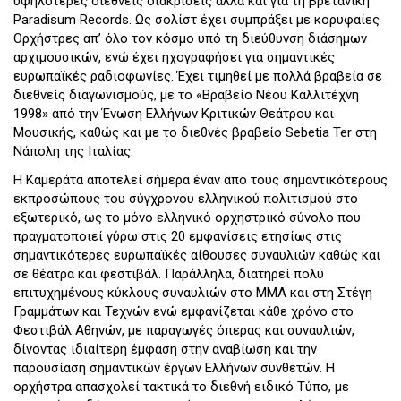
υψηλότερες διεθνείς διακρίσεις αλλά και για τη βρετανική
Paradisum Records. Ως σολίστ έχει συμπράξει με κορυφαίες
Ορχήστρες απ’ όλο τον κόσμο υπό τη διεύθυνση διάσημων
αρχιμουσικών, ενώ έχει ηχογραφήσει για σημαντικές
ευρωπαϊκές ραδιοφωνίες. Έχει τιμηθεί με πολλά βραβεία σε
διεθνείς διαγωνισμούς, με το «Βραβείο Νέου Καλλιτέχνη
1998» από την Ένωση Ελλήνων Κριτικών Θεάτρου και
Μουσικής, καθώς και με το διεθνές βραβείο Sebetia Ter στη
Νάπολη της Ιταλίας.
Η Καμεράτα αποτελεί σήμερα έναν από τους σημαντικότερους
εκπροσώπους του σύγχρονου ελληνικού πολιτισμού στο
εξωτερικό, ως το μόνο ελληνικό ορχηστρικό σύνολο που
πραγματοποιεί γύρω στις 20 εμφανίσεις ετησίως στις
σημαντικότερες ευρωπαϊκές αίθουσες συναυλιών καθώς και
σε θέατρα και φεστιβάλ. Παράλληλα, διατηρεί πολύ
επιτυχημένους κύκλους συναυλιών στο ΜΜΑ και στη Στέγη
Γραμμάτων και Τεχνών ενώ εμφανίζεται κάθε χρόνο στο
Φεστιβάλ Αθηνών, με παραγωγές όπερας και συναυλιών,
δίνοντας ιδιαίτερη έμφαση στην αναβίωση και την
παρουσίαση σημαντικών έργων Ελλήνων συνθετών. Η
ορχήστρα απασχολεί τακτικά το διεθνή ειδικό Τύπο, με