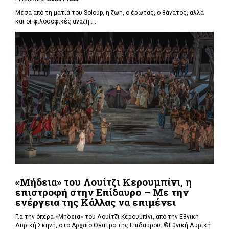
Μέσα από τη ματιά του Soloύp, η ζωή, ο έρωτας, ο θάνατος, αλλά
και οι φιλοσοφικές αναζητ...
«Μήδεια» του Λουίτζι Κερουμπίνι, η
επιστροφή στην Επίδαυρο – Με την
ενέργεια της Κάλλας να επιμένει
Για την όπερα «Μήδεια» του Λουίτζι Κερουμπίνι, από την Εθνική
Λυρική Σκηνή, στο Αρχαίο Θέατρο της Επιδαύρου. ©Εθνική Λυρική