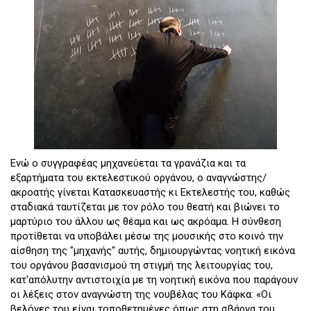
Eνώ ο συγγραφέας μηχανεύεται τα γρανάζια και τα
εξαρτήματα του εκτελεστικού οργάνου, ο αναγνώστης/
ακροατής γίνεται Κατασκευαστής κι Εκτελεστής του, καθώς
σταδιακά ταυτίζεται με τον ρόλο του θεατή και βιώνει το
μαρτύριο του άλλου ως θέαμα και ως ακρόαμα. Η σύνθεση
προτίθεται να υποβάλει μέσω της μουσικής στο κοινό την
αίσθηση της "μηχανής" αυτής, δημιουργώντας νοητική εικόνα
του οργάνου βασανισμού τη στιγμή της λειτουργίας του,
κατ'απόλυτην αντιστοιχία με τη νοητική εικόνα που παράγουν
οι λέξεις στον αναγνώστη της νουβέλας του Κάφκα: «Οι
βελόνες του είναι τοποθετηµένες όπως στη σβάρνα του