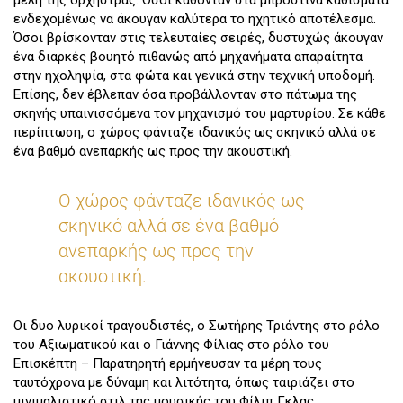
ενδεχομένως να άκουγαν καλύτερα το ηχητικό αποτέλεσμα.
Όσοι βρίσκονταν στις τελευταίες σειρές, δυστυχώς άκουγαν
ένα διαρκές βουητό πιθανώς από μηχανήματα απαραίτητα
στην ηχοληψία, στα φώτα και γενικά στην τεχνική υποδομή.
Επίσης, δεν έβλεπαν όσα προβάλλονταν στο πάτωμα της
σκηνής υπαινισσόμενα τον μηχανισμό του μαρτυρίου. Σε κάθε
περίπτωση, ο χώρος φάνταζε ιδανικός ως σκηνικό αλλά σε
ένα βαθμό ανεπαρκής ως προς την ακουστική.
O χώρος φάνταζε ιδανικός ως
σκηνικό αλλά σε ένα βαθμό
ανεπαρκής ως προς την
ακουστική.
Οι δυο λυρικοί τραγουδιστές, ο Σωτήρης Τριάντης στο ρόλο
του Αξιωματικού και ο Γιάννης Φίλιας στο ρόλο του
Επισκέπτη – Παρατηρητή ερμήνευσαν τα μέρη τους
ταυτόχρονα με δύναμη και λιτότητα, όπως ταιριάζει στο
μινιμαλιστικό στιλ της μουσικής του Φίλιπ Γκλας.