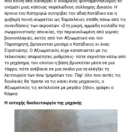
που κοινή θέα διενεργεί ο ισλαμικός φονταμενταλισμός εν
ονόματι μιας κάποιας νεφελώδους σύλληψης Δικαίου. Η
άγνοια του Κατηγορώ συντρίβει τον αδαή Κατάδικο και η
φοβερή ποινή αιωρείται ως δαμόκλειος σπάθη πάνω από τις
συνειδήσεις των ακροατών: «Στη µικρή, αµµώδη κοιλάδα της
σωφρονιστικής αποικίας, την περικυκλωμένη από γυµνές
βουνοπλαγιές, εκτός από τον Αξιωματικό και τον
Παρατηρητή, βρίσκονταν µονάχα ο Κατάδικος κι ένας
Στρατιώτης. Ο Αξιωµατικός είχε καταπιαστεί µε τις
τελευταίες απαραίτητες ρυθµίσεις⋅ πότε σερνόταν κάτω από
το µηχάνηµα, του οποίου η βάση βρισκόταν µέσα σε µια
τάφρο, πότε ανέβαινε σε µια σκάλα για να ελέγξει τη
λειτουργία των άνω τµηµάτων του. Παρ’ όλο που αυτές τις
δουλειές θα ’πρεπε να τις κάνει ένας µηχανικός, ο
Αξιωµατικός τις εκτελούσε µε µεγάλο ζήλο», γράφει ο
Κάφκα.
Η ευτυχής δυσλειτουργία της μηχανής