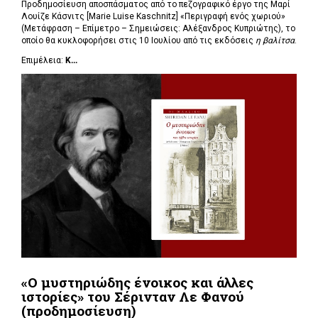
Προδημοσίευση αποσπάσματος από το πεζογραφικό έργο της Μαρί
Λουίζε Κάσνιτς [Marie Luise Kaschnitz] «Περιγραφή ενός χωριού»
(Μετάφραση – Επίμετρο – Σημειώσεις: Αλέξανδρος Κυπριώτης), το
οποίο θα κυκλοφορήσει στις 10 Ιουλίου από τις εκδόσεις
η βαλίτσα
.
Επιμέλεια:
Κ...
«Ο μυστηριώδης ένοικος και άλλες
ιστορίες» του Σέρινταν Λε Φανού
(προδημοσίευση)