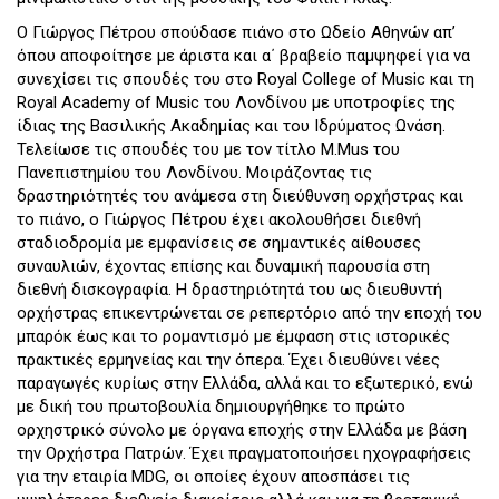
Ο Γιώργος Πέτρου σπούδασε πιάνο στο Ωδείο Αθηνών απ’
όπου αποφοίτησε με άριστα και α΄ βραβείο παμψηφεί για να
συνεχίσει τις σπουδές του στο Royal College of Music και τη
Royal Academy of Music του Λονδίνου με υποτροφίες της
ίδιας της Βασιλικής Ακαδημίας και του Ιδρύματος Ωνάση.
Τελείωσε τις σπουδές του με τον τίτλο M.Μus του
Πανεπιστημίου του Λονδίνου. Μοιράζοντας τις
δραστηριότητές του ανάμεσα στη διεύθυνση ορχήστρας και
το πιάνο, ο Γιώργος Πέτρου έχει ακολουθήσει διεθνή
σταδιοδρομία με εμφανίσεις σε σημαντικές αίθουσες
συναυλιών, έχοντας επίσης και δυναμική παρουσία στη
διεθνή δισκογραφία. Η δραστηριότητά του ως διευθυντή
ορχήστρας επικεντρώνεται σε ρεπερτόριο από την εποχή του
μπαρόκ έως και το ρομαντισμό με έμφαση στις ιστορικές
πρακτικές ερμηνείας και την όπερα. Έχει διευθύνει νέες
παραγωγές κυρίως στην Ελλάδα, αλλά και το εξωτερικό, ενώ
με δική του πρωτοβουλία δημιουργήθηκε το πρώτο
ορχηστρικό σύνολο με όργανα εποχής στην Ελλάδα με βάση
την Ορχήστρα Πατρών. Έχει πραγματοποιήσει ηχογραφήσεις
για την εταιρία MDG, οι οποίες έχουν αποσπάσει τις