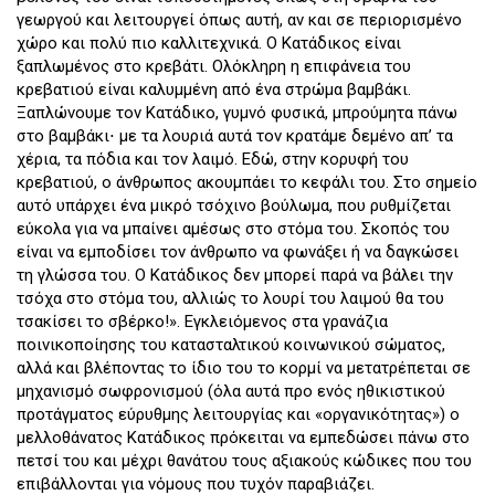
γεωργού και λειτουργεί όπως αυτή, αν και σε περιορισµένο
χώρο και πολύ πιο καλλιτεχνικά. Ο Κατάδικος είναι
ξαπλωµένος στο κρεβάτι. Ολόκληρη η επιφάνεια του
κρεβατιού είναι καλυµµένη από ένα στρώµα βαµβάκι.
Ξαπλώνουµε τον Κατάδικο, γυµνό φυσικά, µπρούµητα πάνω
στο βαµβάκι⋅ µε τα λουριά αυτά τον κρατάµε δεµένο απ’ τα
χέρια, τα πόδια και τον λαιµό. Εδώ, στην κορυφή του
κρεβατιού, ο άνθρωπος ακουµπάει το κεφάλι του. Στο σηµείο
αυτό υπάρχει ένα µικρό τσόχινο βούλωµα, που ρυθµίζεται
εύκολα για να µπαίνει αµέσως στο στόµα του. Σκοπός του
είναι να εµποδίσει τον άνθρωπο να φωνάξει ή να δαγκώσει
τη γλώσσα του. Ο Κατάδικος δεν µπορεί παρά να βάλει την
τσόχα στο στόµα του, αλλιώς το λουρί του λαιµού θα του
τσακίσει το σβέρκο!». Εγκλειόμενος στα γρανάζια
ποινικοποίησης του κατασταλτικού κοινωνικού σώµατος,
αλλά και βλέποντας το ίδιο του το κορμί να μετατρέπεται σε
μηχανισμό σωφρονισμού (όλα αυτά προ ενός ηθικιστικού
προτάγματος εύρυθμης λειτουργίας και «οργανικότητας») ο
μελλοθάνατος Κατάδικος πρόκειται να εμπεδώσει πάνω στο
πετσί του και µέχρι θανάτου τους αξιακούς κώδικες που του
επιβάλλονται για νόµους που τυχόν παραβιάζει.