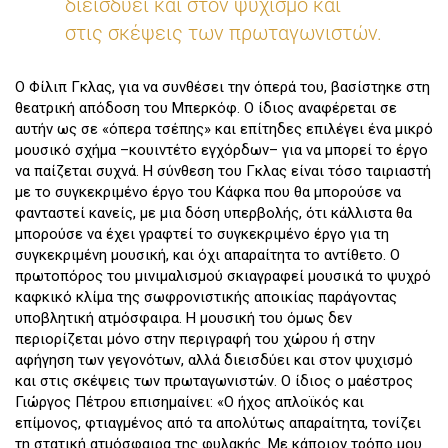
διεισδύει και στον ψυχισμό και
στις σκέψεις των πρωταγωνιστών.
Ο Φίλιπ Γκλας, για να συνθέσει την όπερά του, βασίστηκε στη
θεατρική απόδοση του Μπερκόφ. Ο ίδιος αναφέρεται σε
αυτήν ως σε «όπερα τσέπης» και επίτηδες επιλέγει ένα μικρό
μουσικό σχήμα –κουιντέτο εγχόρδων– για να μπορεί το έργο
να παίζεται συχνά. Η σύνθεση του Γκλας είναι τόσο ταιριαστή
με το συγκεκριμένο έργο του Κάφκα που θα μπορούσε να
φανταστεί κανείς, με μια δόση υπερβολής, ότι κάλλιστα θα
μπορούσε να έχει γραφτεί το συγκεκριμένο έργο για τη
συγκεκριμένη μουσική, και όχι απαραίτητα το αντίθετο. Ο
πρωτοπόρος του μινιμαλισμού σκιαγραφεί μουσικά το ψυχρό
καφκικό κλίμα της σωφρονιστικής αποικίας παράγοντας
υποβλητική ατμόσφαιρα. Η μουσική του όμως δεν
περιορίζεται μόνο στην περιγραφή του χώρου ή στην
αφήγηση των γεγονότων, αλλά διεισδύει και στον ψυχισμό
και στις σκέψεις των πρωταγωνιστών. Ο ίδιος ο μαέστρος
Γιώργος Πέτρου επισημαίνει: «Ο ήχος απλοϊκός και
επίμονος, φτιαγμένος από τα απολύτως απαραίτητα, τονίζει
τη στατική ατμόσφαιρα της φυλακής. Με κάποιον τρόπο μου