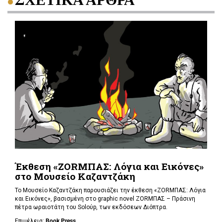
Έκθεση «ΖΟRΜΠΑΣ: Λόγια και Εικόνες»
στο Μουσείο Καζαντζάκη
Το Μουσείο Καζαντζάκη παρουσιάζει την έκθεση «ΖΟRΜΠΑΣ: Λόγια
και Εικόνες», βασισμένη στο graphic novel ΖΟRΜΠΑΣ – Πράσινη
πέτρα ωραιοτάτη του Soloύp, των εκδόσεων Διόπτρα.
Επιμέλεια:
Book Press