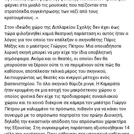
φέρνει στο μυαλό τις μουσικές που παίζονταν στα
στρατόπεδα συγκέντρωσης των ναζί από τους
κρατουμένους…».
Στον ιδεώδη χώρο της Διπλαρείου Σχολής δεν έχει έως
τώρα φιλοξενηθεί καμιά θεατρική παράσταση κι αυτός ήταν ο
λόγος για τον οποίο τον επέλεξαν ο σκηνοθέτης Πάρις
Μάξης και ο μαέστρος Γιώργος Πέτρου. Μια οποιαδήποτε
λυρική σκηνή μπορεί να μην είχε την ίδια υποβλητική
ατμόσφαιρα. Ακόμα και οι θεατές, οι οποίοι δεν θα
μπορούσαν να ξέρουν ούτε τι να περιμένουν ούτε πώς θα
καθίσουν, αποτέλεσαν τελικά μέρος του σκηνικού,
λειτουργώντας ως θεατές και ενεργοί μέτοχοι ενός
βασανιστηρίου. Το όλο σκηνικό θύμιζε ρινγκ. Η Καμεράτα
ήταν κρυμμένη σε μια εσοχή του μακρόστενου χώρου ο
οποίος φυσικά δεν είχε τις προδιαγραφές συναυλιακού
χώρου και το κοινό διέκρινε σε κάμερα τον μαέστρο Γιώργο
Πέτρου με καλυμμένο το πρόσωπο, πιθανόν για να κάνει τον
συνειρμό με το απρόσωπο πορτραίτο του πρώην Διοικητή,
δηλαδή την εικαστικήν απόδοση του απρόσωπου χαρακτήρα
της Εξουσίας. Στη συγκεκριμένη παράσταση αξιοποιήθηκαν 14
μέλη της ορχήστρας. Όσοι κάθονταν στα μπροστινά καθίσματα