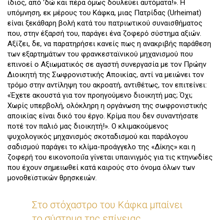
ίδιος, από ’δώ και πέρα όµως δουλεύει αυτόµατα!». Η
υπόμνηση, εκ μέρους του Κάφκα, μιας Πατρίδας (Urheimat)
είναι ξεκάθαρη βολή κατά του πατριωτικού συναισθήματος
που, στην έξαρσή του, παράγει ένα ζοφερό σύστημα αξιών.
Αξίζει, δε, να παρατηρήσει κανείς πως η ανακριβής παράθεση
των εξαρτημάτων του φρανκεσταϊνικού μηχανισμού που
επινοεί ο Αξιωματικός σε αγαστή συνεργασία με τον Πρώην
Διοικητή της Σωφρονιστικής Αποικίας, αντί να μειώνει τον
τρόμο στην αντίληψη του ακροατή, αντιθέτως, τον επιτείνει:
«Έχετε ακουστά για τον προηγούμενο διοικητή µας; Όχι;
Χωρίς υπερβολή, ολόκληρη η οργάνωση της σωφρονιστικής
αποικίας είναι δικό του έργο. Κρίµα που δεν συναντήσατε
ποτέ τον παλιό µας διοικητή!». Ο κλιμακούμενος
ψυχολογικός μηχανισμός σκοταδισμού και παράλογου
σαδισμού παράγει το κλίμα-προάγγελο της «Δίκης» και η
ζοφερή του εικονοποιḯα γίνεται υπαινιγμός για τις κτηνωδίες
που έχουν σημειωθεί κατά καιρούς στο όνομα όλων των
μονοθεϊστικών θρησκειών.
Στο στόχαστρο του Κάφκα μπαίνει
το σύστημα της επίγειας