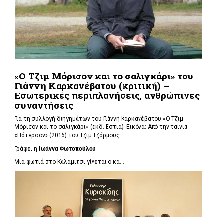
«Ο Τζιμ Μόρισον και το σαλιγκάρι» του
Γιάννη Καρκανέβατου (κριτική) –
Εσωτερικές περιπλανήσεις, ανθρώπινες
συναντήσεις
Για τη συλλογή διηγημάτων του Γιάννη Καρκανέβατου «Ο Τζιμ
Μόρισον και το σαλιγκάρι» (εκδ. Εστία). Εικόνα: Από την ταινία
«Πάτερσον» (2016) του Τζιμ Τζάρμους.
Γράφει η
Ιωάννα Φωτοπούλου
Μια φωτιά στο Καλαμίτσι γίνεται ο κα...