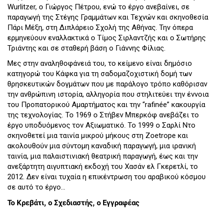
Wurlitzer, ο Γιώργος Πέτρου, ενώ το έργο ανεβαίνει, σε
παραγωγή της Στέγης Γραμμάτων και Τεχνών και σκηνοθεσία
Πάρι Μέξη, στη Διπλάρειο Σχολή της Αθήνας. Την όπερα
ερμηνεύουν εναλλακτικά ο Τίμος Σιρλαντζής και ο Σωτήρης
Τριάντης και σε σταθερή βάση ο Γιάννης Φίλιας.
Μες στην αναληθοφάνειά του, το κείμενο είναι δημόσιο
κατηγορώ του Κάφκα για τη σαδομαζοχιστική δομή των
θρησκευτικών δογμάτων που με παράλογο τρόπο καθόρισαν
την ανθρώπινη ιστορία, αλληγορία που στηλιτεύει την έννοια
του Προπατορικού Αμαρτήματος και την “rafinée” κακουργία
της τεχνολογίας. Το 1969 ο Στήβεν Μπερκόφ ανεβάζει το
έργο υποδυόμενος τον Αξιωματικό. Το 1999 ο Σαρλί Ντο
σκηνοθετεί μια ταινία μικρού μήκους στη Zoetrope και
ακολουθούν μια σύντομη καναδική παραγωγή, μια ιρανική
ταινία, μια παλαιστινιακή θεατρική παραγωγή, έως και την
ανεξάρτητη αιγυπτιακή εκδοχή του Χασάν ελ Γκερετλί, το
2012. Δεν είναι τυχαία η επικέντρωση του αραβικού κόσμου
σε αυτό το έργο…
Το Κρεβάτι, ο Σχεδιαστής, ο Εγγραφέας