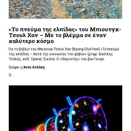
«Το πνεύμα της ελπίδας» του Μπιουνγκ-
Τσουλ Χαν – Με το βλέμμα σε έναν
καλύτερο κόσμο
Για το βιβλίο του Μπιουνγκ-Τσουλ Χαν (
Byung-Chul Han) «Το πνεύμα
της ελπίδας – Κατά της κοινωνίας του φόβου» (μτφρ. Βασίλης
Τσαλής, εκδ. Opera). Εικόνα: Ο «Θεριστής» του βαν Γκογκ.
Γράφει η
Άννα Λυδάκη
Ό...