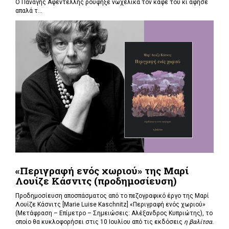
Ο Παναγής Αφεντέλλης ρούφηξε νωχελικά τον καφέ του κι άφησε
απαλά τ...
«Περιγραφή ενός χωριού» της Μαρί
Λουίζε Κάσνιτς (προδημοσίευση)
Προδημοσίευση αποσπάσματος από το πεζογραφικό έργο της Μαρί
Λουίζε Κάσνιτς [Marie Luise Kaschnitz] «Περιγραφή ενός χωριού»
(Μετάφραση – Επίμετρο – Σημειώσεις: Αλέξανδρος Κυπριώτης), το
οποίο θα κυκλοφορήσει στις 10 Ιουλίου από τις εκδόσεις
η βαλίτσα
.