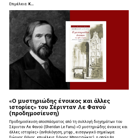
Επιμέλεια:
Κ...
«Ο μυστηριώδης ένοικος και άλλες
ιστορίες» του Σέρινταν Λε Φανού
(προδημοσίευση)
Προδημοσίευση αποσπάσματος από τη συλλογή διηγημάτων του
Σέρινταν Λε Φανού (Sheridan Le Fanu) «Ο μυστηριώδης ένοικος και
άλλες ιστορίες» (ανθολόγηση, μτφρ., εισαγωγικό σημείωμα:
Γιώργος Θάνος, επιμέλεια: Γιάννης Μπαρτσώκας), η οποία θα