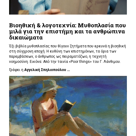
Βιοηθική & λογοτεχνία: Μυθοπλασία που
μιλά για την επιστήμη και τα ανθρώπινα
δικαιώματα
Έξι βιβλία μυθοπλασίας που θίγουν ζητήματα που ερευνά η βιοηθική
στη σύγχρονη εποχή. Η ευθύνη των επιστημόνων, τα όρια των
παρεμβάσεων, ο άνθρωπος ως πειραματόζωο, η τεχνητή
νοημοσύνη. Εικόνα: Από την ταινία «Poor things» του Γ. Λάνθιμου.
Γράφει η
Αγγελική Σπηλιοπούλου ...