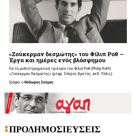
«Ζούκερμαν δεσμώτης» του Φίλιπ Ροθ –
Έργα και ημέρες ενός βλάσφημου
Για τη μυθιστορηματική τριλογία του Φίλιπ Ροθ (Philip Roth)
«Ζούκερμαν δεσμώτης» (μτφρ. Σπύρος Βρετός, εκδ. Πόλις).
Γράφει ο
Θόδωρος Σούμας
...
ΠΡΟΔΗΜΟΣΙΕΥΣΕΙΣ