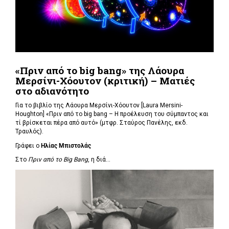
«Πριν από το big bang» της Λάουρα
Μερσίνι-Χόουτον (κριτική) – Ματιές
στο αδιανότητο
Για το βιβλίο της Λάουρα Μερσίνι-Χόουτον [Laura Mersini-
Houghton] «Πριν από το big bang – Η προέλευση του σύμπαντος και
τί βρίσκεται πέρα από αυτό» (μτφρ. Σταύρος Πανέλης, εκδ.
Τραυλός).
Γράφει ο
Ηλίας Μπιστολάς
Στο
Πριν από το Big Bang
, η διά...