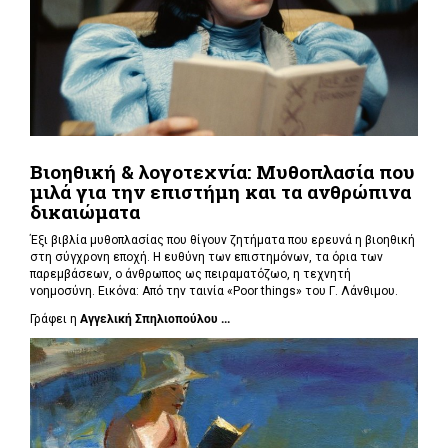
Βιοηθική & λογοτεχνία: Μυθοπλασία που
μιλά για την επιστήμη και τα ανθρώπινα
δικαιώματα
Έξι βιβλία μυθοπλασίας που θίγουν ζητήματα που ερευνά η βιοηθική
στη σύγχρονη εποχή. Η ευθύνη των επιστημόνων, τα όρια των
παρεμβάσεων, ο άνθρωπος ως πειραματόζωο, η τεχνητή
νοημοσύνη. Εικόνα: Από την ταινία «Poor things» του Γ. Λάνθιμου.
Γράφει η
Αγγελική Σπηλιοπούλου ...