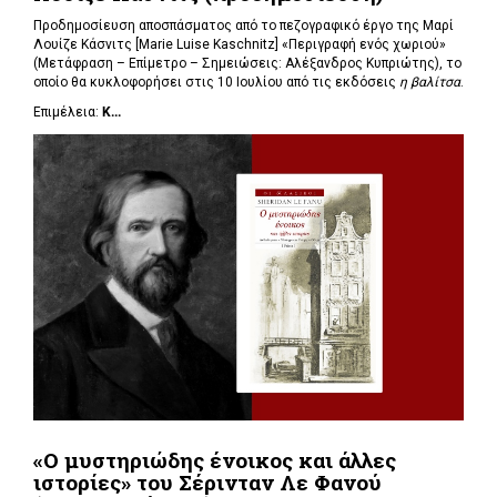
Προδημοσίευση αποσπάσματος από το πεζογραφικό έργο της Μαρί
Λουίζε Κάσνιτς [Marie Luise Kaschnitz] «Περιγραφή ενός χωριού»
(Μετάφραση – Επίμετρο – Σημειώσεις: Αλέξανδρος Κυπριώτης), το
οποίο θα κυκλοφορήσει στις 10 Ιουλίου από τις εκδόσεις
η βαλίτσα
.
Επιμέλεια:
Κ...
«Ο μυστηριώδης ένοικος και άλλες
ιστορίες» του Σέρινταν Λε Φανού