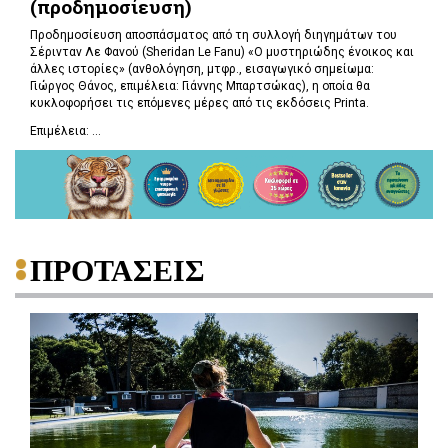
(προδημοσίευση)
Προδημοσίευση αποσπάσματος από τη συλλογή διηγημάτων του
Σέρινταν Λε Φανού (Sheridan Le Fanu) «Ο μυστηριώδης ένοικος και
άλλες ιστορίες» (ανθολόγηση, μτφρ., εισαγωγικό σημείωμα:
Γιώργος Θάνος, επιμέλεια: Γιάννης Μπαρτσώκας), η οποία θα
κυκλοφορήσει τις επόμενες μέρες από τις εκδόσεις Printa.
Επιμέλεια: ...
ΠΡΟΤΑΣΕΙΣ