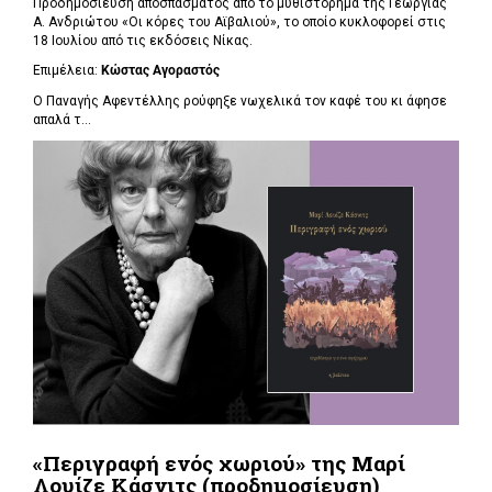
Προδημοσίευση αποσπάσματος από το μυθιστόρημα της Γεωργίας
Α. Ανδριώτου «Οι κόρες του Αϊβαλιού», το οποίο κυκλοφορεί στις
18 Ιουλίου από τις εκδόσεις Νίκας.
Επιμέλεια:
Κώστας Αγοραστός
Ο Παναγής Αφεντέλλης ρούφηξε νωχελικά τον καφέ του κι άφησε
απαλά τ...
«Περιγραφή ενός χωριού» της Μαρί
Λουίζε Κάσνιτς (προδημοσίευση)