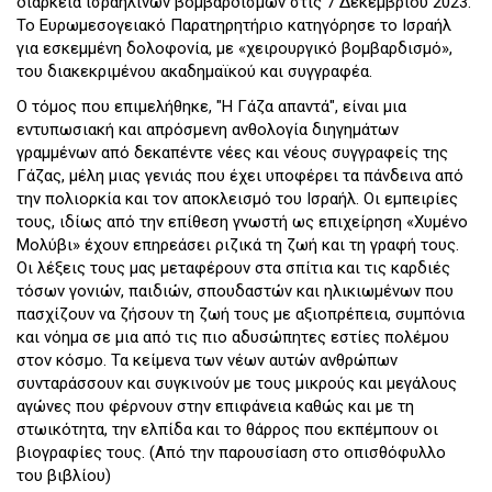
διάρκεια ισραηλινών βομβαρδισμών στις 7 Δεκεμβρίου 2023.
Το Ευρωμεσογειακό Παρατηρητήριο κατηγόρησε το Ισραήλ
για εσκεμμένη δολοφονία, με «χειρουργικό βομβαρδισμό»,
του διακεκριμένου ακαδημαϊκού και συγγραφέα.
Ο τόμος που επιμελήθηκε, "Η Γάζα απαντά", είναι μια
εντυπωσιακή και απρόσμενη ανθολογία διηγημάτων
γραμμένων από δεκαπέντε νέες και νέους συγγραφείς της
Γάζας, μέλη μιας γενιάς που έχει υποφέρει τα πάνδεινα από
την πολιορκία και τον αποκλεισμό του Ισραήλ. Οι εμπειρίες
τους, ιδίως από την επίθεση γνωστή ως επιχείρηση «Χυμένο
Μολύβι» έχουν επηρεάσει ριζικά τη ζωή και τη γραφή τους.
Οι λέξεις τους μας μεταφέρουν στα σπίτια και τις καρδιές
τόσων γονιών, παιδιών, σπουδαστών και ηλικιωμένων που
πασχίζουν να ζήσουν τη ζωή τους με αξιοπρέπεια, συμπόνια
και νόημα σε μια από τις πιο αδυσώπητες εστίες πολέμου
στον κόσμο. Τα κείμενα των νέων αυτών ανθρώπων
συνταράσσουν και συγκινούν με τους μικρούς και μεγάλους
αγώνες που φέρνουν στην επιφάνεια καθώς και με τη
στωικότητα, την ελπίδα και το θάρρος που εκπέμπουν οι
βιογραφίες τους. (Από την παρουσίαση στο οπισθόφυλλο
του βιβλίου)