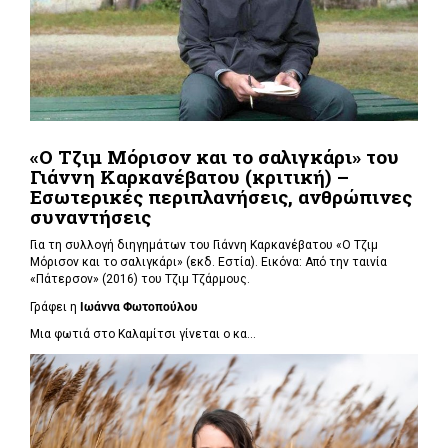
«Ο Τζιμ Μόρισον και το σαλιγκάρι» του
Γιάννη Καρκανέβατου (κριτική) –
Εσωτερικές περιπλανήσεις, ανθρώπινες
συναντήσεις
Για τη συλλογή διηγημάτων του Γιάννη Καρκανέβατου «Ο Τζιμ
Μόρισον και το σαλιγκάρι» (εκδ. Εστία). Εικόνα: Από την ταινία
«Πάτερσον» (2016) του Τζιμ Τζάρμους.
Γράφει η
Ιωάννα Φωτοπούλου
Μια φωτιά στο Καλαμίτσι γίνεται ο κα...