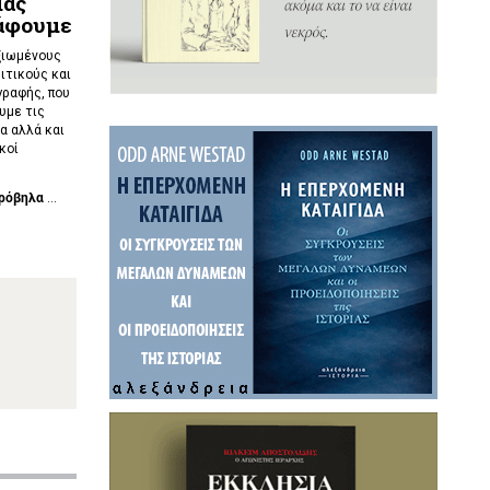
μας
ράφουμε
ξιωμένους
ιτικούς και
γραφής, που
υμε τις
α αλλά και
κοί
ρόβηλα
...