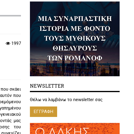
1997
NEWSLETTER
 που σκάει
 αυτόν που
Θέλω να λαμβάνω το newsletter σας
ρεμόμενου
αγαπημένου
ΕΓΓΡΑΦΗ
ογενειακού
νοντάς μας
δοσης του
 συνεχίζει