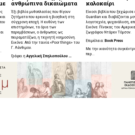
με
ανθρώπινα δικαιώματα
καλοκαίρι
υς
Έξι βιβλία μυθοπλασίας που θίγουν
Είκοσι βιβλία που ξεχώρισε
και
ζητήματα που ερευνά η βιοηθική στη
Guardian και διαβάζονται μο
που
σύγχρονη εποχή. Η ευθύνη των
λογοτεχνία, ψυχανάλυση, επ
επιστημόνων, τα όρια των
Εικόνα: Πίνακας του Αμερικ
αι
παρεμβάσεων, ο άνθρωπος ως
ζωγράφου Ντάρεν Τόμσον.
πειραματόζωο, η τεχνητή νοημοσύνη.
Επιμέλεια:
Book Press
Εικόνα: Από την ταινία «Poor things» του
Γ. Λάνθιμου.
Με την ικανότητα συγκέντ
..
περ...
Γράφει η
Αγγελική Σπηλιοπούλου ...