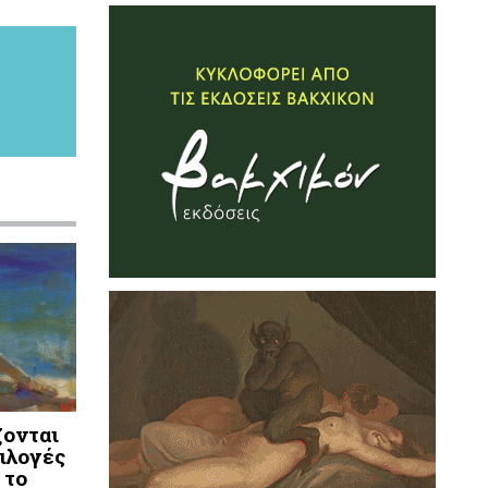
ζονται
ιλογές
 το