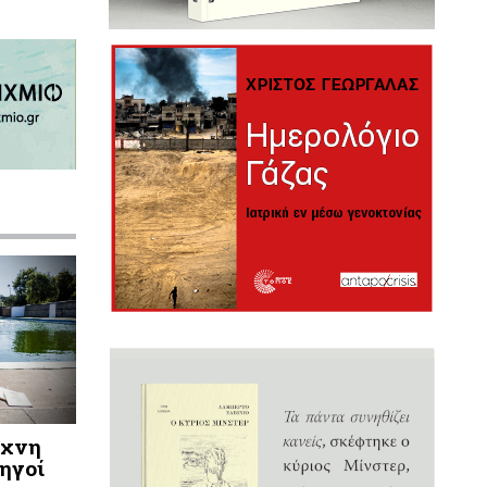
έχνη
δηγοί