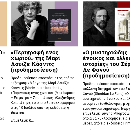
ύ»
«Περιγραφή ενός
«Ο μυστηριώδης
χωριού» της Μαρί
ένοικος και άλλε
Λουίζε Κάσνιτς
ιστορίες» του Σέ
(προδημοσίευση)
Λε Φανού
(προδημοσίευση)
το
Προδημοσίευση αποσπάσματος από το
πεζογραφικό έργο της Μαρί Λουίζε
Προδημοσίευση αποσπάσματ
 το
Κάσνιτς [Marie Luise Kaschnitz]
συλλογή διηγημάτων του Σέ
ό
«Περιγραφή ενός χωριού» (Μετάφραση
Φανού (Sheridan Le Fanu) «Ο
– Επίμετρο – Σημειώσεις: Αλέξανδρος
μυστηριώδης ένοικος και ά
Κυπριώτης), το οποίο θα κυκλοφορήσει
ιστορίες» (ανθολόγηση, μτφρ
στις 10 Ιουλίου από τις εκδόσεις
η
εισαγωγικό σημείωμα: Γιώργ
βαλίτσα
.
επιμέλεια: Γιάννης Μπαρτσώκ
οποία θα κυκλοφορήσει τις 
αλά
Επιμέλεια:
Κ...
μέρες από τις εκδόσεις Prin