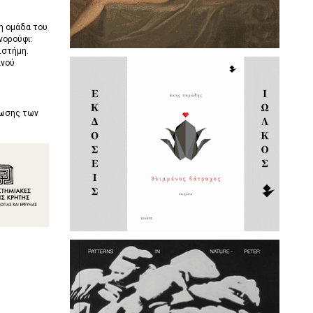
 η ομάδα του
νορούφι:
ιστήμη.
ανού
ρωσης των