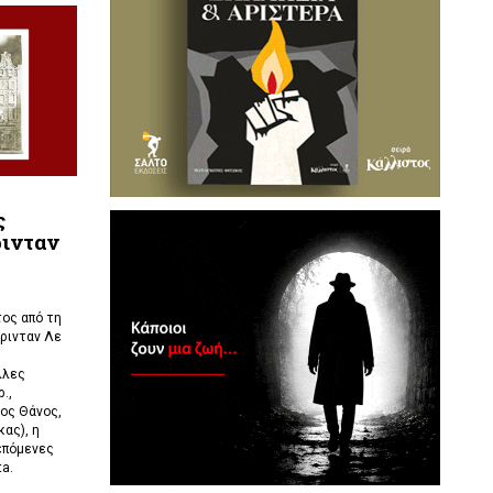
ς
ρινταν
ος από τη
ρινταν Λε
λλες
.,
ος Θάνος,
ας), η
επόμενες
ta.