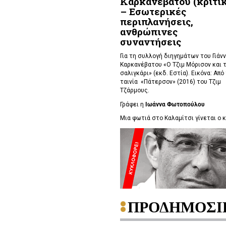
Καρκανέβατου (κριτικ
– Εσωτερικές
περιπλανήσεις,
ανθρώπινες
συναντήσεις
Για τη συλλογή διηγημάτων του Γιάν
Καρκανέβατου «Ο Τζιμ Μόρισον και 
σαλιγκάρι» (εκδ. Εστία). Εικόνα: Από
ταινία «Πάτερσον» (2016) του Τζιμ
Τζάρμους.
Γράφει η
Ιωάννα Φωτοπούλου
Μια φωτιά στο Καλαμίτσι γίνεται ο κα
ΠΡΟΔΗΜΟΣΙ