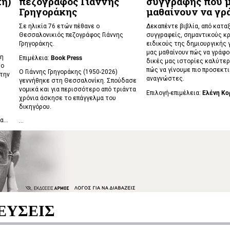
ή)
πεζογράφος Γιάννης
συγγραφής που 
Γρηγοράκης
μαθαίνουν να γ
Σε ηλικία 76 ετών πέθανε ο
Δεκαπέντε βιβλία, από κατα
Θεσσαλονικιός πεζογράφος Γιάννης
συγγραφείς, σημαντικούς κρ
Γρηγοράκης.
ειδικούς της δημιουργικής 
μας μαθαίνουν πώς να γράφο
νη
Επιμέλεια:
Book Press
δικές μας ιστορίες καλύτερ
το
πώς να γίνουμε πιο προσεκτι
Ο Γιάννης Γρηγοράκης (1950-2026)
 την
αναγνώστες.
γεννήθηκε στη Θεσσαλονίκη. Σπούδασε
νομικά και για περισσότερο από τριάντα
Επιλογή-επιμέλεια:
Ελένη Κο
χρόνια άσκησε το επάγγελμα του
δικηγόρου.
...
...
ΕΥΣΕΙΣ