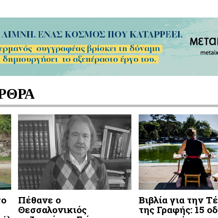
ΡΘΡΑ
το
Πέθανε ο
Βιβλία για την Τ
η
Θεσσαλονικιός
της Γραφής: 15 ο