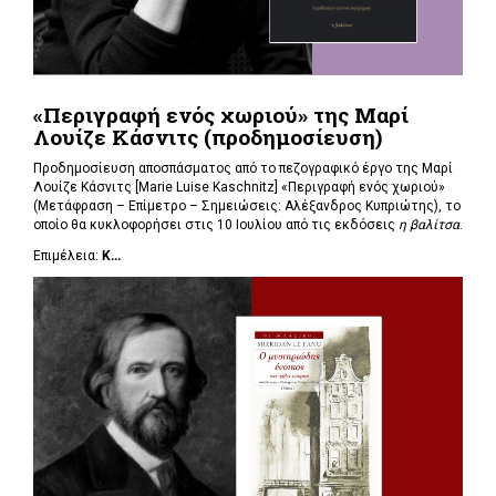
«Περιγραφή ενός χωριού» της Μαρί
Λουίζε Κάσνιτς (προδημοσίευση)
Προδημοσίευση αποσπάσματος από το πεζογραφικό έργο της Μαρί
Λουίζε Κάσνιτς [Marie Luise Kaschnitz] «Περιγραφή ενός χωριού»
(Μετάφραση – Επίμετρο – Σημειώσεις: Αλέξανδρος Κυπριώτης), το
οποίο θα κυκλοφορήσει στις 10 Ιουλίου από τις εκδόσεις
η βαλίτσα
.
Επιμέλεια:
Κ...