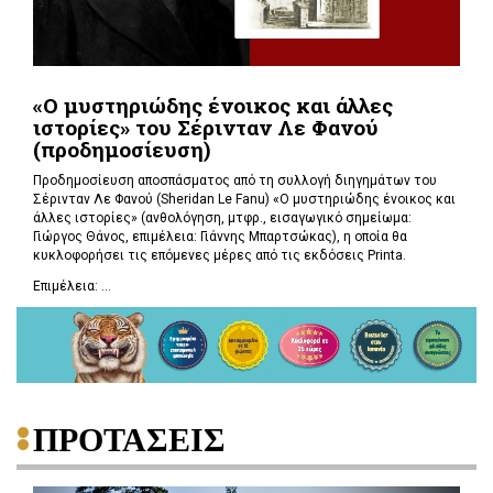
«Ο μυστηριώδης ένοικος και άλλες
ιστορίες» του Σέρινταν Λε Φανού
(προδημοσίευση)
Προδημοσίευση αποσπάσματος από τη συλλογή διηγημάτων του
Σέρινταν Λε Φανού (Sheridan Le Fanu) «Ο μυστηριώδης ένοικος και
άλλες ιστορίες» (ανθολόγηση, μτφρ., εισαγωγικό σημείωμα:
Γιώργος Θάνος, επιμέλεια: Γιάννης Μπαρτσώκας), η οποία θα
κυκλοφορήσει τις επόμενες μέρες από τις εκδόσεις Printa.
Επιμέλεια: ...
ΠΡΟΤΑΣΕΙΣ