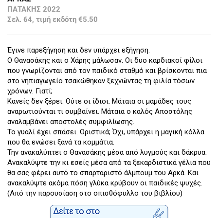
ΠΑΤΑΚΗΣ 2022
Σελ. 64, τιμή εκδότη €5.50
Έγινε παρεξήγηση και δεν υπάρχει εξήγηση.
Ο Θανασάκης και ο Χάρης μάλωσαν. Οι δυο καρδιακοί φίλοι
που γνωρίζονται από τον παιδικό σταθμό και βρίσκονται πια
στο νηπιαγωγείο τσακώθηκαν ξεχνώντας τη φιλία τόσων
χρόνων. Γιατί;
Κανείς δεν ξέρει. Ούτε οι ίδιοι. Μάταια οι μαμάδες τους
αναρωτιούνται τι συμβαίνει. Μάταια ο καλός Αποστόλης
αναλαμβάνει αποστολές συμφιλίωσης.
Το γυαλί έχει σπάσει. Οριστικά; Όχι, υπάρχει η μαγική κόλλα
που θα ενώσει ξανά τα κομμάτια.
Την ανακαλύπτει ο Θανασάκης μέσα από λυγμούς και δάκρυα.
Ανακαλύψτε την κι εσείς μέσα από τα ξεκαρδιστικά γέλια που
θα σας φέρει αυτό το σπαρταριστό άλμπουμ του Αρκά. Και
ανακαλύψτε ακόμα πόση γλύκα κρύβουν οι παιδικές ψυχές.
(Από την παρουσίαση στο οπισθόφυλλο του βιβλίου)