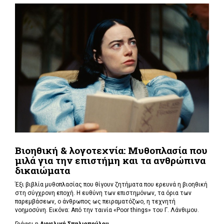
Βιοηθική & λογοτεχνία: Μυθοπλασία που
μιλά για την επιστήμη και τα ανθρώπινα
δικαιώματα
Έξι βιβλία μυθοπλασίας που θίγουν ζητήματα που ερευνά η βιοηθική
στη σύγχρονη εποχή. Η ευθύνη των επιστημόνων, τα όρια των
παρεμβάσεων, ο άνθρωπος ως πειραματόζωο, η τεχνητή
νοημοσύνη. Εικόνα: Από την ταινία «Poor things» του Γ. Λάνθιμου.
Γράφει η
Αγγελική Σπηλιοπούλου ...