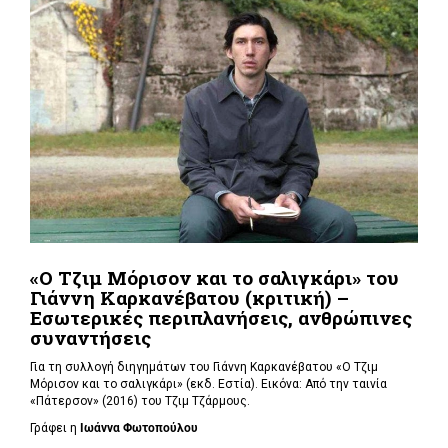
«Ο Τζιμ Μόρισον και το σαλιγκάρι» του
Γιάννη Καρκανέβατου (κριτική) –
Εσωτερικές περιπλανήσεις, ανθρώπινες
συναντήσεις
Για τη συλλογή διηγημάτων του Γιάννη Καρκανέβατου «Ο Τζιμ
Μόρισον και το σαλιγκάρι» (εκδ. Εστία). Εικόνα: Από την ταινία
«Πάτερσον» (2016) του Τζιμ Τζάρμους.
Γράφει η
Ιωάννα Φωτοπούλου