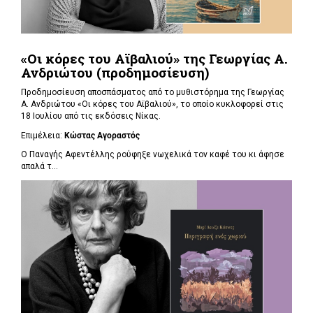
«Οι κόρες του Αϊβαλιού» της Γεωργίας Α.
Ανδριώτου (προδημοσίευση)
Προδημοσίευση αποσπάσματος από το μυθιστόρημα της Γεωργίας
Α. Ανδριώτου «Οι κόρες του Αϊβαλιού», το οποίο κυκλοφορεί στις
18 Ιουλίου από τις εκδόσεις Νίκας.
Επιμέλεια:
Κώστας Αγοραστός
Ο Παναγής Αφεντέλλης ρούφηξε νωχελικά τον καφέ του κι άφησε
απαλά τ...