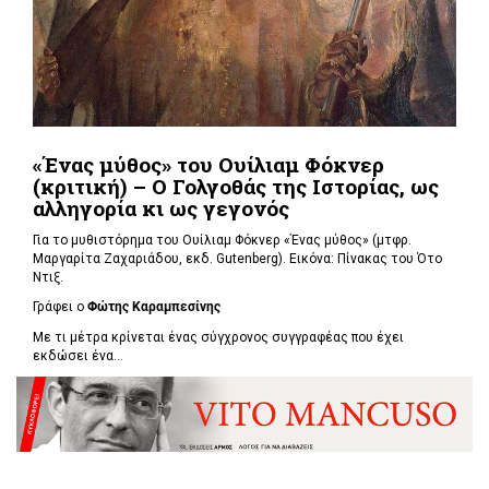
«Ένας μύθος» του Ουίλιαμ Φόκνερ
(κριτική) – Ο Γολγοθάς της Ιστορίας, ως
αλληγορία κι ως γεγονός
Για το μυθιστόρημα του Ουίλιαμ Φόκνερ «Ένας μύθος» (μτφρ.
Μαργαρίτα Ζαχαριάδου, εκδ. Gutenberg). Εικόνα: Πίνακας του Ότο
Ντιξ.
Γράφει ο
Φώτης Καραμπεσίνης
Με τι μέτρα κρίνεται ένας σύγχρονος συγγραφέας που έχει
εκδώσει ένα...