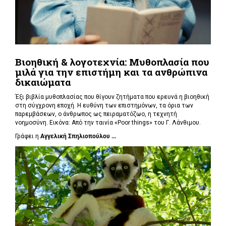
Βιοηθική & λογοτεχνία: Μυθοπλασία που
μιλά για την επιστήμη και τα ανθρώπινα
δικαιώματα
Έξι βιβλία μυθοπλασίας που θίγουν ζητήματα που ερευνά η βιοηθική
στη σύγχρονη εποχή. Η ευθύνη των επιστημόνων, τα όρια των
παρεμβάσεων, ο άνθρωπος ως πειραματόζωο, η τεχνητή
νοημοσύνη. Εικόνα: Από την ταινία «Poor things» του Γ. Λάνθιμου.
Γράφει η
Αγγελική Σπηλιοπούλου ...