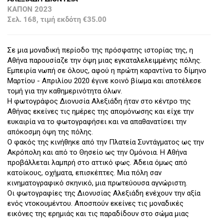
ΚΑΠΟΝ 2023
Σελ. 168, τιμή εκδότη €35.00
Σε μια μοναδική περίοδο της πρόσφατης ιστορίας της, η
Αθήνα παρουσίαζε την όψη μιας εγκαταλελειμμένης πόλης.
Εμπειρία νωπή σε όλους, αφού η πρώτη καραντίνα το δίμηνο
Μαρτίου - Απριλίου 2020 έγινε κοινό βίωμα και αποτέλεσε
τομή για την καθημερινότητα όλων.
Η φωτογράφος Διονυσία Αλεξιάδη ήταν στο κέντρο της
Αθήνας εκείνες τις ημέρες της απομόνωσης και είχε την
ευκαιρία να το φωτογραφήσει και να απαθανατίσει την
απόκοσμη όψη της πόλης.
Ο φακός της κινήθηκε από την Πλατεία Συντάγματος ως την
Ακρόπολη και από το Θησείο ως την Ομόνοια. Η Αθήνα
προβάλλεται λαμπρή στο αττικό φως. Άδεια όμως από
κατοίκους, οχήματα, επισκέπτες. Μια πόλη σαν
κινηματογραφικό σκηνικό, μια πρωτεύουσα αγνώριστη.
Οι φωτογραφίες της Διονυσίας Αλεξιάδη ενέχουν την αξία
ενός ντοκουμέντου. Αποσπούν εκείνες τις μοναδικές
εικόνες της ερημιάς και τις παραδίδουν στο σώμα μιας