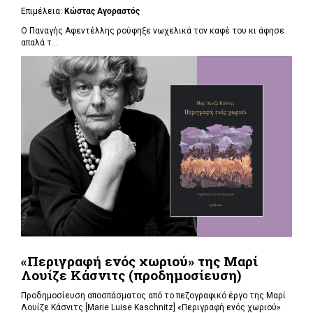
Επιμέλεια:
Κώστας Αγοραστός
Ο Παναγής Αφεντέλλης ρούφηξε νωχελικά τον καφέ του κι άφησε
απαλά τ...
«Περιγραφή ενός χωριού» της Μαρί
Λουίζε Κάσνιτς (προδημοσίευση)
Προδημοσίευση αποσπάσματος από το πεζογραφικό έργο της Μαρί
Λουίζε Κάσνιτς [Marie Luise Kaschnitz] «Περιγραφή ενός χωριού»