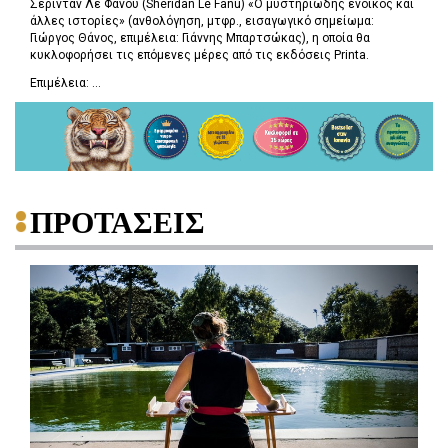
Σέρινταν Λε Φανού (Sheridan Le Fanu) «Ο μυστηριώδης ένοικος και
άλλες ιστορίες» (ανθολόγηση, μτφρ., εισαγωγικό σημείωμα:
Γιώργος Θάνος, επιμέλεια: Γιάννης Μπαρτσώκας), η οποία θα
κυκλοφορήσει τις επόμενες μέρες από τις εκδόσεις Printa.
Επιμέλεια: ...
ΠΡΟΤΑΣΕΙΣ