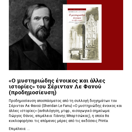
«Ο μυστηριώδης ένοικος και άλλες
ιστορίες» του Σέρινταν Λε Φανού
(προδημοσίευση)
Προδημοσίευση αποσπάσματος από τη συλλογή διηγημάτων του
Σέρινταν Λε Φανού (Sheridan Le Fanu) «Ο μυστηριώδης ένοικος και
άλλες ιστορίες» (ανθολόγηση, μτφρ., εισαγωγικό σημείωμα:
Γιώργος Θάνος, επιμέλεια: Γιάννης Μπαρτσώκας), η οποία θα
κυκλοφορήσει τις επόμενες μέρες από τις εκδόσεις Printa.
Επιμέλεια: ...