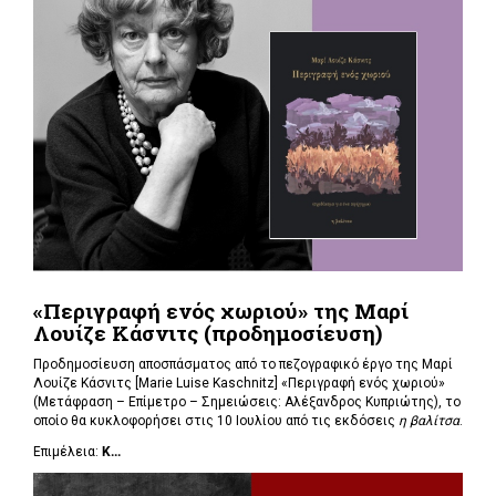
«Περιγραφή ενός χωριού» της Μαρί
Λουίζε Κάσνιτς (προδημοσίευση)
Προδημοσίευση αποσπάσματος από το πεζογραφικό έργο της Μαρί
Λουίζε Κάσνιτς [Marie Luise Kaschnitz] «Περιγραφή ενός χωριού»
(Μετάφραση – Επίμετρο – Σημειώσεις: Αλέξανδρος Κυπριώτης), το
οποίο θα κυκλοφορήσει στις 10 Ιουλίου από τις εκδόσεις
η βαλίτσα
.
Επιμέλεια:
Κ...