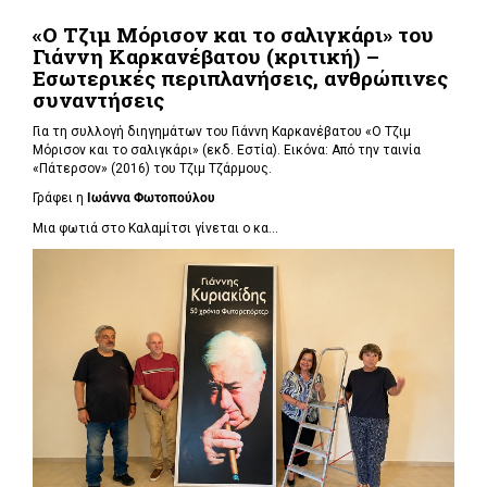
«Ο Τζιμ Μόρισον και το σαλιγκάρι» του
Γιάννη Καρκανέβατου (κριτική) –
Εσωτερικές περιπλανήσεις, ανθρώπινες
συναντήσεις
Για τη συλλογή διηγημάτων του Γιάννη Καρκανέβατου «Ο Τζιμ
Μόρισον και το σαλιγκάρι» (εκδ. Εστία). Εικόνα: Από την ταινία
«Πάτερσον» (2016) του Τζιμ Τζάρμους.
Γράφει η
Ιωάννα Φωτοπούλου
Μια φωτιά στο Καλαμίτσι γίνεται ο κα...