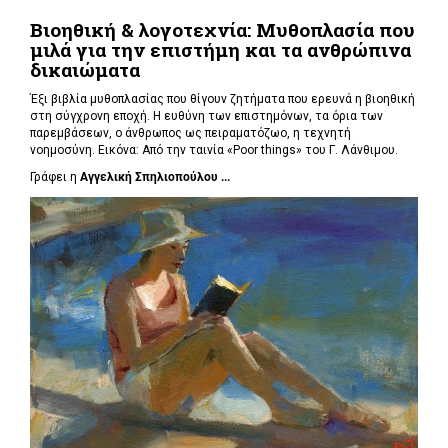
Βιοηθική & λογοτεχνία: Μυθοπλασία που
μιλά για την επιστήμη και τα ανθρώπινα
δικαιώματα
Έξι βιβλία μυθοπλασίας που θίγουν ζητήματα που ερευνά η βιοηθική
στη σύγχρονη εποχή. Η ευθύνη των επιστημόνων, τα όρια των
παρεμβάσεων, ο άνθρωπος ως πειραματόζωο, η τεχνητή
νοημοσύνη. Εικόνα: Από την ταινία «Poor things» του Γ. Λάνθιμου.
Γράφει η
Αγγελική Σπηλιοπούλου ...