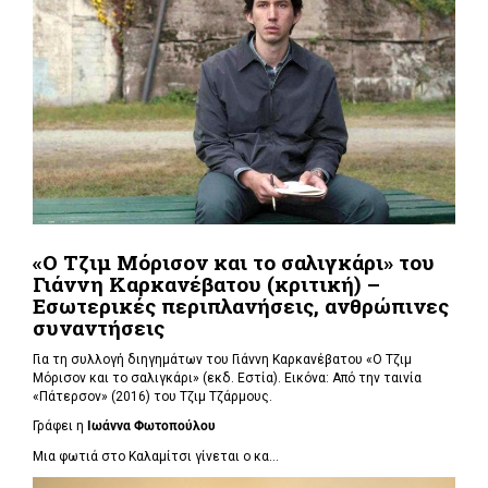
«Ο Τζιμ Μόρισον και το σαλιγκάρι» του
Γιάννη Καρκανέβατου (κριτική) –
Εσωτερικές περιπλανήσεις, ανθρώπινες
συναντήσεις
Για τη συλλογή διηγημάτων του Γιάννη Καρκανέβατου «Ο Τζιμ
Μόρισον και το σαλιγκάρι» (εκδ. Εστία). Εικόνα: Από την ταινία
«Πάτερσον» (2016) του Τζιμ Τζάρμους.
Γράφει η
Ιωάννα Φωτοπούλου
Μια φωτιά στο Καλαμίτσι γίνεται ο κα...