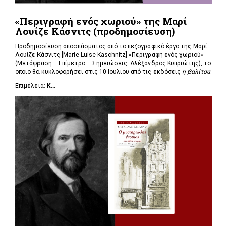
«Περιγραφή ενός χωριού» της Μαρί
Λουίζε Κάσνιτς (προδημοσίευση)
Προδημοσίευση αποσπάσματος από το πεζογραφικό έργο της Μαρί
Λουίζε Κάσνιτς [Marie Luise Kaschnitz] «Περιγραφή ενός χωριού»
(Μετάφραση – Επίμετρο – Σημειώσεις: Αλέξανδρος Κυπριώτης), το
οποίο θα κυκλοφορήσει στις 10 Ιουλίου από τις εκδόσεις
η βαλίτσα
.
Επιμέλεια:
Κ...