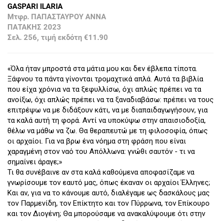
GASPARI ILARIA
Μτφρ. ΠΑΠΑΣΤΑΥΡΟΥ ΑΝΝΑ
ΠΑΤΑΚΗΣ 2023
Σελ. 256, τιμή εκδότη €11.90
«Όλα ήταν μπροστά στα μάτια μου και δεν έβλεπα τίποτα.
Ξάφνου τα πάντα γίνονται τρομαχτικά απλά. Αυτά τα βιβλία
που είχα χρόνια να τα ξεφυλλίσω, όχι απλώς πρέπει να τα
ανοίξω, όχι απλώς πρέπει να τα ξαναδιαβάσω: πρέπει να τους
επιτρέψω να με διδάξουν κάτι, να με διαπαιδαγωγήσουν, για
τα καλά αυτή τη φορά. Αντί να υποκύψω στην απαισιοδοξία,
θέλω να μάθω να ζω. Θα θεραπευτώ με τη φιλοσοφία, όπως
οι αρχαίοι. Για να βρω ένα νόημα στη φράση που είναι
χαραγμένη στον ναό του Απόλλωνα: γνώθι σαυτόν - τι να
σημαίνει άραγε;»
Τι θα συνέβαινε αν στα καλά καθούμενα αποφασίζαμε να
γνωρίσουμε τον εαυτό μας, όπως έκαναν οι αρχαίοι Έλληνες;
Και αν, για να το κάνουμε αυτό, διαλέγαμε ως δασκάλους μας
τον Παρμενίδη, τον Επίκτητο και τον Πύρρωνα, τον Επίκουρο
και τον Διογένη; Θα μπορούσαμε να ανακαλύψουμε ότι στην