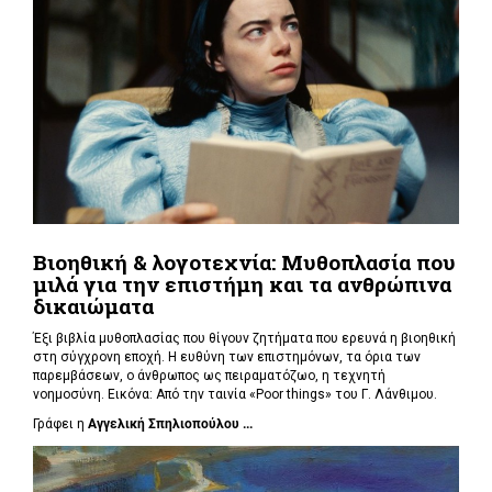
Βιοηθική & λογοτεχνία: Μυθοπλασία που
μιλά για την επιστήμη και τα ανθρώπινα
δικαιώματα
Έξι βιβλία μυθοπλασίας που θίγουν ζητήματα που ερευνά η βιοηθική
στη σύγχρονη εποχή. Η ευθύνη των επιστημόνων, τα όρια των
παρεμβάσεων, ο άνθρωπος ως πειραματόζωο, η τεχνητή
νοημοσύνη. Εικόνα: Από την ταινία «Poor things» του Γ. Λάνθιμου.
Γράφει η
Αγγελική Σπηλιοπούλου ...