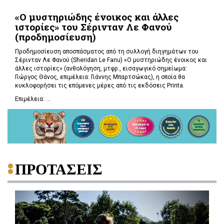
«Ο μυστηριώδης ένοικος και άλλες
ιστορίες» του Σέρινταν Λε Φανού
(προδημοσίευση)
Προδημοσίευση αποσπάσματος από τη συλλογή διηγημάτων του
Σέρινταν Λε Φανού (Sheridan Le Fanu) «Ο μυστηριώδης ένοικος και
άλλες ιστορίες» (ανθολόγηση, μτφρ., εισαγωγικό σημείωμα:
Γιώργος Θάνος, επιμέλεια: Γιάννης Μπαρτσώκας), η οποία θα
κυκλοφορήσει τις επόμενες μέρες από τις εκδόσεις Printa.
Επιμέλεια: ...
ΠΡΟΤΑΣΕΙΣ