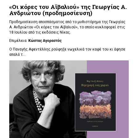
«Οι κόρες του Αϊβαλιού» της Γεωργίας Α.
Ανδριώτου (προδημοσίευση)
Προδημοσίευση αποσπάσματος από το μυθιστόρημα της Γεωργίας
Α. Ανδριώτου «Οι κόρες του Αϊβαλιού», το οποίο κυκλοφορεί στις
18 Ιουλίου από τις εκδόσεις Νίκας.
Επιμέλεια:
Κώστας Αγοραστός
Ο Παναγής Αφεντέλλης ρούφηξε νωχελικά τον καφέ του κι άφησε
απαλά τ...