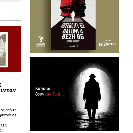
ς
ρινταν
ος από τη
ρινταν Λε
λλες
.,