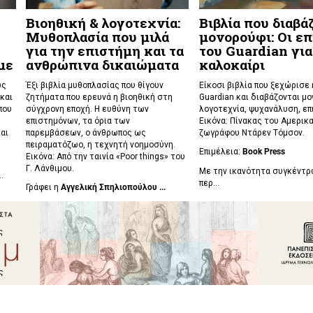
Βιοηθική & λογοτεχνία:
Βιβλία που διαβά
Μυθοπλασία που μιλά
μονορούφι: Οι επ
για την επιστήμη και τα
του Guardian για
με
ανθρώπινα δικαιώματα
καλοκαίρι
υς
Έξι βιβλία μυθοπλασίας που θίγουν
Είκοσι βιβλία που ξεχώρισε
και
ζητήματα που ερευνά η βιοηθική στη
Guardian και διαβάζονται μο
που
σύγχρονη εποχή. Η ευθύνη των
λογοτεχνία, ψυχανάλυση, επ
επιστημόνων, τα όρια των
Εικόνα: Πίνακας του Αμερικ
αι
παρεμβάσεων, ο άνθρωπος ως
ζωγράφου Ντάρεν Τόμσον.
πειραματόζωο, η τεχνητή νοημοσύνη.
Επιμέλεια:
Book Press
Εικόνα: Από την ταινία «Poor things» του
Γ. Λάνθιμου.
Με την ικανότητα συγκέντ
..
περ...
Γράφει η
Αγγελική Σπηλιοπούλου ...