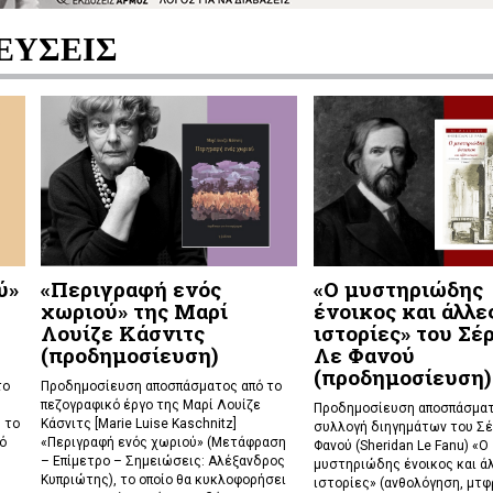
ΕΥΣΕΙΣ
ύ»
«Περιγραφή ενός
«Ο μυστηριώδης
χωριού» της Μαρί
ένοικος και άλλε
Λουίζε Κάσνιτς
ιστορίες» του Σέ
(προδημοσίευση)
Λε Φανού
(προδημοσίευση)
το
Προδημοσίευση αποσπάσματος από το
πεζογραφικό έργο της Μαρί Λουίζε
Προδημοσίευση αποσπάσματ
 το
Κάσνιτς [Marie Luise Kaschnitz]
συλλογή διηγημάτων του Σέ
ό
«Περιγραφή ενός χωριού» (Μετάφραση
Φανού (Sheridan Le Fanu) «Ο
– Επίμετρο – Σημειώσεις: Αλέξανδρος
μυστηριώδης ένοικος και ά
Κυπριώτης), το οποίο θα κυκλοφορήσει
ιστορίες» (ανθολόγηση, μτφρ