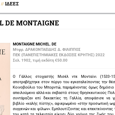
ΙΔΕΕΣ
//
EL DE MONTAIGNE
MONTAIGNE MICHEL. DE
Μτφρ. ΔΡΑΚΟΝΤΑΕΙΔΗΣ Δ. ΦΙΛΙΠΠΟΣ
ΠΕΚ (ΠΑΝΕΠΙΣΤΗΜΙΑΚΕΣ ΕΚΔΟΣΕΙΣ ΚΡΗΤΗΣ) 2022
Σελ. 1902, τιμή εκδότη €50.00
Ο Γάλλος στοχαστής Μισέλ ντε Μονταίνι (1533-15
αποτραβήχτηκε στον πύργο του εγκαταλείποντας την θέ
Κοινοβούλιο του Μπορντώ, παραμένοντας όμως δημόσιο
απειλούμενο αλλά και σεβαστό στους Θρησκευτικούς Πο
συντάραζαν επί δεκαετίες τη Γαλλία, αποφάσισε να γ
βιβλίο «καλής πίστης», αφιερωμένο «στην προσωπική ω
συγγενών και φίλων». Εμπλουτίζοντας και επεκτείνοντας 
του κατά τα τελευταία είκοσι δύο χρόνια της ζωής του