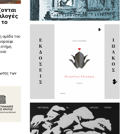
ζονται
ιλογές
 το
 η ομάδα του
νορούφι:
ιστήμη.
ανού
ρωσης των