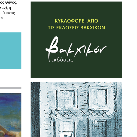
ος Θάνος,
ας), η
επόμενες
ta.