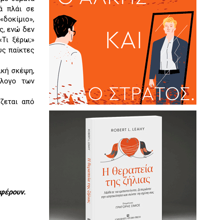
ά πλάι σε
δοκίμιο»,
ς, ενώ δεν
«Τι ξέρω;»
υς παίκτες
ική σκέψη,
άλογο των
ζεται από
φέρουν.