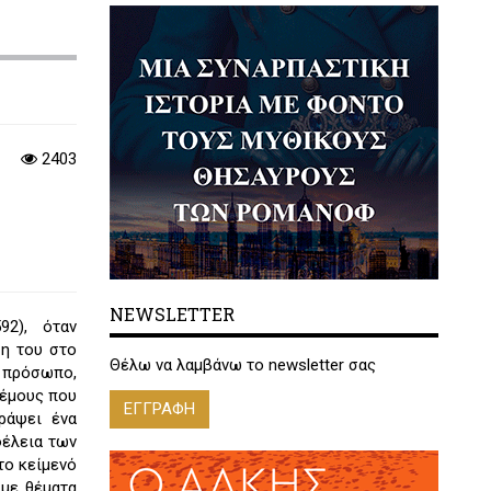
2403
NEWSLETTER
92), όταν
ση του στο
Θέλω να λαμβάνω το newsletter σας
 πρόσωπο,
λέμους που
ΕΓΓΡΑΦΗ
ράψει ένα
φέλεια των
το κείμενό
 με θέματα