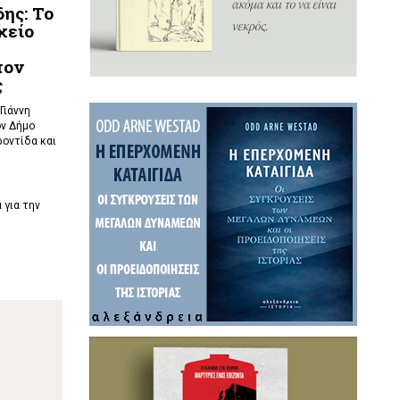
ης: Το
χείο
τον
ς
Γιάννη
ν Δήμο
ροντίδα και
 για την