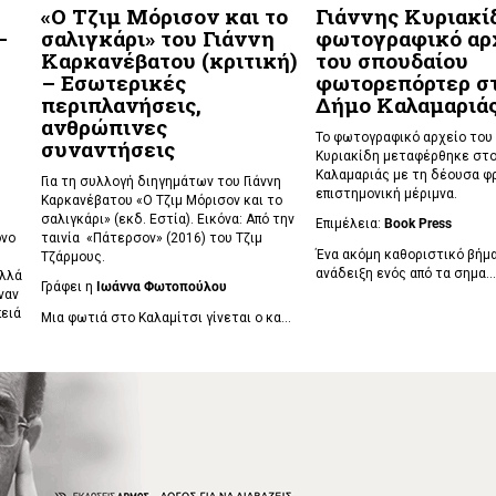
«Ο Τζιμ Μόρισον και το
Γιάννης Κυριακίδ
–
σαλιγκάρι» του Γιάννη
φωτογραφικό αρ
Καρκανέβατου (κριτική)
του σπουδαίου
– Εσωτερικές
φωτορεπόρτερ σ
περιπλανήσεις,
Δήμο Καλαμαριά
ανθρώπινες
Το φωτογραφικό αρχείο του 
συναντήσεις
Κυριακίδη μεταφέρθηκε στο
Καλαμαριάς με τη δέουσα φ
Για τη συλλογή διηγημάτων του Γιάννη
επιστημονική μέριμνα.
Καρκανέβατου «Ο Τζιμ Μόρισον και το
σαλιγκάρι» (εκδ. Εστία). Εικόνα: Από την
Επιμέλεια:
Book
Press
όνο
ταινία «Πάτερσον» (2016) του Τζιμ
Ένα ακόμη καθοριστικό βήμα
Τζάρμους.
ανάδειξη ενός από τα σημα...
αλλά
Γράφει η
Ιωάννα Φωτοπούλου
ναν
πειά
Μια φωτιά στο Καλαμίτσι γίνεται ο κα...