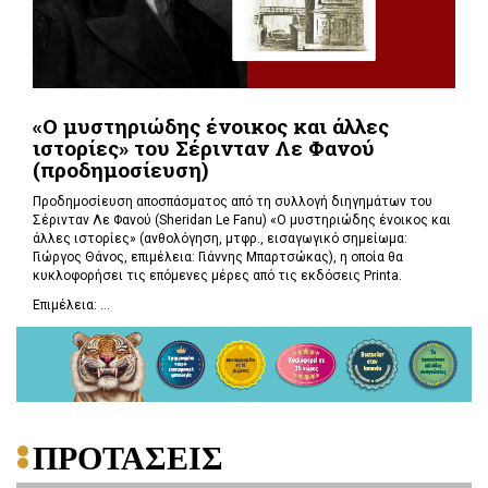
«Ο μυστηριώδης ένοικος και άλλες
ιστορίες» του Σέρινταν Λε Φανού
(προδημοσίευση)
Προδημοσίευση αποσπάσματος από τη συλλογή διηγημάτων του
Σέρινταν Λε Φανού (Sheridan Le Fanu) «Ο μυστηριώδης ένοικος και
άλλες ιστορίες» (ανθολόγηση, μτφρ., εισαγωγικό σημείωμα:
Γιώργος Θάνος, επιμέλεια: Γιάννης Μπαρτσώκας), η οποία θα
κυκλοφορήσει τις επόμενες μέρες από τις εκδόσεις Printa.
Επιμέλεια: ...
ΠΡΟΤΑΣΕΙΣ