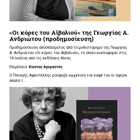
«Οι κόρες του Αϊβαλιού» της Γεωργίας Α.
Ανδριώτου (προδημοσίευση)
Προδημοσίευση αποσπάσματος από το μυθιστόρημα της Γεωργίας
Α. Ανδριώτου «Οι κόρες του Αϊβαλιού», το οποίο κυκλοφορεί στις
18 Ιουλίου από τις εκδόσεις Νίκας.
Επιμέλεια:
Κώστας Αγοραστός
Ο Παναγής Αφεντέλλης ρούφηξε νωχελικά τον καφέ του κι άφησε
απαλά τ...