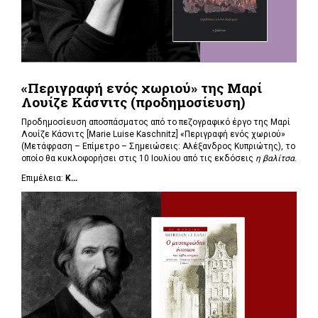
«Περιγραφή ενός χωριού» της Μαρί
Λουίζε Κάσνιτς (προδημοσίευση)
Προδημοσίευση αποσπάσματος από το πεζογραφικό έργο της Μαρί
Λουίζε Κάσνιτς [Marie Luise Kaschnitz] «Περιγραφή ενός χωριού»
(Μετάφραση – Επίμετρο – Σημειώσεις: Αλέξανδρος Κυπριώτης), το
οποίο θα κυκλοφορήσει στις 10 Ιουλίου από τις εκδόσεις
η βαλίτσα
.
Επιμέλεια:
Κ...