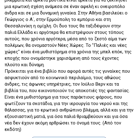
βλέμματα και αρκετά μυστικά είναι αρκετά για να ξεκινήσει
μια ερωτική σχέση ανάμεσα σε έναν αφελή κι ονειροπόλο
άνδρα και σε μια δυναμική γυναίκα. Στην Αθήνα βασιλεύει ο
Γεώργιος ο Α΄, στην Ερμούπολη το εμπόριο και στη
Θεσσαλονίκη η ομίχλη. Οι δυο τους θα ταξιδέψουν στην
παλιά Ελλάδα κι αργότερα θα επιστρέψουν στους τόπους
αυτούς, που χρόνια αργότερα, μέσα από το ζεστό αίμα των
πολέμων, θα ονομαστούν Νέες Χώρες. Το "Παλιές και νέες
χώρες" είναι ένα μυθιστόρημα στα χρόνια της μπελ επόκ, της
εποχής που ονομάστηκε χαρισάμενη από τους έχοντες
πλούτο και δύναμη.
Πρόκειται για ένα βιβλίο που αφορά αυτές τις γυναίκες που
ασφυκτιούν από το κοινωνικό περιλαίμιο, τους αθώους
άνδρες, τις άφωνες υπηρέτριες, τον Ιούλιο Βερν και τα
βιβλία του, που εικονοποιούν τις αποκοτιές της φαντασίας.
Είναι ένα μυθιστόρημα για τους παράκτιους φάρους, που
φωτίζουν τα σκοτάδια, για την ιερουργία του νερού και της
θάλασσας, για το ερωτικό ανθρώπινο βλέμμα, αλλά και για την
εξουσιαστική ματιά, για όσα παλιά θριαμβεύουν και για όσα
νέα δεν έχουν ακόμη αρθρώσει το όνομά τους. (Από τον
εκδότη)