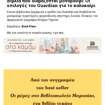
Βιβλία που διαβάζονται μονορούφι: Οι
επιλογές του Guardian για το καλοκαίρι
Είκοσι βιβλία που ξεχώρισε η ομάδα του Guardian και διαβάζονται
μονορούφι: λογοτεχνία, ψυχανάλυση, επιστήμη. Εικόνα: Πίνακας του
Αμερικανού ζωγράφου Ντάρεν Τόμσον.
Επιμέλεια:
Book Press
Με την ικανότητα συγκέντρωσης των περ...