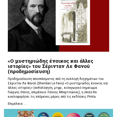
«Ο μυστηριώδης ένοικος και άλλες
ιστορίες» του Σέρινταν Λε Φανού
(προδημοσίευση)
Προδημοσίευση αποσπάσματος από τη συλλογή διηγημάτων του
Σέρινταν Λε Φανού (Sheridan Le Fanu) «Ο μυστηριώδης ένοικος και
άλλες ιστορίες» (ανθολόγηση, μτφρ., εισαγωγικό σημείωμα:
Γιώργος Θάνος, επιμέλεια: Γιάννης Μπαρτσώκας), η οποία θα
κυκλοφορήσει τις επόμενες μέρες από τις εκδόσεις Printa.
Επιμέλεια: ...