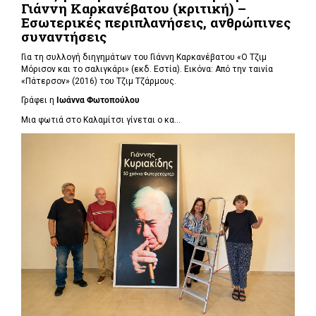
Γιάννη Καρκανέβατου (κριτική) –
Εσωτερικές περιπλανήσεις, ανθρώπινες
συναντήσεις
Για τη συλλογή διηγημάτων του Γιάννη Καρκανέβατου «Ο Τζιμ
Μόρισον και το σαλιγκάρι» (εκδ. Εστία). Εικόνα: Από την ταινία
«Πάτερσον» (2016) του Τζιμ Τζάρμους.
Γράφει η
Ιωάννα Φωτοπούλου
Μια φωτιά στο Καλαμίτσι γίνεται ο κα...