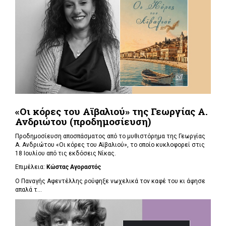
«Οι κόρες του Αϊβαλιού» της Γεωργίας Α.
Ανδριώτου (προδημοσίευση)
Προδημοσίευση αποσπάσματος από το μυθιστόρημα της Γεωργίας
Α. Ανδριώτου «Οι κόρες του Αϊβαλιού», το οποίο κυκλοφορεί στις
18 Ιουλίου από τις εκδόσεις Νίκας.
Επιμέλεια:
Κώστας Αγοραστός
Ο Παναγής Αφεντέλλης ρούφηξε νωχελικά τον καφέ του κι άφησε
απαλά τ...