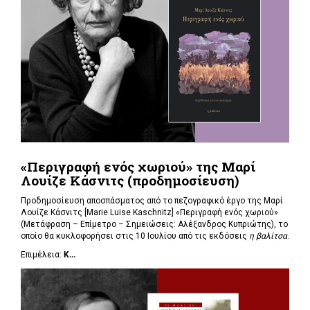
«Περιγραφή ενός χωριού» της Μαρί
Λουίζε Κάσνιτς (προδημοσίευση)
Προδημοσίευση αποσπάσματος από το πεζογραφικό έργο της Μαρί
Λουίζε Κάσνιτς [Marie Luise Kaschnitz] «Περιγραφή ενός χωριού»
(Μετάφραση – Επίμετρο – Σημειώσεις: Αλέξανδρος Κυπριώτης), το
οποίο θα κυκλοφορήσει στις 10 Ιουλίου από τις εκδόσεις
η βαλίτσα
.
Επιμέλεια:
Κ...