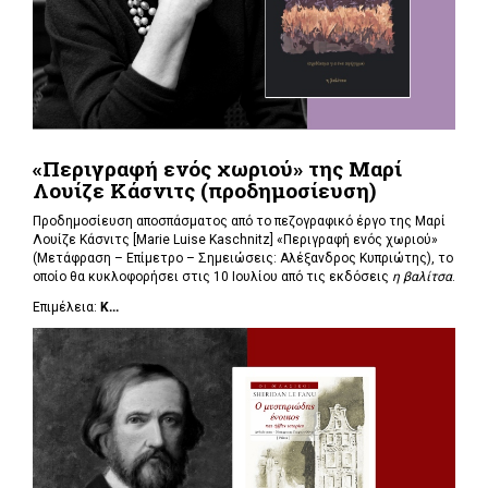
«Περιγραφή ενός χωριού» της Μαρί
Λουίζε Κάσνιτς (προδημοσίευση)
Προδημοσίευση αποσπάσματος από το πεζογραφικό έργο της Μαρί
Λουίζε Κάσνιτς [Marie Luise Kaschnitz] «Περιγραφή ενός χωριού»
(Μετάφραση – Επίμετρο – Σημειώσεις: Αλέξανδρος Κυπριώτης), το
οποίο θα κυκλοφορήσει στις 10 Ιουλίου από τις εκδόσεις
η βαλίτσα
.
Επιμέλεια:
Κ...