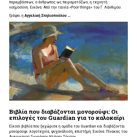
παρεμβάσεων, ο άνθρωπος ως πειραματόζωο, η τεχνητή
νοημοσύνη. Εικόνα: Από την ταινία «Poor things» του Γ. Λάνθιμου.
Γράφει η
Αγγελική Σπηλιοπούλου ...
Βιβλία που διαβάζονται μονορούφι: Οι
επιλογές του Guardian για το καλοκαίρι
Είκοσι βιβλία που ξεχώρισε η ομάδα του Guardian και διαβάζονται
μονορούφι: λογοτεχνία, ψυχανάλυση, επιστήμη. Εικόνα: Πίνακας του
Αμερικανού ζωγράφου Ντάρεν Τόμσον.