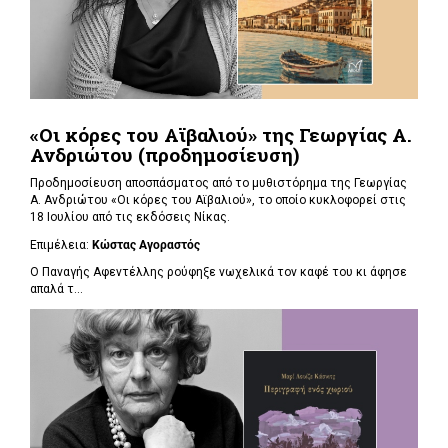
«Οι κόρες του Αϊβαλιού» της Γεωργίας Α.
Ανδριώτου (προδημοσίευση)
Προδημοσίευση αποσπάσματος από το μυθιστόρημα της Γεωργίας
Α. Ανδριώτου «Οι κόρες του Αϊβαλιού», το οποίο κυκλοφορεί στις
18 Ιουλίου από τις εκδόσεις Νίκας.
Επιμέλεια:
Κώστας Αγοραστός
Ο Παναγής Αφεντέλλης ρούφηξε νωχελικά τον καφέ του κι άφησε
απαλά τ...