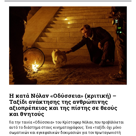
Η κατά Νόλαν «Οδύσσεια» (κριτική) –
Ταξίδι ανάκτησης της ανθρώπινης
αξιοπρέπειας και της πίστης σε θεούς
και θνητούς
Για την ταινία «Οδύσσεια» του Κρίστοφερ Νόλαν,
που προβάλλεται
αυτό το διάστημα στους κινηματογράφους. Ένα «
ταξίδι όχι μόνο
σωματικών και εγκεφαλικών δοκιμασιών για τον πρωταγωνιστή