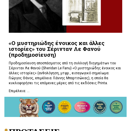
«Ο μυστηριώδης ένοικος και άλλες
ιστορίες» του Σέρινταν Λε Φανού
(προδημοσίευση)
Προδημοσίευση αποσπάσματος από τη συλλογή διηγημάτων του
Σέρινταν Λε Φανού (Sheridan Le Fanu) «Ο μυστηριώδης ένοικος και
άλλες ιστορίες» (ανθολόγηση, μτφρ., εισαγωγικό σημείωμα:
Γιώργος Θάνος, επιμέλεια: Γιάννης Μπαρτσώκας), η οποία θα
κυκλοφορήσει τις επόμενες μέρες από τις εκδόσεις Printa.
Επιμέλεια: ...