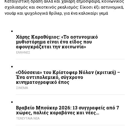
Καταιγιστική δράση αλλά και χαλαρή ατμόσφαιρα, κοινωνικός
σχολιασμός και σκοτεινός ρεαλισμός: Είκοσι έξι αστυνομικά,
νουάρ και ψυχολογικά θρίλερ, για ένα καλοκαίρι γεμά
Χάρης Καραθύμιος: «Το αστυνομικό
μυθιστόρημα είναι ένα είδος που
αφουγκράζεται την κοινωνία»
ΕΛΛΗΝΕΣ
«Οδύσσεια» του Κρίστοφερ Νόλαν (κριτική) –
Ένα αντιπολεμικό, σύγχρονο
κινηματογραφικό έπος
ΣΙΝΕΜΑ
Βραβείο Μπούκερ 2026: 13 συγγραφείς από 7
χώρες, παλιές καραβάνες και νέες…
ΤΕΛΕΥΤΑΙΑ ΝΕΑ