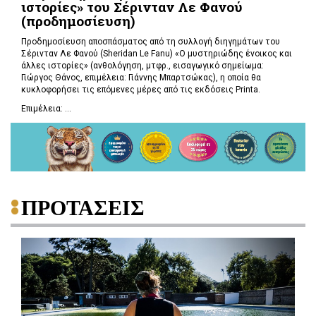
ιστορίες» του Σέρινταν Λε Φανού
(προδημοσίευση)
Προδημοσίευση αποσπάσματος από τη συλλογή διηγημάτων του
Σέρινταν Λε Φανού (Sheridan Le Fanu) «Ο μυστηριώδης ένοικος και
άλλες ιστορίες» (ανθολόγηση, μτφρ., εισαγωγικό σημείωμα:
Γιώργος Θάνος, επιμέλεια: Γιάννης Μπαρτσώκας), η οποία θα
κυκλοφορήσει τις επόμενες μέρες από τις εκδόσεις Printa.
Επιμέλεια: ...
ΠΡΟΤΑΣΕΙΣ