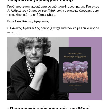
Προδημοσίευση αποσπάσματος από το μυθιστόρημα της Γεωργίας
Α. Ανδριώτου «Οι κόρες του Αϊβαλιού», το οποίο κυκλοφορεί στις
18 Ιουλίου από τις εκδόσεις Νίκας.
Επιμέλεια:
Κώστας Αγοραστός
Ο Παναγής Αφεντέλλης ρούφηξε νωχελικά τον καφέ του κι άφησε
απαλά τ...
«Περιγραφή ενός χωριού» της Μαρί