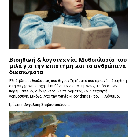
Βιοηθική & λογοτεχνία: Μυθοπλασία που
μιλά για την επιστήμη και τα ανθρώπινα
δικαιώματα
Έξι βιβλία μυθοπλασίας που θίγουν ζητήματα που ερευνά η βιοηθική
στη σύγχρονη εποχή. Η ευθύνη των επιστημόνων, τα όρια των
παρεμβάσεων, ο άνθρωπος ως πειραματόζωο, η τεχνητή
νοημοσύνη. Εικόνα: Από την ταινία «Poor things» του Γ. Λάνθιμου.
Γράφει η
Αγγελική Σπηλιοπούλου ...