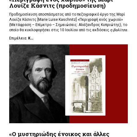
Λουίζε Κάσνιτς (προδημοσίευση)
Προδημοσίευση αποσπάσματος από το πεζογραφικό έργο της Μαρί
Λουίζε Κάσνιτς [Marie Luise Kaschnitz] «Περιγραφή ενός χωριού»
(Μετάφραση – Επίμετρο – Σημειώσεις: Αλέξανδρος Κυπριώτης), το
οποίο θα κυκλοφορήσει στις 10 Ιουλίου από τις εκδόσεις
η βαλίτσα
.
Επιμέλεια:
Κ...
«Ο μυστηριώδης ένοικος και άλλες