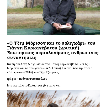
«Ο Τζιμ Μόρισον και το σαλιγκάρι» του
Γιάννη Καρκανέβατου (κριτική) –
Εσωτερικές περιπλανήσεις, ανθρώπινες
συναντήσεις
Για τη συλλογή διηγημάτων του Γιάννη Καρκανέβατου «Ο Τζιμ
Μόρισον και το σαλιγκάρι» (εκδ. Εστία). Εικόνα: Από την ταινία
«Πάτερσον» (2016) του Τζιμ Τζάρμους.
Γράφει η
Ιωάννα Φωτοπούλου
Μια φωτιά στο Καλαμίτσι γίνεται ο κα...