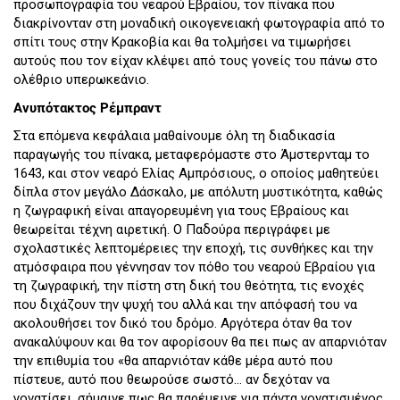
προσωπογραφία του νεαρού Εβραίου, τον πίνακα που
διακρίνονταν στη μοναδική οικογενειακή φωτογραφία από το
σπίτι τους στην Κρακοβία και θα τολμήσει να τιμωρήσει
αυτούς που τον είχαν κλέψει από τους γονείς του πάνω στο
ολέθριο υπερωκεάνιο.
Ανυπότακτος Ρέμπραντ
Στα επόμενα κεφάλαια μαθαίνουμε όλη τη διαδικασία
παραγωγής του πίνακα, μεταφερόμαστε στο Άμστερνταμ το
1643, και στον νεαρό Ελίας Αμπρόσιους, ο οποίος μαθητεύει
δίπλα στον μεγάλο Δάσκαλο, με απόλυτη μυστικότητα, καθώς
η ζωγραφική είναι απαγορευμένη για τους Εβραίους και
θεωρείται τέχνη αιρετική. Ο Παδούρα περιγράφει με
σχολαστικές λεπτομέρειες την εποχή, τις συνθήκες και την
ατμόσφαιρα που γέννησαν τον πόθο του νεαρού Εβραίου για
τη ζωγραφική, την πίστη στη δική του θεότητα, τις ενοχές
που διχάζουν την ψυχή του αλλά και την απόφασή του να
ακολουθήσει τον δικό του δρόμο. Αργότερα όταν θα τον
ανακαλύψουν και θα τον αφορίσουν θα πει πως αν απαρνιόταν
την επιθυμία του «θα απαρνιόταν κάθε μέρα αυτό που
πίστευε, αυτό που θεωρούσε σωστό… αν δεχόταν να
γονατίσει, σήμαινε πως θα παρέμεινε για πάντα γονατισμένος,