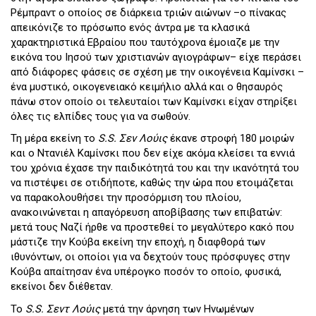
Ρέμπραντ ο οποίος σε διάρκεια τριών αιώνων –ο πίνακας
απεικόνιζε το πρόσωπο ενός άντρα με τα κλασικά
χαρακτηριστικά Εβραίου που ταυτόχρονα έμοιαζε με την
εικόνα του Ιησού των χριστιανών αγιογράφων– είχε περάσει
από διάφορες φάσεις σε σχέση με την οικογένεια Καμίνσκι –
ένα μυστικό, οικογενειακό κειμήλιο αλλά και ο θησαυρός
πάνω στον οποίο οι τελευταίοι των Καμίνσκι είχαν στηρίξει
όλες τις ελπίδες τους για να σωθούν.
Τη μέρα εκείνη το
S.
S. Σεν Λούις
έκανε στροφή 180 μοιρών
και ο Ντανιέλ Καμίνσκι που δεν είχε ακόμα κλείσει τα εννιά
του χρόνια έχασε την παιδικότητά του και την ικανότητά του
να πιστέψει σε οτιδήποτε, καθώς την ώρα που ετοιμάζεται
να παρακολουθήσει την προσόρμιση του πλοίου,
ανακοινώνεται η απαγόρευση αποβίβασης των επιβατών:
μετά τους Ναζί ήρθε να προστεθεί το μεγαλύτερο κακό που
μάστιζε την Κούβα εκείνη την εποχή, η διαφθορά των
ιθυνόντων, οι οποίοι για να δεχτούν τους πρόσφυγες στην
Κούβα απαίτησαν ένα υπέρογκο ποσόν το οποίο, φυσικά,
εκείνοι δεν διέθεταν.
Το
S.
S. Σεντ Λούις
μετά την άρνηση των Ηνωμένων