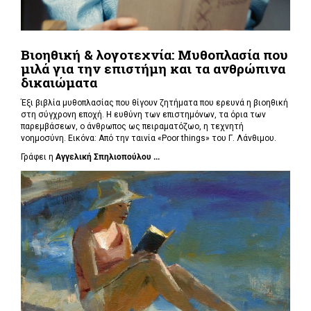
Βιοηθική & λογοτεχνία: Μυθοπλασία που
μιλά για την επιστήμη και τα ανθρώπινα
δικαιώματα
Έξι βιβλία μυθοπλασίας που θίγουν ζητήματα που ερευνά η βιοηθική
στη σύγχρονη εποχή. Η ευθύνη των επιστημόνων, τα όρια των
παρεμβάσεων, ο άνθρωπος ως πειραματόζωο, η τεχνητή
νοημοσύνη. Εικόνα: Από την ταινία «Poor things» του Γ. Λάνθιμου.
Γράφει η
Αγγελική Σπηλιοπούλου ...