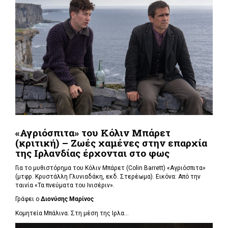
«Αγριόσπιτα» του Κόλιν Μπάρετ
(κριτική) – Ζωές χαμένες στην επαρχία
της Ιρλανδίας έρχονται στο φως
Για το μυθιστόρημα του Κόλιν Μπάρετ (Colin Barrett) «Αγριόσπιτα»
(μτφρ. Κρυστάλλη Γλυνιαδάκη, εκδ. Στερέωμα). Εικόνα: Από την
ταινία «Τα πνεύματα του Ινισέριν».
Γράφει ο
Διονύσης Μαρίνος
Κομητεία Μπάλινα. Στη μέση της Ιρλα...