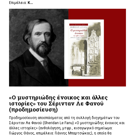
Επιμέλεια:
Κ...
«Ο μυστηριώδης ένοικος και άλλες
ιστορίες» του Σέρινταν Λε Φανού
(προδημοσίευση)
Προδημοσίευση αποσπάσματος από τη συλλογή διηγημάτων του
Σέρινταν Λε Φανού (Sheridan Le Fanu) «Ο μυστηριώδης ένοικος και
άλλες ιστορίες» (ανθολόγηση, μτφρ., εισαγωγικό σημείωμα:
Γιώργος Θάνος, επιμέλεια: Γιάννης Μπαρτσώκας), η οποία θα