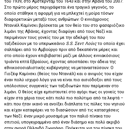
του 1939, στο Άμστερνταμ του 1643 και στην Αβάνα του 2007.
Στο πρώτο μέρος περιγράφεται ένα τραγικό γεγονός, το
οποίο στάθηκε η αφορμή για να μπλεχτεί η μοίρα τόσων
διαφορετικών μεταξύ τους ανθρώπων: Ο εννιάχρονος
Ντανιέλ Καμίνσκι βρίσκεται με τον θείο του στο φασαριόζικο
λιμάνι της Αβάνας, έχοντας διαφύγει από τους Ναζί και
περιμένουν τους γονείς του με την αδελφή του που
ταξιδεύουν με το υπερωκεάνιο
S.
S. Σεντ Λούις
το οποίο έχει
σαλπάρει από το Αμβούργο πριν από δεκαπέντε μέρες και
στο οποίο έχουν επιβιβαστεί μαζί με άλλους εννιακόσιους
τριάντα επτά Εβραίους, έχοντας αποσπάσει την άδεια της
εθνικοσοσιαλιστικής κυβέρνησης να μεταναστεύσουν. Ο
Γιοζέφ Καμίνσκι (θείος του Ντανιέλ) και ο ανιψιός του είχαν
έναν πολύ ισχυρό λόγο για να είναι πιο αισιόδοξοι από τους
υπόλοιπους συγγενείς των ταξιδιωτών που περίμεναν στο
λιμάνι. Ο θείος είχε εμπιστευτεί στο αγόρι πως οι γονείς του
είχαν στα χέρια τους κάτι πολύ πιο πολύτιμο από τα λεφτά –
κάτι που ήταν ικανό να ανοίξει διάπλατα τις πύλες του νησιού
και είχαν καταφέρει να το διασώσουν από τις κατασχέσεις
των Ναζί: έναν μικρό μουσαμά με τον παλιό πίνακα του
σπιτιού, υπογεγραμμένο από έναν διάσημο και πολύ ακριβό
στην αγορά Ολλανδό ζωγράφο. Πρόκειται για τον πίνακα του