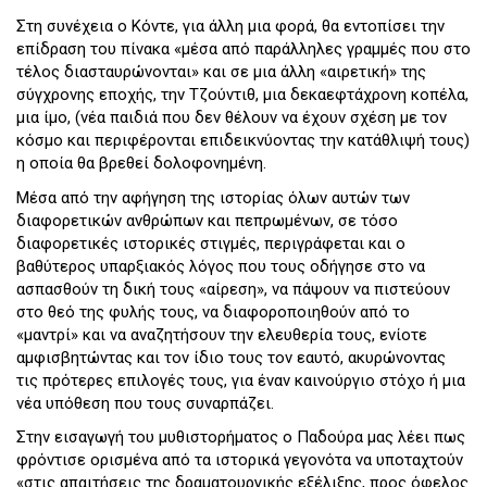
Στη συνέχεια ο Κόντε, για άλλη μια φορά, θα εντοπίσει την
επίδραση του πίνακα «μέσα από παράλληλες γραμμές που στο
τέλος διασταυρώνονται» και σε μια άλλη «αιρετική» της
σύγχρονης εποχής, την Τζούντιθ, μια δεκαεφτάχρονη κοπέλα,
μια ίμο, (νέα παιδιά που δεν θέλουν να έχουν σχέση με τον
κόσμο και περιφέρονται επιδεικνύοντας την κατάθλιψή τους)
η οποία θα βρεθεί δολοφονημένη.
Μέσα από την αφήγηση της ιστορίας όλων αυτών των
διαφορετικών ανθρώπων και πεπρωμένων, σε τόσο
διαφορετικές ιστορικές στιγμές, περιγράφεται και ο
βαθύτερος υπαρξιακός λόγος που τους οδήγησε στο να
ασπασθούν τη δική τους «αίρεση», να πάψουν να πιστεύουν
στο θεό της φυλής τους, να διαφοροποιηθούν από το
«μαντρί» και να αναζητήσουν την ελευθερία τους, ενίοτε
αμφισβητώντας και τον ίδιο τους τον εαυτό, ακυρώνοντας
τις πρότερες επιλογές τους, για έναν καινούργιο στόχο ή μια
νέα υπόθεση που τους συναρπάζει.
Στην εισαγωγή του μυθιστορήματος ο Παδούρα μας λέει πως
φρόντισε ορισμένα από τα ιστορικά γεγονότα να υποταχτούν
«στις απαιτήσεις της δραματουργικής εξέλιξης, προς όφελος