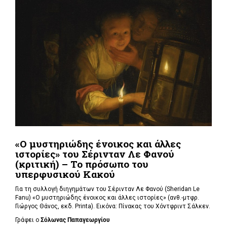
«Ο μυστηριώδης ένοικος και άλλες
ιστορίες» του Σέρινταν Λε Φανού
(κριτική) – Το πρόσωπο του
υπερφυσικού Κακού
Για τη συλλογή διηγημάτων του Σέρινταν Λε Φανού (Sheridan Le
Fanu) «Ο μυστηριώδης ένοικος και άλλες ιστορίες» (ανθ.-μτφρ.
Γιώργος Θάνος, εκδ. Printa). Εικόνα: Πίνακας του Χόντφριντ Σάλκεν.
Γράφει ο
Σόλωνας Παπαγεωργίου