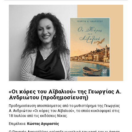
«Οι κόρες του Αϊβαλιού» της Γεωργίας Α.
Ανδριώτου (προδημοσίευση)
Προδημοσίευση αποσπάσματος από το μυθιστόρημα της Γεωργίας
Α. Ανδριώτου «Οι κόρες του Αϊβαλιού», το οποίο κυκλοφορεί στις
18 Ιουλίου από τις εκδόσεις Νίκας.
Επιμέλεια:
Κώστας Αγοραστός
Ο Παναγής Αφεντέλλης ρούφηξε νωχελικά τον καφέ του κι άφησε