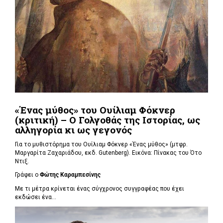
«Ένας μύθος» του Ουίλιαμ Φόκνερ
(κριτική) – Ο Γολγοθάς της Ιστορίας, ως
αλληγορία κι ως γεγονός
Για το μυθιστόρημα του Ουίλιαμ Φόκνερ «Ένας μύθος» (μτφρ.
Μαργαρίτα Ζαχαριάδου, εκδ. Gutenberg). Εικόνα: Πίνακας του Ότο
Ντιξ.
Γράφει ο
Φώτης Καραμπεσίνης
Με τι μέτρα κρίνεται ένας σύγχρονος συγγραφέας που έχει
εκδώσει ένα...