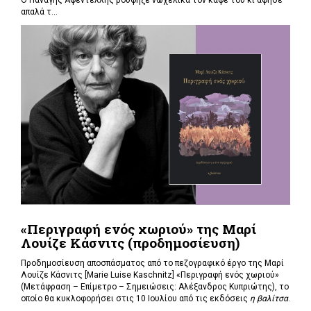
απαλά τ...
«Περιγραφή ενός χωριού» της Μαρί
Λουίζε Κάσνιτς (προδημοσίευση)
Προδημοσίευση αποσπάσματος από το πεζογραφικό έργο της Μαρί
Λουίζε Κάσνιτς [Marie Luise Kaschnitz] «Περιγραφή ενός χωριού»
(Μετάφραση – Επίμετρο – Σημειώσεις: Αλέξανδρος Κυπριώτης), το
οποίο θα κυκλοφορήσει στις 10 Ιουλίου από τις εκδόσεις
η βαλίτσα
.