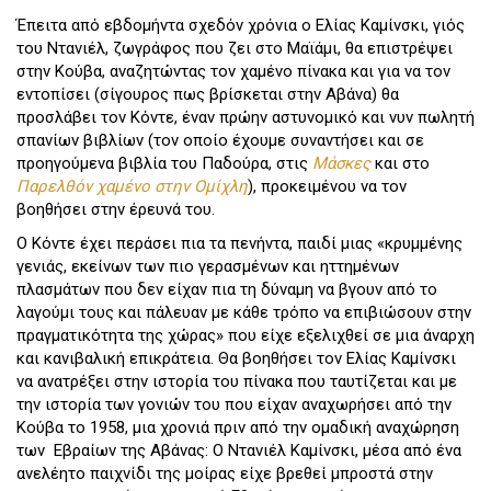
Έπειτα από εβδομήντα σχεδόν χρόνια ο Ελίας Καμίνσκι, γιός
του Ντανιέλ, ζωγράφος που ζει στο Μαϊάμι, θα επιστρέψει
στην Κούβα, αναζητώντας τον χαμένο πίνακα και για να τον
εντοπίσει (σίγουρος πως βρίσκεται στην Αβάνα) θα
προσλάβει τον Κόντε, έναν πρώην αστυνομικό και νυν πωλητή
σπανίων βιβλίων (τον οποίο έχουμε συναντήσει και σε
προηγούμενα βιβλία του Παδούρα, στις
Μάσκες
και στο
Παρελθόν χαμένο στην Ομίχλη
), προκειμένου να τον
βοηθήσει στην έρευνά του.
Ο Κόντε έχει περάσει πια τα πενήντα, παιδί μιας «κρυμμένης
γενιάς, εκείνων των πιο γερασμένων και ηττημένων
πλασμάτων που δεν είχαν πια τη δύναμη να βγουν από το
λαγούμι τους και πάλευαν με κάθε τρόπο να επιβιώσουν στην
πραγματικότητα της χώρας» που είχε εξελιχθεί σε μια άναρχη
και κανιβαλική επικράτεια. Θα βοηθήσει τον Ελίας Καμίνσκι
να ανατρέξει στην ιστορία του πίνακα που ταυτίζεται και με
την ιστορία των γονιών του που είχαν αναχωρήσει από την
Κούβα το 1958, μια χρονιά πριν από την ομαδική αναχώρηση
των Εβραίων της Αβάνας: Ο Ντανιέλ Καμίνσκι, μέσα από ένα
ανελέητο παιχνίδι της μοίρας είχε βρεθεί μπροστά στην