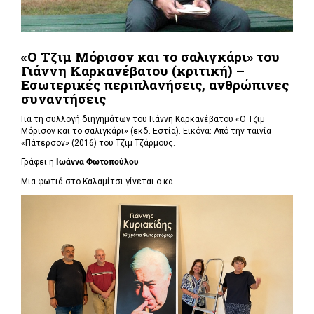
«Ο Τζιμ Μόρισον και το σαλιγκάρι» του
Γιάννη Καρκανέβατου (κριτική) –
Εσωτερικές περιπλανήσεις, ανθρώπινες
συναντήσεις
Για τη συλλογή διηγημάτων του Γιάννη Καρκανέβατου «Ο Τζιμ
Μόρισον και το σαλιγκάρι» (εκδ. Εστία). Εικόνα: Από την ταινία
«Πάτερσον» (2016) του Τζιμ Τζάρμους.
Γράφει η
Ιωάννα Φωτοπούλου
Μια φωτιά στο Καλαμίτσι γίνεται ο κα...