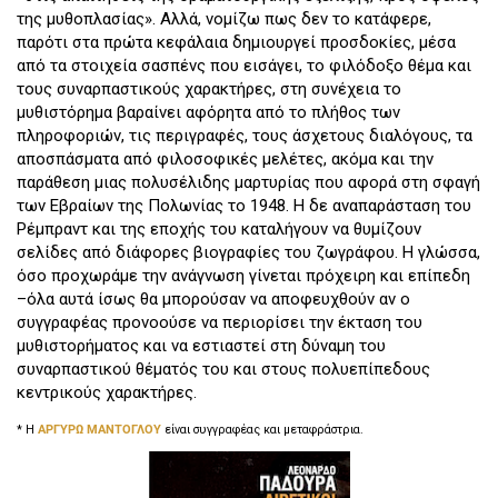
της μυθοπλασίας». Αλλά, νομίζω πως δεν το κατάφερε,
παρότι στα πρώτα κεφάλαια δημιουργεί προσδοκίες, μέσα
από τα στοιχεία σασπένς που εισάγει, το φιλόδοξο θέμα και
τους συναρπαστικούς χαρακτήρες, στη συνέχεια το
μυθιστόρημα βαραίνει αφόρητα από το πλήθος των
πληροφοριών, τις περιγραφές, τους άσχετους διαλόγους, τα
αποσπάσματα από φιλοσοφικές μελέτες, ακόμα και την
παράθεση μιας πολυσέλιδης μαρτυρίας που αφορά στη σφαγή
των Εβραίων της Πολωνίας το 1948. Η δε αναπαράσταση του
Ρέμπραντ και της εποχής του καταλήγουν να θυμίζουν
σελίδες από διάφορες βιογραφίες του ζωγράφου. Η γλώσσα,
όσο προχωράμε την ανάγνωση γίνεται πρόχειρη και επίπεδη
–όλα αυτά ίσως θα μπορούσαν να αποφευχθούν αν ο
συγγραφέας προνοούσε να περιορίσει την έκταση του
μυθιστορήματος και να εστιαστεί στη δύναμη του
συναρπαστικού θέματός του και στους πολυεπίπεδους
κεντρικούς χαρακτήρες.
* Η
ΑΡΓΥΡΩ ΜΑΝΤΟΓΛΟΥ
είναι συγγραφέας και μεταφράστρια.