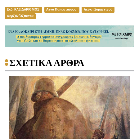
Εκδ. ΚΛΕΙΔΑΡΙΘΜΟΣ
Άννα Παπασταύρου
Λεύκη Σαραντινού
Φερζάν Όζπετεκ
ΣΧΕΤΙΚΑ ΑΡΘΡΑ