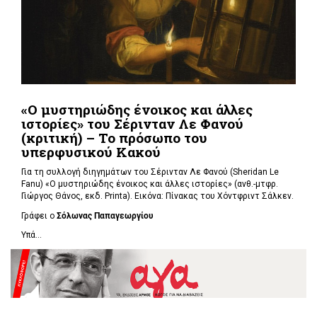
«Ο μυστηριώδης ένοικος και άλλες
ιστορίες» του Σέρινταν Λε Φανού
(κριτική) – Το πρόσωπο του
υπερφυσικού Κακού
Για τη συλλογή διηγημάτων του Σέρινταν Λε Φανού (Sheridan Le
Fanu) «Ο μυστηριώδης ένοικος και άλλες ιστορίες» (ανθ.-μτφρ.
Γιώργος Θάνος, εκδ. Printa). Εικόνα: Πίνακας του Χόντφριντ Σάλκεν.
Γράφει ο
Σόλωνας Παπαγεωργίου
Υπά...