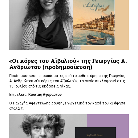
«Οι κόρες του Αϊβαλιού» της Γεωργίας Α.
Ανδριώτου (προδημοσίευση)
Προδημοσίευση αποσπάσματος από το μυθιστόρημα της Γεωργίας
Α. Ανδριώτου «Οι κόρες του Αϊβαλιού», το οποίο κυκλοφορεί στις
18 Ιουλίου από τις εκδόσεις Νίκας.
Επιμέλεια:
Κώστας Αγοραστός
Ο Παναγής Αφεντέλλης ρούφηξε νωχελικά τον καφέ του κι άφησε
απαλά τ...