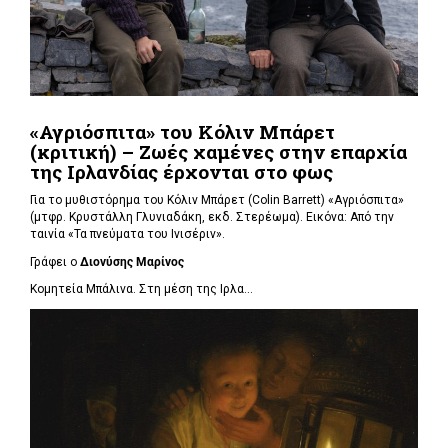
«Αγριόσπιτα» του Κόλιν Μπάρετ
(κριτική) – Ζωές χαμένες στην επαρχία
της Ιρλανδίας έρχονται στο φως
Για το μυθιστόρημα του Κόλιν Μπάρετ (Colin Barrett) «Αγριόσπιτα»
(μτφρ. Κρυστάλλη Γλυνιαδάκη, εκδ. Στερέωμα). Εικόνα: Από την
ταινία «Τα πνεύματα του Ινισέριν».
Γράφει ο
Διονύσης Μαρίνος
Κομητεία Μπάλινα. Στη μέση της Ιρλα...