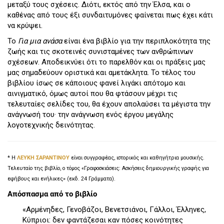
μεταξύ τους σχέσεις. Διότι, εκτός από την Έλσα, και ο
καθένας από τους έξι συνδαιτυμόνες φαίνεται πως έχει κάτι
να κρύψει.
Το
Για μια ανάσα
είναι ένα βιβλίο για την περιπλοκότητα της
ζωής και τις σκοτεινές συνισταμένες των ανθρώπινων
σχέσεων. Αποδεικνύει ότι το παρελθόν και οι πράξεις μας
μας σημαδεύουν οριστικά και αμετάκλητα. Το τέλος του
βιβλίου ίσως σε κάποιους φανεί λιγάκι απότομο και
αινιγματικό, όμως αυτοί που θα φτάσουν μέχρι τις
τελευταίες σελίδες του, θα έχουν απολαύσει τα μέγιστα την
ανάγνωσή του· την ανάγνωση ενός έργου μεγάλης
λογοτεχνικής δεινότητας.
* Η
ΛΕΥΚΗ ΣΑΡΑΝΤΙΝΟΥ
είναι συγγραφέας, ιστορικός και καθηγήτρια μουσικής.
Τελευταίο της βιβλίο, ο τόμος «Γραφοσκιάσεις: Ασκήσεις δημιουργικής γραφής για
εφήβους και ενήλικες» (εκδ. 24 Γράμματα).
Απόσπασμα από το βιβλίο
«Αρμένηδες, Γενοβάζοι, Βενετσιάνοι, Γάλλοι, Έλληνες,
Κύπριοι: δεν φαντάζεσαι καν πόσες κοινότητες