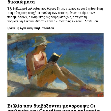
δικαιώματα
Έξι βιβλία μυθοπλασίας που θίγουν ζητήματα που ερευνά η βιοηθική
στη σύγχρονη εποχή. Η ευθύνη των επιστημόνων, τα όρια των
παρεμβάσεων, ο άνθρωπος ως πειραματόζωο, η τεχνητή
νοημοσύνη. Εικόνα: Από την ταινία «Poor things» του Γ. Λάνθιμου.
Γράφει η
Αγγελική Σπηλιοπούλου ...
Βιβλία που διαβάζονται μονορούφι: Οι
επιλογές του Guardian για το καλοκαίρι