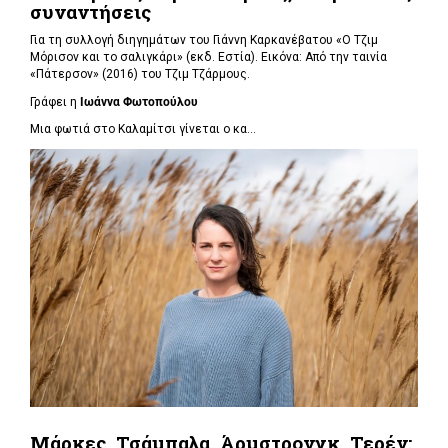
συναντήσεις
Για τη συλλογή διηγημάτων του Γιάννη Καρκανέβατου «Ο Τζιμ
Μόρισον και το σαλιγκάρι» (εκδ. Εστία). Εικόνα: Από την ταινία
«Πάτερσον» (2016) του Τζιμ Τζάρμους.
Γράφει η
Ιωάννα Φωτοπούλου
Μια φωτιά στο Καλαμίτσι γίνεται ο κα...
Μάρκες, Τσάμπαλα, Άρμστρονγκ, Τερέν: