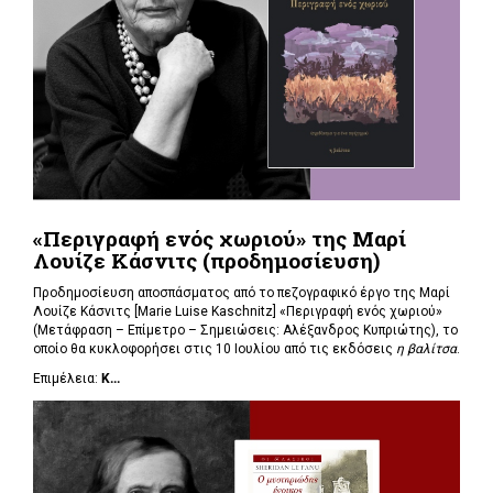
«Περιγραφή ενός χωριού» της Μαρί
Λουίζε Κάσνιτς (προδημοσίευση)
Προδημοσίευση αποσπάσματος από το πεζογραφικό έργο της Μαρί
Λουίζε Κάσνιτς [Marie Luise Kaschnitz] «Περιγραφή ενός χωριού»
(Μετάφραση – Επίμετρο – Σημειώσεις: Αλέξανδρος Κυπριώτης), το
οποίο θα κυκλοφορήσει στις 10 Ιουλίου από τις εκδόσεις
η βαλίτσα
.
Επιμέλεια:
Κ...