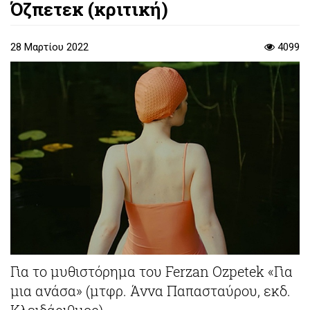
Όζπετεκ (κριτική)
28 Μαρτίου 2022
4099
Για το μυθιστόρημα του Ferzan Ozpetek «Για
μια ανάσα» (μτφρ. Άννα Παπασταύρου, εκδ.
Κλειδάριθμος).