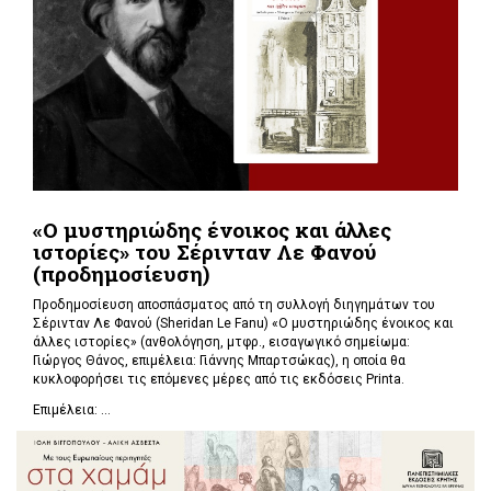
«Ο μυστηριώδης ένοικος και άλλες
ιστορίες» του Σέρινταν Λε Φανού
(προδημοσίευση)
Προδημοσίευση αποσπάσματος από τη συλλογή διηγημάτων του
Σέρινταν Λε Φανού (Sheridan Le Fanu) «Ο μυστηριώδης ένοικος και
άλλες ιστορίες» (ανθολόγηση, μτφρ., εισαγωγικό σημείωμα:
Γιώργος Θάνος, επιμέλεια: Γιάννης Μπαρτσώκας), η οποία θα
κυκλοφορήσει τις επόμενες μέρες από τις εκδόσεις Printa.
Επιμέλεια: ...