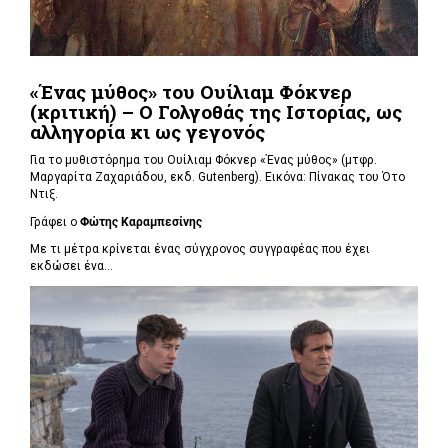
«Ένας μύθος» του Ουίλιαμ Φόκνερ
(κριτική) – Ο Γολγοθάς της Ιστορίας, ως
αλληγορία κι ως γεγονός
Για το μυθιστόρημα του Ουίλιαμ Φόκνερ «Ένας μύθος» (μτφρ.
Μαργαρίτα Ζαχαριάδου, εκδ. Gutenberg). Εικόνα: Πίνακας του Ότο
Ντιξ.
Γράφει ο
Φώτης Καραμπεσίνης
Με τι μέτρα κρίνεται ένας σύγχρονος συγγραφέας που έχει
εκδώσει ένα...