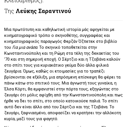
Της
Λεύκης Σαραντινού
Μια πρωτότυπη και καθηλωτική ιστορία μάς αφηγείται με
κινηματογραφικό τρόπο ο σκηνοθέτης, συγγραφέας και
κινηματογραφικός παραγωγός Φερζάν Όζπετεκ στο βιβλίο
του
Για μια ανάσα
. Το σκηνικό τοποθετείται στην
Κωνσταντινούπολη και τη Ρώμη στα τέλη της δεκαετίας του
’70 και στη σημερινή εποχή. Ο Σέρτζιο και η Τζοβάνα καλούν
στο σπίτι τους για κυριακάτικο γεύμα δύο άλλα φιλικά
ζευγάρια. Όμως, καθώς οι ετοιμασίες για το τραπέζι
βρίσκονται σε εξέλιξη, μια απρόσμενη επίσκεψη θα φέρει τα
πάνω κάτω στο σπιτικό τους. Μια άγνωστή τους γυναίκα, η
Έλσα Κόρτι, θα εμφανιστεί στην πόρτα τους, εξηγώντας στο
ζευγάρι ότι μόλις αφίχθη από την Κωνσταντινούπολη και πως
ήρθε να δει το σπίτι, στο οποίο κατοικούσε παλιά. Το σπίτι
αυτό δεν είναι άλλο από του Σέρτζιο και της Τζοβάνα. Το
ζευγάρι, ξαφνιασμένο, αποφασίζει να κρατήσει την αλλόκοτη
κυρία, μαζί τους για φαγητό.