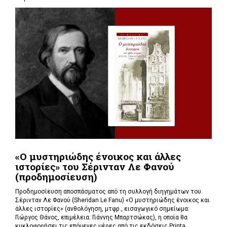
«Ο μυστηριώδης ένοικος και άλλες
ιστορίες» του Σέρινταν Λε Φανού
(προδημοσίευση)
Προδημοσίευση αποσπάσματος από τη συλλογή διηγημάτων του
Σέρινταν Λε Φανού (Sheridan Le Fanu) «Ο μυστηριώδης ένοικος και
άλλες ιστορίες» (ανθολόγηση, μτφρ., εισαγωγικό σημείωμα:
Γιώργος Θάνος, επιμέλεια: Γιάννης Μπαρτσώκας), η οποία θα
κυκλοφορήσει τις επόμενες μέρες από τις εκδόσεις Printa.