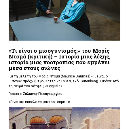
«Τι είναι ο μισογυνισμός;» του Μορίς
Ντομά (κριτική) – Ιστορία μιας λέξης,
ιστορία μιας νοοτροπίας που εμμένει
μέσα στους αιώνες
Για τη μελέτη του Μορίς Ντομά (Maurice Daumas) «Τι είναι ο
μισογυνισμός;» (μτφρ. Κατερίνα Γούλα, εκδ. Gutenberg). Εικόνα: Από
τη σειρά του Νέτφλιξ «Εφηβεία».
Γράφει ο
Σόλωνας Παπαγεωργίου
«Είναι πιο εύκολο να φανταστούμε το...