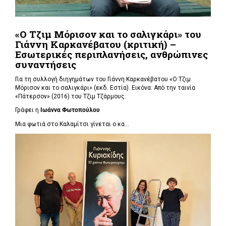
«Ο Τζιμ Μόρισον και το σαλιγκάρι» του
Γιάννη Καρκανέβατου (κριτική) –
Εσωτερικές περιπλανήσεις, ανθρώπινες
συναντήσεις
Για τη συλλογή διηγημάτων του Γιάννη Καρκανέβατου «Ο Τζιμ
Μόρισον και το σαλιγκάρι» (εκδ. Εστία). Εικόνα: Από την ταινία
«Πάτερσον» (2016) του Τζιμ Τζάρμους.
Γράφει η
Ιωάννα Φωτοπούλου
Μια φωτιά στο Καλαμίτσι γίνεται ο κα...