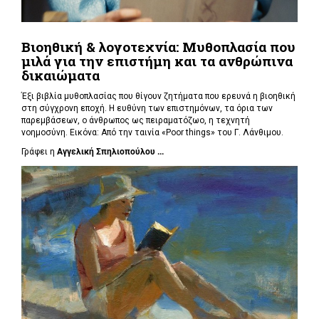
Βιοηθική & λογοτεχνία: Μυθοπλασία που
μιλά για την επιστήμη και τα ανθρώπινα
δικαιώματα
Έξι βιβλία μυθοπλασίας που θίγουν ζητήματα που ερευνά η βιοηθική
στη σύγχρονη εποχή. Η ευθύνη των επιστημόνων, τα όρια των
παρεμβάσεων, ο άνθρωπος ως πειραματόζωο, η τεχνητή
νοημοσύνη. Εικόνα: Από την ταινία «Poor things» του Γ. Λάνθιμου.
Γράφει η
Αγγελική Σπηλιοπούλου ...