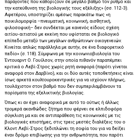
παράγοντες που καθορίζουν σε μεγάλο βαθμό τον ρυθμό και
την κατεύθυνση της βιολογικής τους εξέλιξης» (σσ. 112-3).
Αφετέρου, υποστηρίζει αμέσως παρακάτω πως «η
ποικιλομορφία –πνευματική, κοινωνική, αισθητική,
φιλοσοφική– δεν συνδέεται με κανενός είδους σχέση
αιτίου-αιτιατού με εκείνη που υφίσταται σε βιολογικό
επίπεδο μεταξύ των μεγάλων ανθρώπινων οικογενειών.
Κινείται απλώς παράλληλα με αυτήν, σε ένα διαφορετικό
πεδίο» (σ. 118). Σύμφωνα με την κοινωνιοβιολογία του
Έντουαρντ Ο. Γουίλσον, στην οποία πιθανόν παραπέμπει
κριτικά ο Λεβί-Στρος χωρίς ρητή αναφορά (παρότι γίνεται
αναφορά στον Δαρβίνο), και οι δύο αυτές τοποθετήσεις είναι
ίσως αρκετά κουλτουροκεντρικές για να ισχύουν πλήρως,
τουλάχιστον στον βαθμό που δεν συμπεριλαμβάνουν τα
πορίσματα της εξελικτικής βιολογίας.
Όπως κι αν έχει αναφορικά με αυτό το ούτως ή άλλως
τρομερά ακανθώδες ζήτημα που φέρνει σε ελπιδοφόρα
σύγκλιση μα και σε αντιπαράθεση τις κοινωνικές με τις
βιολογικές επιστήμες, στις τρεις μεστές διαλέξεις του ο
Κλοντ Λεβί-Στρος ξεδιπλώνει τη σοφία του για να δείξει
έναν δρόμο επιβίωσης για την ανθρωπότητα, που παρότι