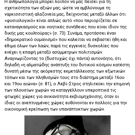
Η ανθρωπολογία μπορεί λοιπόν να μας πείσει για τη
σχετικότητα των αξιών μας, ώστε να αμβλύνουμε τη
ναρκισσιστική αλαζονεία μας, δείχνοντας μεταξύ άλλων ότι
«φυσιολογικό» είναι απλώς αυτό «που περιορίζεται σε
καταναγκασμούς και νοητικές συνήθειες που είναι ίδιον της
δικής μας κουλτούρας» (σ. 73). Συνάμα, προτάσσει έναν
«δημοκρατικό ουμανισμό» που καλείται να σεβαστεί ήθη και
έθιμα όλων των λαών, παρά τις εγγενείς δυσκολίες που
ενέχει η επαφή μεταξύ ασύμμετρων πολιτισμών.
Αναγνωρίζοντας το (δυστυχώς όχι πάντα) αυτονόητο, ότι
δηλαδή «η αλματώδης ανάπτυξη του δυτικού κόσμου κατέστη
δυνατή μέσω της ακόρεστης εκμετάλλευσης των εξωτικών
τόπων και των πληθυσμών τους στο διάστημα μεταξύ 16ου
και 19ου αιώνα» (σ. 81), ο Λεβί-Στρος στηλιτεύει την επιμονή
των πλουσίων χωρών να καταγγέλλουν υπεροπτικά τις
φτωχές χώρες για ανικανότητα εκβιομηχάνισης, όταν οι
ίδιες οι ανεπτυγμένες χώρες ευθύνονται εν πολλοίς για την
οικονομική ερείπωση των υπανάπτυκτων χωρών.