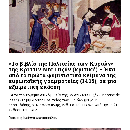
«Το βιβλίο της Πολιτείας των Κυριών»
της Κριστίν Ντε Πιζάν (κριτική) – Ένα
από τα πρώτα φεμινιστικά κείμενα της
ευρωπαϊκής γραμματείας (1405), σε μια
εξαιρετική έκδοση
Για το πρωτοφεμινιστικό βιβλίο
της Κριστίν Ντε Πιζάν (Christine de
Pizan)
«Το βιβλίο της Πολιτείας των Κυριών» (μτφρ. Ν. Ε.
Καραπιδάκης, Ν. Κ. Κοκκομέλης, εκδ. Εστία). Εικόνα: Από την πρώτη
έκδοση του 1405.
Γράφει η
Ιωάννα Φωτοπούλου
...