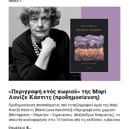
απαλά τ...
«Περιγραφή ενός χωριού» της Μαρί
Λουίζε Κάσνιτς (προδημοσίευση)
Προδημοσίευση αποσπάσματος από το πεζογραφικό έργο της Μαρί
Λουίζε Κάσνιτς [Marie Luise Kaschnitz] «Περιγραφή ενός χωριού»
(Μετάφραση – Επίμετρο – Σημειώσεις: Αλέξανδρος Κυπριώτης), το
οποίο θα κυκλοφορήσει στις 10 Ιουλίου από τις εκδόσεις
η βαλίτσα
.
Επιμέλεια:
Κ...