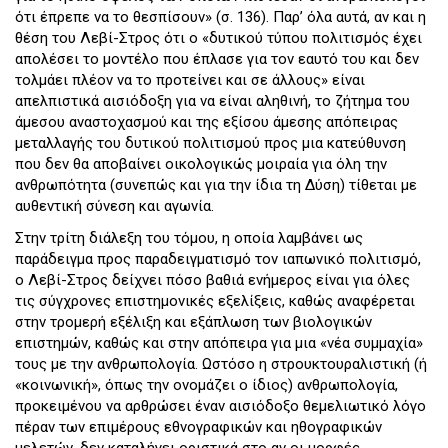
ότι έπρεπε να το θεσπίσουν» (σ. 136). Παρ’ όλα αυτά, αν και η
θέση του Λεβί-Στρος ότι ο «δυτικού τύπου πολιτισμός έχει
απολέσει το μοντέλο που έπλασε για τον εαυτό του και δεν
τολμάει πλέον να το προτείνει και σε άλλους» είναι
απελπιστικά αισιόδοξη για να είναι αληθινή, το ζήτημα του
άμεσου αναστοχασμού και της εξίσου άμεσης απόπειρας
μεταλλαγής του δυτικού πολιτισμού προς μια κατεύθυνση
που δεν θα αποβαίνει οικολογικώς μοιραία για όλη την
ανθρωπότητα (συνεπώς και για την ίδια τη Δύση) τίθεται με
αυθεντική σύνεση και αγωνία.
Στην τρίτη διάλεξη του τόμου, η οποία λαμβάνει ως
παράδειγμα προς παραδειγματισμό τον ιαπωνικό πολιτισμό,
ο Λεβί-Στρος δείχνει πόσο βαθιά ενήμερος είναι για όλες
τις σύγχρονες επιστημονικές εξελίξεις, καθώς αναφέρεται
στην τρομερή εξέλιξη και εξάπλωση των βιολογικών
επιστημών, καθώς και στην απόπειρα για μια «νέα συμμαχία»
τους με την ανθρωπολογία. Ωστόσο η στρουκτουραλιστική (ή
«κοινωνική», όπως την ονομάζει ο ίδιος) ανθρωπολογία,
προκειμένου να αρθρώσει έναν αισιόδοξο θεμελιωτικό λόγο
πέραν των επιμέρους εθνογραφικών και ηθογραφικών
μελετών, δεν καταλήγει οριστικά στο αν οι μορφές