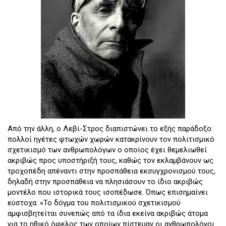
Από την άλλη, ο Λεβί-Στρος διαπιστώνει το εξής παράδοξο:
πολλοί ηγέτες φτωχών χωρών κατακρίνουν τον πολιτισμικό
σχετικισμό των ανθρωπολόγων ο οποίος έχει θεμελιωθεί
ακριβώς προς υποστήριξή τους, καθώς τον εκλαμβάνουν ως
τροχοπέδη απέναντι στην προσπάθεια εκσυγχρονισμού τους,
δηλαδή στην προσπάθεια να πλησιάσουν το ίδιο ακριβώς
μοντέλο που ιστορικά τους ισοπέδωσε. Όπως επισημαίνει
εύστοχα: «Το δόγμα του πολιτισμικού σχετικισμού
αμφισβητείται συνεπώς από τα ίδια εκείνα ακριβώς άτομα
για το ηθικό όφελος των οποίων πίστευαν οι ανθρωπολόγοι