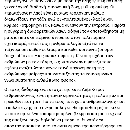
«πρωτόγονων» κοινωνιών, με βάση την εξής τριπλή εστίαση:
γενεαλογική διαδοχή, οικονομική ζωή, μυθική σκέψη. Οι
«πρωτόγονοι» λαοί είναι κυρίως «ρολόγια», καθώς
διαιωνίζουν την τάξη, ενώ οι «πολιτισμένοι» λαοί είναι
κυρίως «ατμομηχανές», καθώς αυξάνουν την εντροπία. Παρότι
η σύγκριση διαφορετικών λαών οδηγεί τον οποιονδήποτε μη
ρατσιστικά σκεπτόμενο άνθρωπο στον πολιτισμικό
σχετικισμό, εντούτοις η ανθρωπολογία αξιώνει να
ταξινομήσει κάθε κουλτούρα και κάθε κοινωνία (οι όροι
διαχωρίζονται – ως «κουλτούρα» ορίζεται η σχέση των
ανθρώπων με τον κόσμο, ως «κοινωνία» η μεταξύ τους
σχέση) αναζητώντας «έναν κοινό παρονομαστή της
ανθρώπινης μοίρας» και εντοπίζοντας τα «οικουμενικά
γνωρίσματα της ανθρώπινης φύσης».
Οι τρεις δεδηλωμένοι στόχοι της κατά Λεβί-Στρος
ανθρωπολογίας είναι η «αντικειμενικότητα», η «ολότητα» και
η «αυθεντικότητα». Για να τους πετύχει, ο ανθρωπολόγος (και
ο καλλιτέχνης που ανθρωπολογεί, θα προσθέταμε) οφείλει
να αποκτήσει ένα «απομακρυσμένο βλέμμα» και μια «τεχνική
της αποξένωσης», δηλαδή να μπορεί ει δυνατόν να
αποστασιοποιείται από το αντικείμενο της παρατήρησής του,