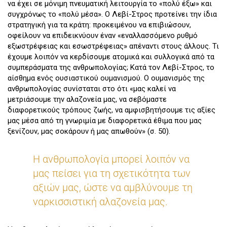
να έχει σε μόνιμη πνευματική λειτουργία το «πολύ έξω» και
συγχρόνως το «πολύ μέσα». Ο Λεβί-Στρος προτείνει την ίδια
στρατηγική για τα κράτη: προκειμένου να επιβιώσουν,
οφείλουν να επιδεικνύουν έναν «εναλλασσόμενο ρυθμό
εξωστρέφειας και εσωστρέφειας» απέναντι στους άλλους. Τι
έχουμε λοιπόν να κερδίσουμε ατομικά και συλλογικά από τα
συμπεράσματα της ανθρωπολογίας; Κατά τον Λεβί-Στρος, το
αίσθημα ενός ουσιαστικού ουμανισμού. Ο ουμανισμός της
ανθρωπολογίας συνίσταται στο ότι «μας καλεί να
μετριάσουμε την αλαζονεία μας, να σεβόμαστε
διαφορετικούς τρόπους ζωής, να αμφισβητήσουμε τις αξίες
μας μέσα από τη γνωριμία με διαφορετικά έθιμα που μας
ξενίζουν, μας σοκάρουν ή μας απωθούν» (σ. 50).
Η ανθρωπολογία μπορεί λοιπόν να
μας πείσει για τη σχετικότητα των
αξιών μας, ώστε να αμβλύνουμε τη
ναρκισσιστική αλαζονεία μας.