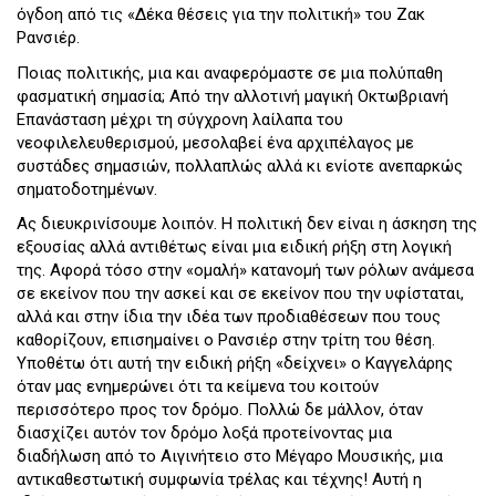
όγδοη από τις «Δέκα θέσεις για την πολιτική» του Ζακ
Ρανσιέρ.
Ποιας πολιτικής, μια και αναφερόμαστε σε μια πολύπαθη
φασματική σημασία; Από την αλλοτινή μαγική Οκτωβριανή
Επανάσταση μέχρι τη σύγχρονη λαίλαπα του
νεοφιλελευθερισμού, μεσολαβεί ένα αρχιπέλαγος με
συστάδες σημασιών, πολλαπλώς αλλά κι ενίοτε ανεπαρκώς
σηματοδοτημένων.
Ας διευκρινίσουμε λοιπόν. Η πολιτική δεν είναι η άσκηση της
εξουσίας αλλά αντιθέτως είναι μια ειδική ρήξη στη λογική
της. Aφορά τόσο στην «ομαλή» κατανομή των ρόλων ανάμεσα
σε εκείνον που την ασκεί και σε εκείνον που την υφίσταται,
αλλά και στην ίδια την ιδέα των προδιαθέσεων που τους
καθορίζουν, επισημαίνει ο Ρανσιέρ στην τρίτη του θέση.
Υποθέτω ότι αυτή την ειδική ρήξη «δείχνει» ο Καγγελάρης
όταν μας ενημερώνει ότι τα κείμενα του κοιτούν
περισσότερο προς τον δρόμο. Πολλώ δε μάλλον, όταν
διασχίζει αυτόν τον δρόμο λοξά προτείνοντας μια
διαδήλωση από το Αιγινήτειο στο Μέγαρο Μουσικής, μια
αντικαθεστωτική συμφωνία τρέλας και τέχνης! Αυτή η