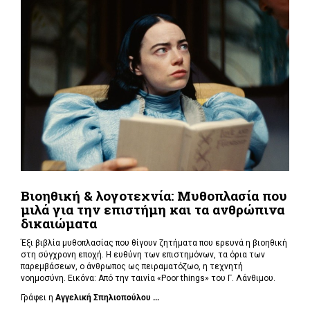
Βιοηθική & λογοτεχνία: Μυθοπλασία που
μιλά για την επιστήμη και τα ανθρώπινα
δικαιώματα
Έξι βιβλία μυθοπλασίας που θίγουν ζητήματα που ερευνά η βιοηθική
στη σύγχρονη εποχή. Η ευθύνη των επιστημόνων, τα όρια των
παρεμβάσεων, ο άνθρωπος ως πειραματόζωο, η τεχνητή
νοημοσύνη. Εικόνα: Από την ταινία «Poor things» του Γ. Λάνθιμου.
Γράφει η
Αγγελική Σπηλιοπούλου ...