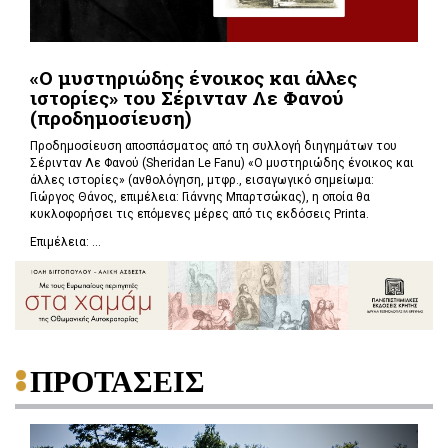
«Ο μυστηριώδης ένοικος και άλλες
ιστορίες» του Σέρινταν Λε Φανού
(προδημοσίευση)
Προδημοσίευση αποσπάσματος από τη συλλογή διηγημάτων του
Σέρινταν Λε Φανού (Sheridan Le Fanu) «Ο μυστηριώδης ένοικος και
άλλες ιστορίες» (ανθολόγηση, μτφρ., εισαγωγικό σημείωμα:
Γιώργος Θάνος, επιμέλεια: Γιάννης Μπαρτσώκας), η οποία θα
κυκλοφορήσει τις επόμενες μέρες από τις εκδόσεις Printa.
Επιμέλεια: ...
ΠΡΟΤΑΣΕΙΣ