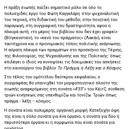
Η πράξη σιωπής παίζει σημαντικό ρόλο σε όλο το
πολυσχιδές έργο του Φώτη Καγγελάρη: στην ψυχαναλυτική
του τεχνική, στη διδακτική του μέθοδο, στην ποιητική του
παραγωγή, στη συγγραφική του δραστηριότητα, αφού η
πλευρά αυτή, «το μέρος του βιβλίου που δεν έχει γραφεί»
(Βίτγκενσταϊν), το «κενό του πράγματος» (Λακάν), είναι
ταυτόχρονα και ο προνομιακός τόπος πολιτικής ανάγνωσης.
Η αόρατη πλευρά των πραγμάτων στο προσκήνιο της Τέχνης,
της Φιλοσοφίας, της Ψυχανάλυσης και της Πολιτικής: όπως
επιλέγει ο ίδιος να συνοψίσει τις δοκιμιακές του ασκήσεις
στο καινούργιο του βιβλίο
Το Πράγμα, η Λέξη και ο Κόσμος
.
Στο τέλος του ομότιτλου δεύτερου κεφαλαίου, ο
συγγραφέας θα υπαινιχθεί τον μορφοποιητικό πλούτο της
σιωπής αναφερόμενος στη σονάτα «4’33’’» του Κέιτζ, σύνθεση
τριών κινήσεων, σας υπενθυμίζω και τονίζω: Τριών όπως
πράγμα - λέξη – κόσμος.
Η σονάτα είναι πολυμερής οργανική μορφή. Κατεξοχήν όψη
της είναι η σόλο σονάτα για ένα όργανο, η σονάτα για δύο ή
περισσότερα όργανα κι η συμφωνία που είναι σονάτα για
ορχήστρα.