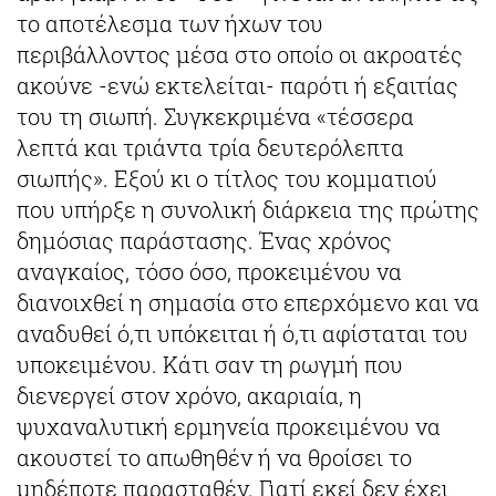
το αποτέλεσμα των ήχων του
περιβάλλοντος μέσα στο οποίο οι ακροατές
ακούνε -ενώ εκτελείται- παρότι ή εξαιτίας
του τη σιωπή. Συγκεκριμένα «τέσσερα
λεπτά και τριάντα τρία δευτερόλεπτα
σιωπής». Εξού κι ο τίτλος του κομματιού
που υπήρξε η συνολική διάρκεια της πρώτης
δημόσιας παράστασης. Ένας χρόνος
αναγκαίος, τόσο όσο, προκειμένου να
διανοιχθεί η σημασία στο επερχόμενο και να
αναδυθεί ό,τι υπόκειται ή ό,τι αφίσταται του
υποκειμένου. Κάτι σαν τη ρωγμή που
διενεργεί στον χρόνο, ακαριαία, η
ψυχαναλυτική ερμηνεία προκειμένου να
ακουστεί το απωθηθέν ή να θροίσει το
μηδέποτε παρασταθέν. Γιατί εκεί δεν έχει