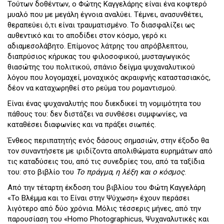
Τούτων δοθέντων, ο Φώτης Καγγελάρης είναι ένα κοφτερό
μυαλό που με μεγάλη έγνοια αναλύει. Τέμνει, ανασυνθέτει,
θεραπεύει ό,τι είναι τραυματισμένο. Το διασφαλίζει ως
αυθεντικό και το αποδίδει στον κόσμο, γερό κι
αδιαμεσολάβητο. Επίμονος λάτρης του απρόβλεπτου,
διαπρύσιος κήρυκας του φιλοσοφικού, μυσταγωγικός
θιασώτης του πολιτικού, σπάνιο δείγμα ψυχαναλυτικού
λόγου που λογομαχεί, μοναχικός ακραιφνής καταστασιακός,
δέον να καταχωρηθεί στο ρεύμα του ρομαντισμού.
Είναι ένας ψυχαναλυτής που διεκδικεί τη νομιμότητα του
πάθους του: δεν διστάζει να συνθέσει συμφωνίες, να
καταθέσει διαφωνίες και να πράξει σιωπές.
Ένθεος περιπατητής ενός δάσους σημασιών, στην έξοδο θα
τον συναντήσετε με ιριδίζοντα απολιθώματα ευρημάτων από
τις καταδύσεις του, από τις συνεδρίες του, από τα ταξίδια
του: στο βιβλίο του
Το π
ράγμα, η
λ
έξη και
ο κ
όσμο
ς
.
Από την τέταρτη έκδοση του βιβλίου του Φώτη Καγγελάρη
«Το Βλέμμα και το Είναι στην Ψύχωση» έχουν περάσει
λιγότερο από δύο χρόνια. Μόλις τέσσερις μήνες, από την
παρουσίαση του «Homo Photographicus, Ψυχαναλυτικές και