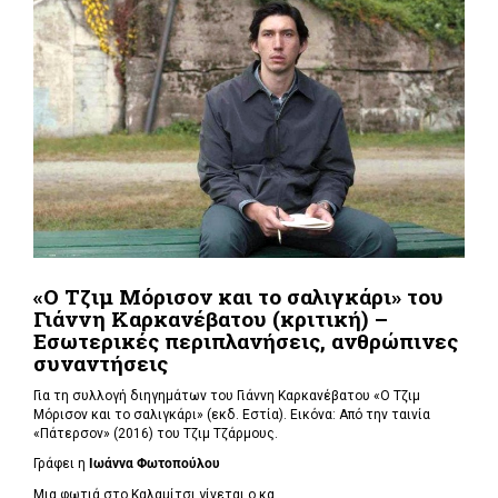
«Ο Τζιμ Μόρισον και το σαλιγκάρι» του
Γιάννη Καρκανέβατου (κριτική) –
Εσωτερικές περιπλανήσεις, ανθρώπινες
συναντήσεις
Για τη συλλογή διηγημάτων του Γιάννη Καρκανέβατου «Ο Τζιμ
Μόρισον και το σαλιγκάρι» (εκδ. Εστία). Εικόνα: Από την ταινία
«Πάτερσον» (2016) του Τζιμ Τζάρμους.
Γράφει η
Ιωάννα Φωτοπούλου
Μια φωτιά στο Καλαμίτσι γίνεται ο κα...