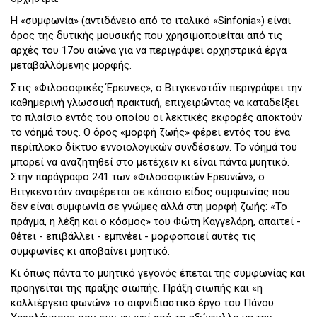
H «συμφωνία» (αντιδάνειο από το ιταλικό «Sinfonia») είναι
όρος της δυτικής μουσικής που χρησιμοποιείται από τις
αρχές του 17ου αιώνα για να περιγράψει ορχηστρικά έργα
μεταβαλλόμενης μορφής.
Στις «Φιλοσοφικές Έρευνες», ο Βιτγκενστάϊν περιγράφει την
καθημερινή γλωσσική πρακτική, επιχειρώντας να καταδείξει
το πλαίσιο εντός του οποίου οι λεκτικές εκφορές αποκτούν
το νόημά τους. Ο όρος «μορφή ζωής» φέρει εντός του ένα
περίπλοκο δίκτυο εννοιολογικών συνδέσεων. Το νόημά του
μπορεί να αναζητηθεί στο μετέχειν κι είναι πάντα μυητικό.
Στην παράγραφο 241 των «Φιλοσοφικών Ερευνών», ο
Βιτγκενστάϊν αναφέρεται σε κάποιο είδος συμφωνίας που
δεν είναι συμφωνία σε γνώμες αλλά στη μορφή ζωής: «Το
πράγμα, η λέξη και ο κόσμος» του Φώτη Καγγελάρη, απαιτεί -
θέτει - επιβάλλει - εμπνέει - μορφοποιεί αυτές τις
συμφωνίες κι αποβαίνει μυητικό.
Κι όπως πάντα το μυητικό γεγονός έπεται της συμφωνίας και
προηγείται της πράξης σιωπής. Πράξη σιωπής και «η
καλλιέργεια φωνών» το αιφνιδιαστικό έργο του Πάνου