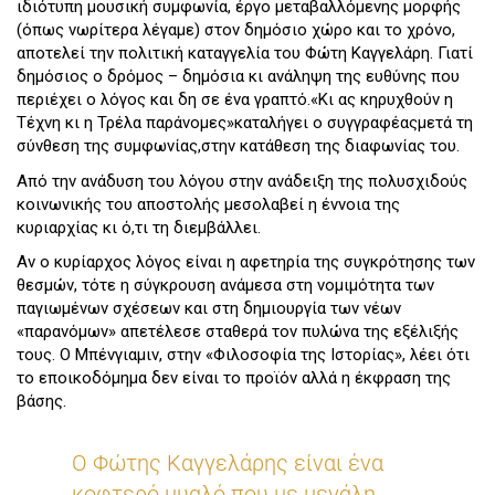
ιδιότυπη μουσική συμφωνία, έργο μεταβαλλόμενης μορφής
(όπως νωρίτερα λέγαμε) στον δημόσιο χώρο και το χρόνο,
αποτελεί την πολιτική καταγγελία του Φώτη Καγγελάρη. Γιατί
δημόσιος ο δρόμος – δημόσια κι ανάληψη της ευθύνης που
περιέχει ο λόγος και δη σε ένα γραπτό.«Κι ας κηρυχθούν η
Τέχνη κι η Τρέλα παράνομες»καταλήγει ο συγγραφέαςμετά τη
σύνθεση της συμφωνίας,στην κατάθεση της διαφωνίας του.
Από την ανάδυση του λόγου στην ανάδειξη της πολυσχιδούς
κοινωνικής του αποστολής μεσολαβεί η έννοια της
κυριαρχίας κι ό,τι τη διεμβάλλει.
Αν ο κυρίαρχος λόγος είναι η αφετηρία της συγκρότησης των
θεσμών, τότε η σύγκρουση ανάμεσα στη νομιμότητα των
παγιωμένων σχέσεων και στη δημιουργία των νέων
«παρανόμων» απετέλεσε σταθερά τον πυλώνα της εξέλιξής
τους. O Μπένγιαμιν, στην «Φιλοσοφία της Ιστορίας», λέει ότι
το εποικοδόμημα δεν είναι το προϊόν αλλά η έκφραση της
βάσης.
Ο Φώτης Καγγελάρης είναι ένα
κοφτερό μυαλό που με μεγάλη