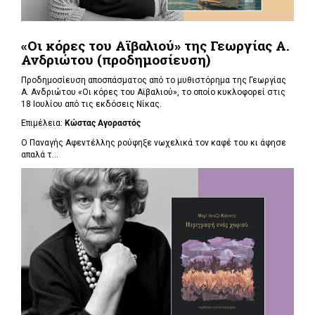
«Οι κόρες του Αϊβαλιού» της Γεωργίας Α.
Ανδριώτου (προδημοσίευση)
Προδημοσίευση αποσπάσματος από το μυθιστόρημα της Γεωργίας
Α. Ανδριώτου «Οι κόρες του Αϊβαλιού», το οποίο κυκλοφορεί στις
18 Ιουλίου από τις εκδόσεις Νίκας.
Επιμέλεια:
Κώστας Αγοραστός
Ο Παναγής Αφεντέλλης ρούφηξε νωχελικά τον καφέ του κι άφησε
απαλά τ...