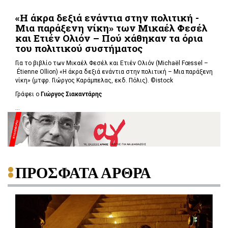
«Η άκρα δεξιά ενάντια στην πολιτική -
Μια παράξενη νίκη» των Μικαέλ Φεσέλ
και Ετιέν Ολιόν – Πού χάθηκαν τα όρια
του πολιτικού συστήματος
Για το βιβλίο των Μικαέλ Φεσέλ και Ετιέν Ολιόν (Michaël Fœssel –
Étienne Ollion) «Η άκρα δεξιά ενάντια στην πολιτική – Μια παράξενη
νίκη» (μτφρ. Γιώργος Καράμπελας, εκδ. Πόλις). ©istock
Γράφει ο
Γιώργος Σιακαντάρης
...
ΠΡΟΣΦΑΤΑ ΑΡΘΡΑ