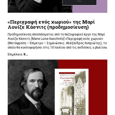
«Περιγραφή ενός χωριού» της Μαρί
Λουίζε Κάσνιτς (προδημοσίευση)
Προδημοσίευση αποσπάσματος από το πεζογραφικό έργο της Μαρί
Λουίζε Κάσνιτς [Marie Luise Kaschnitz] «Περιγραφή ενός χωριού»
(Μετάφραση – Επίμετρο – Σημειώσεις: Αλέξανδρος Κυπριώτης), το
οποίο θα κυκλοφορήσει στις 10 Ιουλίου από τις εκδόσεις
η βαλίτσα
.
Επιμέλεια:
Κ...