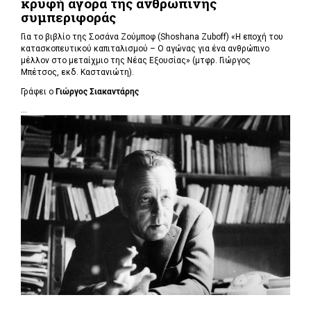
κρυφή αγορά της ανθρώπινης
συμπεριφοράς
Για το βιβλίο της Σοσάνα Ζούμποφ (Shoshana Zuboff) «Η εποχή του
κατασκοπευτικού καπιταλισμού – Ο αγώνας για ένα ανθρώπινο
μέλλον στο μεταίχμιο της Νέας Εξουσίας» (μτφρ. Γιώργος
Μπέτσος, εκδ. Καστανιώτη).
Γράφει ο
Γιώργος Σιακαντάρης
...