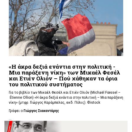
«Η άκρα δεξιά ενάντια στην πολιτική -
Μια παράξενη νίκη» των Μικαέλ Φεσέλ
και Ετιέν Ολιόν – Πού χάθηκαν τα όρια
του πολιτικού συστήματος
Για το βιβλίο των Μικαέλ Φεσέλ και Ετιέν Ολιόν (Michaël Fœssel –
Étienne Ollion) «Η άκρα δεξιά ενάντια στην πολιτική – Μια παράξενη
νίκη» (μτφρ. Γιώργος Καράμπελας, εκδ. Πόλις). ©istock
Γράφει ο
Γιώργος Σιακαντάρης
...