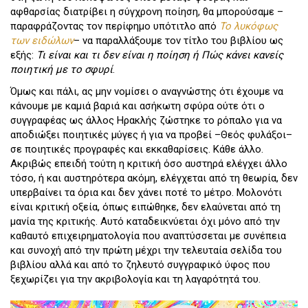
αφθαρσίας διατρίβει η σύγχρονη ποίηση, θα μπορούσαμε –
παραφράζοντας τον περίφημο υπότιτλο από
Το λυκόφως
των ειδώλων
– να παραλλάξουμε τον τίτλο του βιβλίου ως
εξής:
Τι είναι και τι δεν είναι η ποίηση ή Πώς κάνει κανείς
ποιητική με το σφυρί
.
Όμως και πάλι, ας μην νομίσει ο αναγνώστης ότι έχουμε να
κάνουμε με καμιά βαριά και ασήκωτη σφύρα ούτε ότι ο
συγγραφέας ως άλλος Ηρακλής ζώστηκε το ρόπαλο για να
αποδιώξει ποιητικές μύγες ή για να προβεί –Θεός φυλάξοι–
σε ποιητικές προγραφές και εκκαθαρίσεις. Κάθε άλλο.
Ακριβώς επειδή τούτη η κριτική όσο αυστηρά ελέγχει άλλο
τόσο, ή και αυστηρότερα ακόμη, ελέγχεται από τη θεωρία, δεν
υπερβαίνει τα όρια και δεν χάνει ποτέ το μέτρο. Μολονότι
είναι κριτική οξεία, όπως ειπώθηκε, δεν ελαύνεται από τη
μανία της κριτικής. Αυτό καταδεικνύεται όχι μόνο από την
καθαυτό επιχειρηματολογία που αναπτύσσεται με συνέπεια
και συνοχή από την πρώτη μέχρι την τελευταία σελίδα του
βιβλίου αλλά και από το ζηλευτό συγγραφικό ύφος που
ξεχωρίζει για την ακριβολογία και τη λαγαρότητά του.