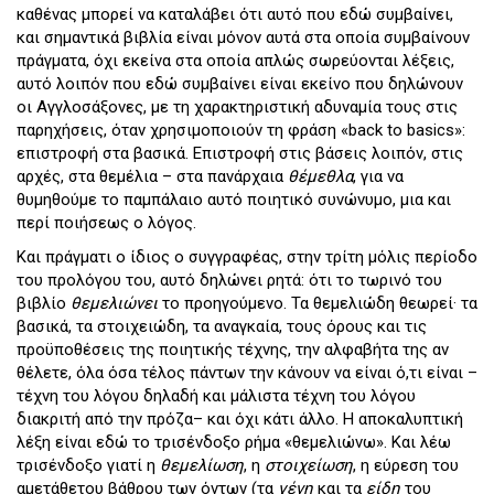
καθένας μπορεί να καταλάβει ότι αυτό που εδώ συμβαίνει,
και σημαντικά βιβλία είναι μόνον αυτά στα οποία συμβαίνουν
πράγματα, όχι εκείνα στα οποία απλώς σωρεύονται λέξεις,
αυτό λοιπόν που εδώ συμβαίνει είναι εκείνο που δηλώνουν
οι Αγγλοσάξονες, με τη χαρακτηριστική αδυναμία τους στις
παρηχήσεις, όταν χρησιμοποιούν τη φράση «back to basics»:
επιστροφή στα βασικά. Επιστροφή στις βάσεις λοιπόν, στις
αρχές, στα θεμέλια – στα πανάρχαια
θέμεθλα
, για να
θυμηθούμε το παμπάλαιο αυτό ποιητικό συνώνυμο, μια και
περί ποιήσεως ο λόγος.
Και πράγματι ο ίδιος ο συγγραφέας, στην τρίτη μόλις περίοδο
του προλόγου του, αυτό δηλώνει ρητά: ότι το τωρινό του
βιβλίο
θεμελιώνει
το προηγούμενο. Τα θεμελιώδη θεωρεί· τα
βασικά, τα στοιχειώδη, τα αναγκαία, τους όρους και τις
προϋποθέσεις της ποιητικής τέχνης, την αλφαβήτα της αν
θέλετε, όλα όσα τέλος πάντων την κάνουν να είναι ό,τι είναι –
τέχνη του λόγου δηλαδή και μάλιστα τέχνη του λόγου
διακριτή από την πρόζα– και όχι κάτι άλλο. Η αποκαλυπτική
λέξη είναι εδώ το τρισένδοξο ρήμα «θεμελιώνω». Και λέω
τρισένδοξο γιατί η
θεμελίωση
, η
στοιχείωση
, η εύρεση του
αμετάθετου βάθρου των όντων (τα
γένη
και τα
είδη
του