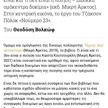
ομόκεντρα δοκίμια» (εκδ. Μικρή Άρκτος).
Στην κεντρική εικόνα, το έργο του Τζάκσον
Πόλοκ «Νούμερο 23».
Του
Θεοδόση Βολκώφ
Όμαιμο και ομόγλωσσο της δικαίως πολύκροτης
Τέχνης που
αυτοκτονεί
(Μικρή Άρκτος, 2019), το βιβλίο
Τι είναι και τι
δεν είναι η ποίηση
του Κώστα Κουτσουρέλη (Μικρή Άρκτος,
2021) είναι ουσιαστικά και ομόθεμό της, αφού αντικείμενο
των δώδεκα δοκιμίων που απαρτίζουν τον νεοεκδοθέντα
τόμο είναι η κατάσταση της ποίησης κατά την τρέχουσα
ιστορική συγκυρία.
Είναι δε τέτοια η οργανική συνάφεια των δύο βιβλίων που
καθίσταται σχεδόν αδύνατον να μιλήσει κανείς για το ένα
χωρίς να αναφερθεί, έστω και επί τροχάδην, στο άλλο. Δεν θα
υπερβάλλαμε ίσως, αν θεωρούσαμε αμφότερες τις
συναγωγές δοκιμίων ως έργο ενιαίο, μια εντυπωσιακή στη