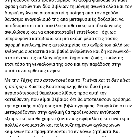
φράση αυτών των δύο βιβλίων τη μόνιμη αγωνία αλλά και τον
διαρκή αγώνα να αποσπαστεί η ποίηση από τον σχεδόν
θανάσιμο εναγκαλισμό της από μεταφυσικές δοξασίες, να
αποδεσμευτεί από ποικίλες αισθητικές και ιδεολογικές
αγκυλώσεις και να αποκατασταθεί επιτέλους –όχι ως
υπερουράνια καταβασία και μια ακόμη μέσα στις τόσες
αφορμή πεπλανημένης αυτολατρείας του ανθρώπου αλλά ως
ενέργημα ουσιαστικά και βαθιά ανθρώπινο και δη κοινωνικό–
στο κέντρο της συλλογικής και δημόσιας ζωής, τιμώντας
έτσι τόσο τη γενεαλογία της όσο και την παράδοση στην
οποία ανυπερθέτως ανήκει.
Με την
Τέχνη που αυτοκτονεί
και το
Τι είναι και τι δεν είναι
η ποίηση
ο Κώστας Κουτσουρέλης θέτει δύο (ή και
περισσότερους) θεμέλιους λίθους προς αυτή την
κατεύθυνση, που είμαι βέβαιος ότι θα αποτελέσουν ορόσημα
της σχετικής συζήτησης και βιβλιογραφίας. Θεωρώ δε ότι αν
μεταφράζονταν στην αγγλική θα προξενούσαν εντύπωση
εξαιρετική και θα χαιρετίζονταν ως εφάμιλλα ή και ανώτερα
πολλών ονομαστών και πολυσυζητημένων αγγλόφωνων
κειμένων που πραγματεύονται τα εν λόγω ζητήματα. Και