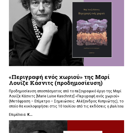
«Περιγραφή ενός χωριού» της Μαρί
Λουίζε Κάσνιτς (προδημοσίευση)
Προδημοσίευση αποσπάσματος από το πεζογραφικό έργο της Μαρί
Λουίζε Κάσνιτς [Marie Luise Kaschnitz] «Περιγραφή ενός χωριού»
(Μετάφραση – Επίμετρο – Σημειώσεις: Αλέξανδρος Κυπριώτης), το
οποίο θα κυκλοφορήσει στις 10 Ιουλίου από τις εκδόσεις
η βαλίτσα
.
Επιμέλεια:
Κ...