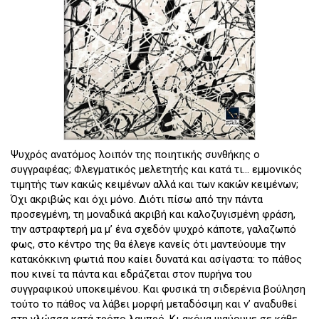
Ψυχρός ανατόμος λοιπόν της ποιητικής συνθήκης ο
συγγραφέας; Φλεγματικός μελετητής και κατά τι… εμμονικός
τιμητής των κακώς κειμένων αλλά και των κακών κειμένων;
Όχι ακριβώς και όχι μόνο. Διότι πίσω από την πάντα
προσεγμένη, τη μοναδικά ακριβή και καλοζυγισμένη φράση,
την αστραφτερή μα μ’ ένα σχεδόν ψυχρό κάποτε, γαλαζωπό
φως, στο κέντρο της θα έλεγε κανείς ότι μαντεύουμε την
κατακόκκινη φωτιά που καίει δυνατά και ασίγαστα: το πάθος
που κινεί τα πάντα και εδράζεται στον πυρήνα του
συγγραφικού υποκειμένου. Και φυσικά τη σιδερένια βούληση
τούτο το πάθος να λάβει μορφή μεταδόσιμη και ν’ αναδυθεί
στη γλώσσα κατά τρόπο λαμπρό. Κι ακόμα ψαύουμε σε κάθε