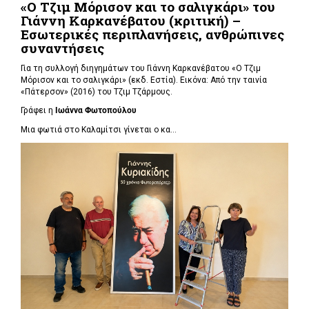
«Ο Τζιμ Μόρισον και το σαλιγκάρι» του
Γιάννη Καρκανέβατου (κριτική) –
Εσωτερικές περιπλανήσεις, ανθρώπινες
συναντήσεις
Για τη συλλογή διηγημάτων του Γιάννη Καρκανέβατου «Ο Τζιμ
Μόρισον και το σαλιγκάρι» (εκδ. Εστία). Εικόνα: Από την ταινία
«Πάτερσον» (2016) του Τζιμ Τζάρμους.
Γράφει η
Ιωάννα Φωτοπούλου
Μια φωτιά στο Καλαμίτσι γίνεται ο κα...