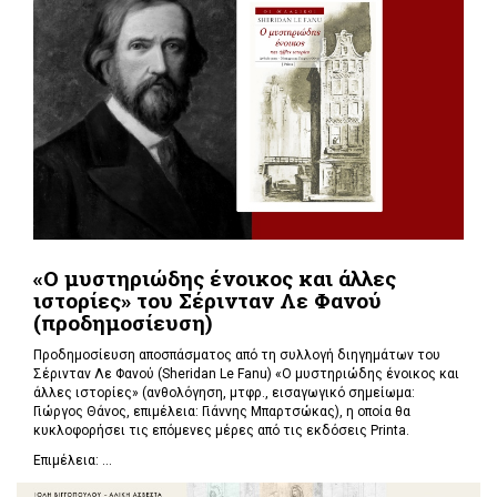
«Ο μυστηριώδης ένοικος και άλλες
ιστορίες» του Σέρινταν Λε Φανού
(προδημοσίευση)
Προδημοσίευση αποσπάσματος από τη συλλογή διηγημάτων του
Σέρινταν Λε Φανού (Sheridan Le Fanu) «Ο μυστηριώδης ένοικος και
άλλες ιστορίες» (ανθολόγηση, μτφρ., εισαγωγικό σημείωμα:
Γιώργος Θάνος, επιμέλεια: Γιάννης Μπαρτσώκας), η οποία θα
κυκλοφορήσει τις επόμενες μέρες από τις εκδόσεις Printa.
Επιμέλεια: ...