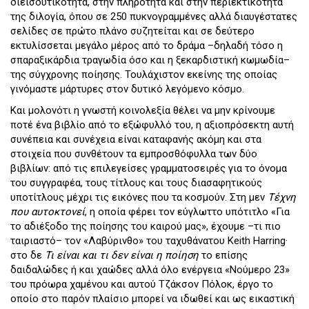
διεισδυτικότητα, στην πληρότητα και στην περιεκτικότητά
της διλογία, όπου σε 250 πυκνογραμμένες αλλά διαυγέστατες
σελίδες σε πρώτο πλάνο συζητείται και σε δεύτερο
εκτυλίσσεται μεγάλο μέρος από το δράμα –δηλαδή τόσο η
σπαραξικάρδια τραγωδία όσο και η ξεκαρδιστική κωμωδία–
της σύγχρονης ποίησης. Τουλάχιστον εκείνης της οποίας
γινόμαστε μάρτυρες στον δυτικό λεγόμενο κόσμο.
Και μολονότι η γνωστή κοινολεξία θέλει να μην κρίνουμε
ποτέ ένα βιβλίο από το εξώφυλλό του, η αξιοπρόσεκτη αυτή
συνέπεια και συνέχεια είναι καταφανής ακόμη και στα
στοιχεία που συνθέτουν τα εμπροσθόφυλλα των δύο
βιβλίων: από τις επιλεγείσες γραμματοσειρές για το όνομα
του συγγραφέα, τους τίτλους και τους διασαφητικούς
υποτίτλους μέχρι τις εικόνες που τα κοσμούν. Στη μεν
Τέχνη
που αυτοκτονεί
, η οποία φέρει τον εύγλωττο υπότιτλο «Για
το αδιέξοδο της ποίησης του καιρού μας», έχουμε –τι πιο
ταιριαστό– τον «Λαβύρινθο» του ταχυθάνατου Keith Harring·
στο δε
Τι είναι και τι δεν είναι η ποίηση
το επίσης
δαιδαλώδες ή και χαώδες αλλά όλο ενέργεια «Νούμερο 23»
του πρόωρα χαμένου και αυτού Tζάκσον Πόλοκ, έργο το
οποίο στο παρόν πλαίσιο μπορεί να ιδωθεί και ως εικαστική