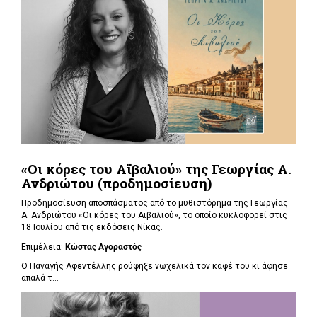
«Οι κόρες του Αϊβαλιού» της Γεωργίας Α.
Ανδριώτου (προδημοσίευση)
Προδημοσίευση αποσπάσματος από το μυθιστόρημα της Γεωργίας
Α. Ανδριώτου «Οι κόρες του Αϊβαλιού», το οποίο κυκλοφορεί στις
18 Ιουλίου από τις εκδόσεις Νίκας.
Επιμέλεια:
Κώστας Αγοραστός
Ο Παναγής Αφεντέλλης ρούφηξε νωχελικά τον καφέ του κι άφησε
απαλά τ...