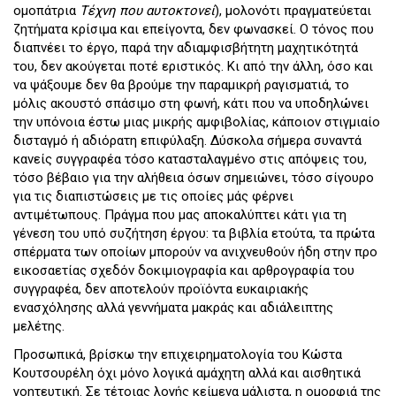
ομοπάτρια
Τέχνη που αυτοκτονεί
), μολονότι πραγματεύεται
ζητήματα κρίσιμα και επείγοντα, δεν φωνασκεί. Ο τόνος που
διαπνέει το έργο, παρά την αδιαμφισβήτητη μαχητικότητά
του, δεν ακούγεται ποτέ εριστικός. Κι από την άλλη, όσο και
να ψάξουμε δεν θα βρούμε την παραμικρή ραγισματιά, το
μόλις ακουστό σπάσιμο στη φωνή, κάτι που να υποδηλώνει
την υπόνοια έστω μιας μικρής αμφιβολίας, κάποιον στιγμιαίο
δισταγμό ή αδιόρατη επιφύλαξη. Δύσκολα σήμερα συναντά
κανείς συγγραφέα τόσο κατασταλαγμένο στις απόψεις του,
τόσο βέβαιο για την αλήθεια όσων σημειώνει, τόσο σίγουρο
για τις διαπιστώσεις με τις οποίες μάς φέρνει
αντιμέτωπους. Πράγμα που μας αποκαλύπτει κάτι για τη
γένεση του υπό συζήτηση έργου: τα βιβλία ετούτα, τα πρώτα
σπέρματα των οποίων μπορούν να ανιχνευθούν ήδη στην προ
εικοσαετίας σχεδόν δοκιμιογραφία και αρθρογραφία του
συγγραφέα, δεν αποτελούν προϊόντα ευκαιριακής
ενασχόλησης αλλά γεννήματα μακράς και αδιάλειπτης
μελέτης.
Προσωπικά, βρίσκω την επιχειρηματολογία του Κώστα
Κουτσουρέλη όχι μόνο λογικά αμάχητη αλλά και αισθητικά
γοητευτική. Σε τέτοιας λογής κείμενα μάλιστα, η ομορφιά της