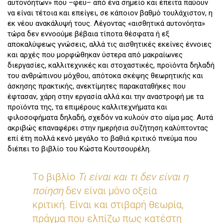
αυτονόητων» που –φευ– από ένα σημείο και έπειτα παύουν
να είναι τέτοια και επείγει, σε κάποιον βαθμό τουλάχιστον, η
εκ νέου ανακάλυψή τους. Λέγοντας «αισθητικά αυτονόητα»
τώρα δεν εννοούμε βέβαια τίποτα θέσφατα ή εξ
αποκαλύψεως γνώσεις, αλλά τις αισθητικές εκείνες έννοιες
και αρχές που μορφώθηκαν ύστερα από μακραίωνες
διεργασίες, καλλιτεχνικές και στοχαστικές, προϊόντα δηλαδή
του ανθρώπινου μόχθου, απότοκα σκέψης θεωρητικής και
άσκησης πρακτικής, ανεκτίμητες παρακαταθήκες που
έφτασαν, χάρη στην εργασία αλλά και την αναστροφή με τα
προϊόντα της, τα επιμέρους καλλιτεχνήματα και
φιλοσοφήματα δηλαδή, σχεδόν να κυλούν στο αίμα μας. Αυτά
ακριβώς επαναφέρει στην ημερήσια συζήτηση καλύπτοντας
επί έτη πολλά κενό μεγάλο το βαθιά κριτικό πνεύμα που
διέπει το βιβλίο του Κώστα Κουτσουρέλη.
Tο βιβλίο
Τι είναι και τι δεν είναι η
ποίηση
δεν είναι μόνο οξεία
κριτική. Είναι και στιβαρή θεωρία,
πράγμα που ελπίζω πως κατέστη