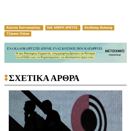
Κώστας Κουτσουρέλης
Εκδ. ΜΙΚΡΗ ΑΡΚΤΟΣ
Θεοδόσης Βολκώφ
Τζάκσον Πόλοκ
ΣΧΕΤΙΚΑ ΑΡΘΡΑ