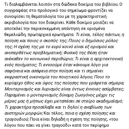
Τι διαλαμβάνεται λοιπόν στα δώδεκα δοκίμια του βιβλίου; Ο
συγγραφέας στο προλογικό του σημείωμα φροντίζει να
συνοψίσει τη θεματολογία του με τη χαρακτηριστική
ακριβολογία που τον διακρίνει. Κάθε δοκίμιο μοιάζει να
αποτελεί την περιεσκεμμένη απάντηση σε ορισμένα
θεμελιώδη, πρωταρχικά ερωτήματα:
Τι είναι, τέλος πάντων, η
ποίηση και ποιος ο σκοπός της; Ποιος ο δημόσιος ρόλος
της; Η σχέση της με το ευρύ κοινό είναι εξ ορισμού και
ανυπερθέτως προβληματική; Φυσική της θέση ήταν
ανέκαθεν το κοινωνικό περιθώριο; Τι είναι η αρχιτεκτονική
ενός ποιήματος; Τι εννοούμε όταν κάνουμε λόγο για
σαφήνεια και ασάφεια στην ποίηση και τι σημαίνει
εκφραστική οικονομία του ποιητικού λόγου; Ποιο το
κυρίαρχο ήθος και ύφος της ποίησης που γράφεται σήμερα;
Μοντερνισμός και λυρισμός είναι όντως έννοιες ασύμβατες;
Παραμένει ο μοντερνισμός δύναμη ζωογόνος μέχρι τις
μέρες μας ή μήπως έχει μεταπέσει σε στείρο ακαδημαϊσμό;
Τι χαρακτήρα προσέλαβε και τι δηλοί η αναβίωση των
αυστηρών μορφών;
Και τέλος,
ποια η σχέση ποίησης και
τραγουδιού;
Ποια είναι δηλαδή η σχέση της ποίησης, «του
λόγου που πάει να γίνει τραγούδι» κατά τον περίφημο