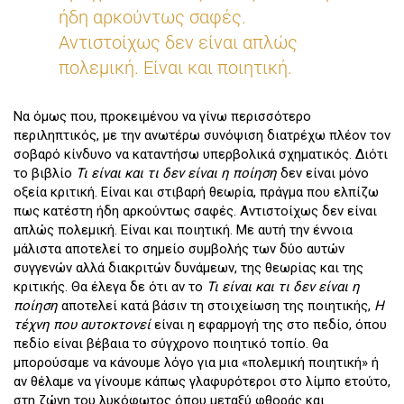
ήδη αρκούντως σαφές.
Αντιστοίχως δεν είναι απλώς
πολεμική. Είναι και ποιητική.
Να όμως που, προκειμένου να γίνω περισσότερο
περιληπτικός, με την ανωτέρω συνόψιση διατρέχω πλέον τον
σοβαρό κίνδυνο να καταντήσω υπερβολικά σχηματικός. Διότι
το βιβλίο
Τι είναι και τι δεν είναι η ποίηση
δεν είναι μόνο
οξεία κριτική. Είναι και στιβαρή θεωρία, πράγμα που ελπίζω
πως κατέστη ήδη αρκούντως σαφές. Αντιστοίχως δεν είναι
απλώς πολεμική. Είναι και ποιητική. Με αυτή την έννοια
μάλιστα αποτελεί το σημείο συμβολής των δύο αυτών
συγγενών αλλά διακριτών δυνάμεων, της θεωρίας και της
κριτικής. Θα έλεγα δε ότι αν το
Τι είναι και τι δεν είναι η
ποίηση
αποτελεί κατά βάσιν τη στοιχείωση της ποιητικής,
Η
τέχνη που αυτοκτονεί
είναι η εφαρμογή της στο πεδίο, όπου
πεδίο είναι βέβαια το σύγχρονο ποιητικό τοπίο. Θα
μπορούσαμε να κάνουμε λόγο για μια «πολεμική ποιητική» ή
αν θέλαμε να γίνουμε κάπως γλαφυρότεροι στο λίμπο ετούτο,
στη ζώνη του λυκόφωτος όπου μεταξύ φθοράς και