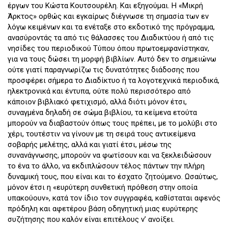
έργων του Κώστα Κουτσουρέλη. Και εξηγούμαι. Η «Μικρή
Άρκτος» ορθώς και εγκαίρως διέγνωσε τη σημασία των εν
λόγω κειμένων και τα ενέταξε στο εκδοτικό της πρόγραμμα,
ανασύροντάς τα από τις θάλασσες του Διαδικτύου ή από τις
νησίδες του περιοδικού Τύπου όπου πρωτοεμφανίστηκαν,
για να τους δώσει τη μορφή βιβλίων. Αυτό δεν το σημειώνω
ούτε γιατί παραγνωρίζω τις δυνατότητες διάδοσης που
προσφέρει σήμερα το Διαδίκτυο ή τα λογοτεχνικά περιοδικά,
ηλεκτρονικά και έντυπα, ούτε πολύ περισσότερο από
κάποιον βιβλιακό φετιχισμό, αλλά διότι μόνον έτσι,
συναγμένα δηλαδή σε σώμα βιβλίου, τα κείμενα ετούτα
μπορούν να διαβαστούν όπως τους πρέπει, με το μολύβι στο
χέρι, τουτέστιν να γίνουν με τη σειρά τους αντικείμενα
σοβαρής μελέτης, αλλά και γιατί έτσι, μέσω της
συνανάγνωσης, μπορούν να φωτίσουν και να ξεκλειδώσουν
το ένα το άλλο, να εκδιπλώσουν τέλος πάντων την πλήρη
δυναμική τους, που είναι και το έσχατο ζητούμενο. Ωσαύτως,
μόνον έτσι η «ευρύτερη συνθετική πρόθεση στην οποία
υπακούουν», κατά τον ίδιο τον συγγραφέα, καθίσταται αφενός
πρόδηλη και αφετέρου βάση οδηγητική μιας ευρύτερης
συζήτησης που καλόν είναι επιτέλους ν’ ανοίξει.