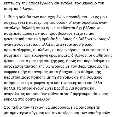
έκπτωση, την αποστέγνωση και εντέλει τον μαρασμό του
ποιητικού λόγου.
Η ίδια η σελίδα των περιεχομένων παραπέμπει –κι ας μου
συγχωρεθεί η κατάχρηση του όρου– σ’ έναν σύλλαβο, έναν
κατάλογο δηλαδή όπου όμως εκτίθενται όχι βέβαια «οι
ποιητικές αιρέσεις» που προσβάλλουν τάχατες μια
φανταστική ποιητική ορθοδοξία, όπως θα βιάζονταν ίσως ν’
αναγνώσουν μερικοί, αλλά οι ανωτέρω αισθητικές
προκαταλήψεις, οι πλάνες, οι παρανοήσεις, οι αυταπάτες, τα
ποιητικά ή ποιητικοφανή αμαρτήματα, δηλονότι οι αισθητικής
φύσεως αστοχίες της εποχής μας, όπως επί παραδείγματι η
αστόχαστη ταύτιση της υψηγορίας με τον βερμπαλισμό, της
εκφραστικής οικονομίας με το βραχύσωμο ποίημα, της
περιστασιακής ποίησης με τη στιχοπλοκή, της σοβαρής
ποίησης με τη στρυφνότητα και τον ερμητισμό και άλλα
πολλά, τα οποία έχουν γίνει βαρίδια για ποιητές και
αναγνώστες και που δεν φαίνεται να τ’ αφήνουμε πίσω μας
εύκολα στο ορατό μέλλον.
Στο πεδίο των τεχνών, θα μπορούσαμε να ορίσουμε τη
μεταμοντέρνα σύγχυση ως την κατάρρευση των «αισθητικών