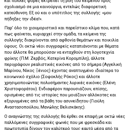
και πολλές φορές εκτρέπει τη ροή του κειμένου προς
σχολιασμό σε μια καινούργια, εντελώς διαφορετική
κατεύθυνση. Εξ ού και ο υπότιτλος της συλλογής: «μου
πήδηξες την ιδέα!».
Παρ’ όλο το χιουμοριστικό και παρεΐστικο κλίμα που, κατά
πως φαίνεται, κυριαρχεί στην ομάδα, τα κείμενα της
συλλογής διακρίνονται από αφθονία θεμάτων και ποικιλία
ύφους. Οι οκτώ νέοι συγγραφείς καταπιάνονται με θέματα
που άλλοτε θα μπορούσαν να ενταχθούν στη λογοτεχνία
φρίκης (Π.Μ. Ζερβός, Κατερίνα Κορομπίλη), άλλοτε
περιγράφουν ρεαλιστικές εικόνες από το σήμερα (Αγγελική
Μαρίνου, Νίκος Ξένιος) έχοντας αναπτυγμένο ιδιαίτερα το
κοινωνικό σχόλιο (Σοφοκλής Ρόκος) και άλλοτε
χρησιμοποιώντας πολυσήμαντες λυρικές εικόνες (Ελένη
Χριστοφοράτου). Ενδιαφέρον παρουσιάζουν, επίσης,
ορισμένες από τις ιστορίες που μοιάζουν αλλόκοτες και
εξορυγμένες από τα βάθη του ασυνείδητου (Γιούλη
Αναστασοπούλου, Μανώλης Βελισκάκης).
Ο αναγνώστης της συλλογής θα έρθει σε επαφή με οκτώ νέες
παλλόμενες συγγραφικές φωνές που με φρεσκάδα και
πρωτοτυπία δίνουν τον καλύτερό τους εαυτό μέσα από τα