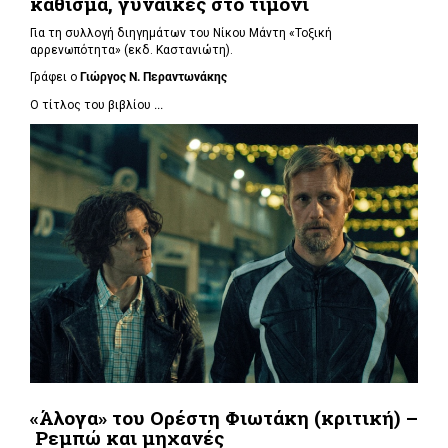
κάθισμα, γυναίκες στο τιμόνι
Για τη συλλογή διηγημάτων του Νίκου Μάντη «Τοξική
αρρενωπότητα» (εκδ. Καστανιώτη).
Γράφει ο
Γιώργος Ν. Περαντωνάκης
Ο τίτλος του βιβλίου
...
«Άλογα» του Ορέστη Φιωτάκη (κριτική) –
Ρεμπώ και μηχανές