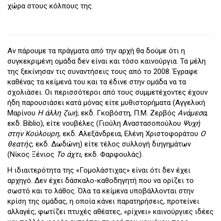
χώρα στους κόλπους της.
Αν πάρουμε τα πράγματα από την αρχή θα δούμε ότι η
συγκεκριμένη ομάδα δεν είναι και τόσο καινούργια. Τα μέλη
της ξεκίνησαν τις συναντήσεις τους από το 2008. Έγραφε
καθένας τα κείμενά του και τα έδινε στην ομάδα να τα
σχολιάσει. Οι περισσότεροι από τους συμμετέχοντες έχουν
ήδη παρουσιάσει κατά μόνας είτε μυθιστορήματα (Αγγελική
Μαρίνου
Η άλλη ζωή
, εκδ. Γκοβόστη, Π.Μ. Ζερβός
Ανάμεσα
,
εκδ. Biblio), είτε νουβέλες (Γιούλη Αναστασοπούλου
Ψυχή
στην Κούλουρη
, εκδ. Αλεξάνδρεια, Ελένη Χριστοφοράτου
Ο
θεατής
, εκδ. Δωδώνη) είτε τέλος συλλογή διηγημάτων
(Νίκος Ξένιος
Το άχτι
, εκδ. Φαρφουλάς).
Η ιδιαιτερότητα της «Γομολάστιχας» είναι ότι δεν έχει
αρχηγό. Δεν έχει δάσκαλο-καθοδηγητή που να ορίζει το
σωστό και το λάθος. Όλα τα κείμενα υποβάλλονται στην
κρίση της ομάδας, η οποία κάνει παρατηρήσεις, προτείνει
αλλαγές, φωτίζει πτυχές αθέατες, «ρίχνει» καινούργιες ιδέες