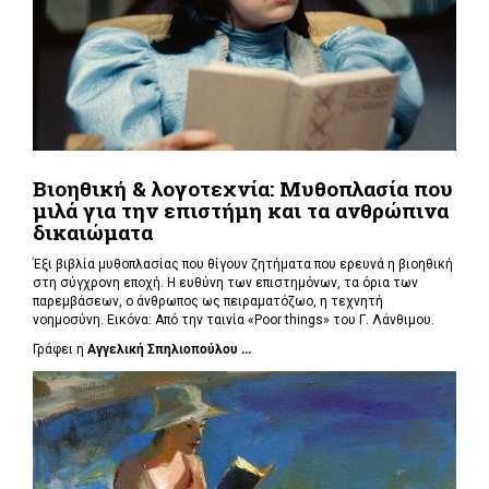
Βιοηθική & λογοτεχνία: Μυθοπλασία που
μιλά για την επιστήμη και τα ανθρώπινα
δικαιώματα
Έξι βιβλία μυθοπλασίας που θίγουν ζητήματα που ερευνά η βιοηθική
στη σύγχρονη εποχή. Η ευθύνη των επιστημόνων, τα όρια των
παρεμβάσεων, ο άνθρωπος ως πειραματόζωο, η τεχνητή
νοημοσύνη. Εικόνα: Από την ταινία «Poor things» του Γ. Λάνθιμου.
Γράφει η
Αγγελική Σπηλιοπούλου ...