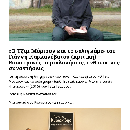
«Ο Τζιμ Μόρισον και το σαλιγκάρι» του
Γιάννη Καρκανέβατου (κριτική) –
Εσωτερικές περιπλανήσεις, ανθρώπινες
συναντήσεις
Για τη συλλογή διηγημάτων του Γιάννη Καρκανέβατου «Ο Τζιμ
Μόρισον και το σαλιγκάρι» (εκδ. Εστία). Εικόνα: Από την ταινία
«Πάτερσον» (2016) του Τζιμ Τζάρμους.
Γράφει η
Ιωάννα Φωτοπούλου
Μια φωτιά στο Καλαμίτσι γίνεται ο κα...