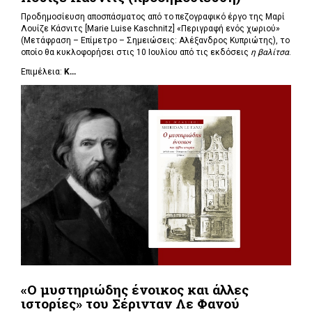
Προδημοσίευση αποσπάσματος από το πεζογραφικό έργο της Μαρί
Λουίζε Κάσνιτς [Marie Luise Kaschnitz] «Περιγραφή ενός χωριού»
(Μετάφραση – Επίμετρο – Σημειώσεις: Αλέξανδρος Κυπριώτης), το
οποίο θα κυκλοφορήσει στις 10 Ιουλίου από τις εκδόσεις
η βαλίτσα
.
Επιμέλεια:
Κ...
«Ο μυστηριώδης ένοικος και άλλες
ιστορίες» του Σέρινταν Λε Φανού