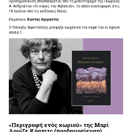
Προδημοσίευση αποσπάσματος από το μυθιστόρημα της Γεωργίας
Α. Ανδριώτου «Οι κόρες του Αϊβαλιού», το οποίο κυκλοφορεί στις
18 Ιουλίου από τις εκδόσεις Νίκας.
Επιμέλεια:
Κώστας Αγοραστός
Ο Παναγής Αφεντέλλης ρούφηξε νωχελικά τον καφέ του κι άφησε
απαλά τ...
«Περιγραφή ενός χωριού» της Μαρί
Λουίζε Κάσνιτς (προδημοσίευση)