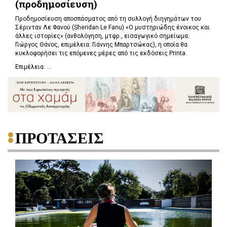
(προδημοσίευση)
Προδημοσίευση αποσπάσματος από τη συλλογή διηγημάτων του
Σέρινταν Λε Φανού (Sheridan Le Fanu) «Ο μυστηριώδης ένοικος και
άλλες ιστορίες» (ανθολόγηση, μτφρ., εισαγωγικό σημείωμα:
Γιώργος Θάνος, επιμέλεια: Γιάννης Μπαρτσώκας), η οποία θα
κυκλοφορήσει τις επόμενες μέρες από τις εκδόσεις Printa.
Επιμέλεια: ...
ΠΡΟΤΑΣΕΙΣ