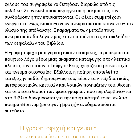
φίλους του συγγραφέα να ξεπηδούν διαρκώς από τις
σελίδες. Ζουν εκεί όπου περιηγείται ή μακριά του, τον
συνδράμουν ή τον επισκέπτονται. Οι φίλοι συμμετέχουν
ενεργά στο
Εκεί
, επικοινωνούν πνευματικά και κοινωνούν τον
υλισμό της απόλαυσης. Σπαράγματα των μεταξύ τους
πνευματικών διαλόγων μάς κοινοποιούνται ως κατακλείδες
των κεφαλαίων του βιβλίου.
Η γραφή, σφιχτή και γεμάτη εικονοποιήσεις, παραπέμπει σε
ποιητικό λόγο μέσω μιας ακάματης καταφυγής στον λεκτικό
πλούτο, τον οποίον ο Γιώργος Βέης χειρίζεται με ευστοχία
και πνεύμα οικονομίας. Εξάλλου, η ποίηση αποτελεί το
κατεξοχήν πεδίο δημιουργίας του, πέραν των ταξιδιωτικών,
μεταφραστικών, κριτικών και λοιπών πονημάτων του. Ακόμη
και οι υποτιτλισμοί των φωτογραφιών που περιλαμβάνονται
στο βιβλίο διακρίνονται για την ποιητικότητά τους, ενώ το
ποίημα «Βιετνάμ (με σιγανή βροχή)» αναδημοσιεύεται
αυτούσιο.
Η γραφή, σφιχτή και γεμάτη
εικονοποιήσεις, παραπέμπει σε