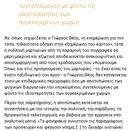
συντελούμενες με φόντο τις
ιδιαιτερότητες των
συγκεκριμένων χωρών.
Αν, όπως ισχυρίζεται ο Γιώργος Βέης, «η ενημέρωση για τον
τόπο, πιθανότατα οδηγεί στην εξημέρωση του εαυτού», τότε
η συλλογή μαρτυριών από τη παραμονή του συγγραφέα σε
μέρη μακρινά και εξωτικά αποδεικνύεται ανακουφιστική και
αποσυμφορητική από τους κραδασμούς που υπομένουμε.
Όπως και στις προηγούμενές του μαρτυρίες –το
Εκεί
είναι το
ένατο ταξιδιωτικό του έργο– ο Γιώργος Βέης δεν καταγίνεται
τόσο με επιδερμικές περιγραφές όσο με αποτυπώσεις των
ψυχικών διεργασιών του υποκειμένου, συντελούμενες με
φόντο τις ιδιαιτερότητες των συγκεκριμένων χωρών.
Πέραν της παρατήρησης, η αποτύπωση εκτείνεται σε
συναντήσεις με την ιστορία, την πολιτική, την παράδοση, τα
θρησκευτικά τελετουργικά, και βέβαια με την ερμηνεία υπό
αναλυτική ματιά: «Τα φαναράκια συνιστούν τις παραγράφους
των προσευχών και φέγγουν νόημα, […] το ζευγάρι ουσιώνει