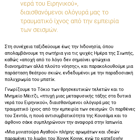
νερά του Ειρηνικού»,
διαισθανόμενοι ολόγυρά μας το
τραυματικό ίχνος από την εμπειρία
των σεισμών.
Στη συνέχεια ταξιδεύουμε έως την Ινδονησία, όπου
απολαμβάνουμε τη σωτήρια για τις ψυχές Ημέρα της Σιωπής
,
καθώς «αποχή από το λόγο δεν σημαίνει φτώχεια
διανοημάτων αλλά πλούτο νόησης», και παρακολουθούμε μια
παράσταση θεάτρου σκιών, ενδεδυμένοι με την παραδοσιακή
πολυχρωμία του μπατίκ.
Γνωρίζουμε το Τόκιο των θρησκευτικών τελετών και το
Μνημείο Μέιτζι, «πτυχή μιας μεταφυσικής τάξης στα δυτικά
νερά του Ειρηνικού», διαισθανόμενοι ολόγυρά μας το
τραυματικό ίχνος από την εμπειρία των σεισμών. Οι παρθένες
του Σεντάι, η πουά αντισυμβατικότητα της Κουσάμα και το
άφθονο σάκε συμπληρώνουν την αναφορά στην Ιαπωνία.
«Μια μινιατούρα Αγαθού» πλήρης αρωμάτων και ιδεών
παραμένει το λιμάνι του Χονγκ Κονγκ, ενώ το κατεξοχήν