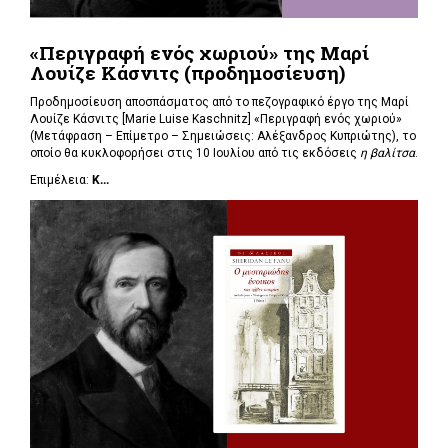
«Περιγραφή ενός χωριού» της Μαρί
Λουίζε Κάσνιτς (προδημοσίευση)
Προδημοσίευση αποσπάσματος από το πεζογραφικό έργο της Μαρί
Λουίζε Κάσνιτς [Marie Luise Kaschnitz] «Περιγραφή ενός χωριού»
(Μετάφραση – Επίμετρο – Σημειώσεις: Αλέξανδρος Κυπριώτης), το
οποίο θα κυκλοφορήσει στις 10 Ιουλίου από τις εκδόσεις
η βαλίτσα
.
Επιμέλεια:
Κ...