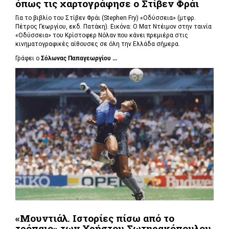
όπως τις χαρτογράφησε ο Στίβεν Φράι
Για το βιβλίο του Στίβεν Φράι (Stephen Fry) «Οδύσσεια» (μτφρ.
Πέτρος Γεωργίου, εκδ. Πατάκη). Εικόνα: Ο Ματ Ντέιμον στην ταινία
«Οδύσσεια» του Κρίστοφερ Νόλαν που κάνει πρεμιέρα στις
κινηματογραφικές αίθουσες σε όλη την Ελλάδα σήμερα.
Γράφει ο
Σόλωνας Παπαγεωργίου ...
«Μουντιάλ. Ιστορίες πίσω από το
τρόπαιο» των Χρήστου Σωτηρακόπουλου