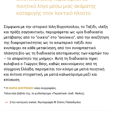
ποιητικό λόγο μέσω μιας ακάματης
καταφυγής στον λεκτικό πλούτο.
Σύμφωνα με την ιστορικό Ιόλη Βιγγοπούλου, το Ταξίδι, «λέξη
και πράξη σαγηνευτική», περιγράφεται ως «μία διαδικασία
μετάβασης από το “οικείο” στο “ανοίκειο”, από την αναζήτηση
της διαφορετικότητας ως το εσωτερικό ταξίδι που
ενυπάρχει σε κάθε μετακίνηση, από τον συναρπαστικό
πλάνητα βίο ως τη διαδικασία αποταμίευσης των καρπών του
– το απαραίτητο της μνήμης». Αυτή τη διαδικασία τηρεί
ευλαβικά ο Γιώργος Βέης, καθώς εκκινούμενος από τη
σύγχρονη Ελλάδα, περιηγείται τον κόσμο με ματιά ποιητική
και έντονα στοχαστική, με ματιά καλωσόρισμα μαζί και
επίνευση.
* Η
ΜΑΡΙΑ ΜΑΥΡΙΚΑΚΗ
είναι συγγραφέας.
Τελευταίο βιβλίο της, το μυθιστόρημα «Περαστικά» (εκδ. Αίολος).
→
Στην κεντρική εικόνα: Φωτογραφία © Ελένη Παπανδρέου