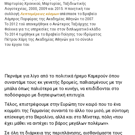
Μαρτυρίας-Χρονικού, Μαρτυρίας, Ταξιδιωτικής
Λογοτεχνίας, 2000, 2009 και 2015. Η ποιητική του
συλλογή
Λεπτομέρειες κόσμων
απέσπασε το Βραβείο
Λάμπρος Πορφύρας της Ακαδημίας Αθηνών το 2007.
Το 2012 τού απονεμήθηκε ο Ανώτερος Ταξιάρχης του
Φοίνικα για τις υπηρεσίες του στον διπλωματικό κλάδο.
Το 2014 τιμήθηκε με το Βραβείο Ποίησης του Ιδρύματος
Πέτρου Χάρη της Ακαδημίας Αθηνών για το σύνολο
του έργου του.
Περνάμε για λίγο από το πολιτικά ήρεμο Καμερούν όπου
συναντάμε τους εκ γενετής δρομείς, παθιασμένους με την
μπάλα όπως παλιότερα με το κυνήγι, να επιδίδονται στο
ποδόσφαιρο με διηπειρωτική επιτυχία.
Τέλος, επιστρέφουμε στην Ευρώπη τον καιρό που το ένα
κομμάτι της Γερμανίας συναντά το άλλο του μισό, με σύντομη
επίσκεψη στο Βερολίνο, αλλά και στο Μίνστερ, πόλη «που
έχει μάθει να αντέχει το βάρος μεγάλων πολέμων».
Σε όλη τη διάρκεια της περιπλάνησης, αισθανόμαστε τους