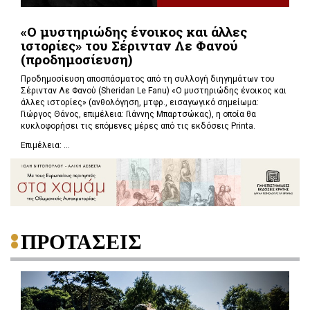
«Ο μυστηριώδης ένοικος και άλλες
ιστορίες» του Σέρινταν Λε Φανού
(προδημοσίευση)
Προδημοσίευση αποσπάσματος από τη συλλογή διηγημάτων του
Σέρινταν Λε Φανού (Sheridan Le Fanu) «Ο μυστηριώδης ένοικος και
άλλες ιστορίες» (ανθολόγηση, μτφρ., εισαγωγικό σημείωμα:
Γιώργος Θάνος, επιμέλεια: Γιάννης Μπαρτσώκας), η οποία θα
κυκλοφορήσει τις επόμενες μέρες από τις εκδόσεις Printa.
Επιμέλεια: ...
ΠΡΟΤΑΣΕΙΣ