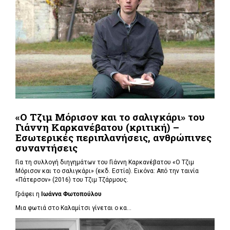
«Ο Τζιμ Μόρισον και το σαλιγκάρι» του
Γιάννη Καρκανέβατου (κριτική) –
Εσωτερικές περιπλανήσεις, ανθρώπινες
συναντήσεις
Για τη συλλογή διηγημάτων του Γιάννη Καρκανέβατου «Ο Τζιμ
Μόρισον και το σαλιγκάρι» (εκδ. Εστία). Εικόνα: Από την ταινία
«Πάτερσον» (2016) του Τζιμ Τζάρμους.
Γράφει η
Ιωάννα Φωτοπούλου
Μια φωτιά στο Καλαμίτσι γίνεται ο κα...