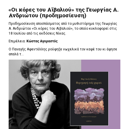
«Οι κόρες του Αϊβαλιού» της Γεωργίας Α.
Ανδριώτου (προδημοσίευση)
Προδημοσίευση αποσπάσματος από το μυθιστόρημα της Γεωργίας
Α. Ανδριώτου «Οι κόρες του Αϊβαλιού», το οποίο κυκλοφορεί στις
18 Ιουλίου από τις εκδόσεις Νίκας.
Επιμέλεια:
Κώστας Αγοραστός
Ο Παναγής Αφεντέλλης ρούφηξε νωχελικά τον καφέ του κι άφησε
απαλά τ...