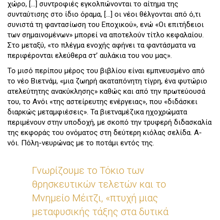
χώρο, […] συντροφιές εγκολπώνονται το αίτημα της
συνταύτισης στο ίδιο όραμα, […] οι νέοι θέλγονται από ό,τι
συνιστά τη φαντασίωση του Εποχικού», ενώ «Οι επιτήδειοι
των σημαινομένων» μπορεί να αποτελούν τίτλο κεφαλαίου.
Στο μεταξύ, «το πλέγμα ενοχής αφήνει τα φαντάσματα να
περιφέρονται ελεύθερα στ’ αυλάκια του νου μας».
Το μισό περίπου μέρος του βιβλίου είναι εμπνευσμένο από
το νέο Βιετνάμ, «μια ζωηρή ακαταπόνητη τίγρη, ένα φυτώριο
ατελεύτητης ανακύκλησης» καθώς και από την πρωτεύουσά
του, το Ανόι «της αστείρευτης ενέργειας», που «διδάσκει
διαρκώς μεταμφιέσεις». Τα βιετναμέζικα ηχοχρώματα
περιμένουν στην υποδοχή, με σκοπό την τρυφερή διδασκαλία
της εκφοράς του ονόματος στη δεύτερη κιόλας σελίδα. Α-
νόι. Πόλη-νευρώνας με το ποτάμι εντός της.
Γνωρίζουμε το Τόκιο των
θρησκευτικών τελετών και το
Μνημείο Μέιτζι, «πτυχή μιας
μεταφυσικής τάξης στα δυτικά