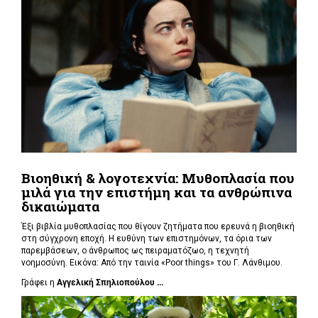
Βιοηθική & λογοτεχνία: Μυθοπλασία που
μιλά για την επιστήμη και τα ανθρώπινα
δικαιώματα
Έξι βιβλία μυθοπλασίας που θίγουν ζητήματα που ερευνά η βιοηθική
στη σύγχρονη εποχή. Η ευθύνη των επιστημόνων, τα όρια των
παρεμβάσεων, ο άνθρωπος ως πειραματόζωο, η τεχνητή
νοημοσύνη. Εικόνα: Από την ταινία «Poor things» του Γ. Λάνθιμου.
Γράφει η
Αγγελική Σπηλιοπούλου ...