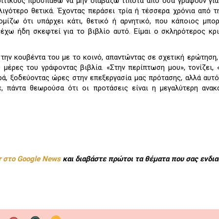
 κριτικούς προσπαθώ να μην διαβάζω τίποτα από όσα γράφουν για
 λιγότερο θετικά. Έχοντας περάσει τρία ή τέσσερα χρόνια από 
ομίζω ότι υπάρχει κάτι, θετικό ή αρνητικό, που κάποιος μπο
 έχω ήδη σκεφτεί για το βιβλίο αυτό. Είμαι ο σκληρότερος κρ
την κουβέντα του με το κοινό, απαντώντας σε σχετική ερώτηση,
 μέρες του γράφοντας βιβλία. «Στην περίπτωση μου», τονίζει, 
ηρά, ξοδεύοντας ώρες στην επεξεργασία μας πρότασης, αλλά αυτό
ε, πάντα θεωρούσα ότι οι προτάσεις είναι η μεγαλύτερη ανακ
r στο Google News
και διαβάστε πρώτοι τα θέματα που σας ενδια