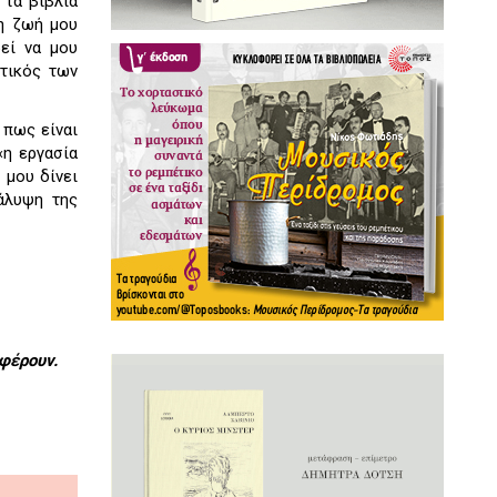
 τα βιβλία
τη ζωή μου
ρεί να μου
ιτικός των
 πως είναι
«η εργασία
 μου δίνει
άλυψη της
φέρουν.