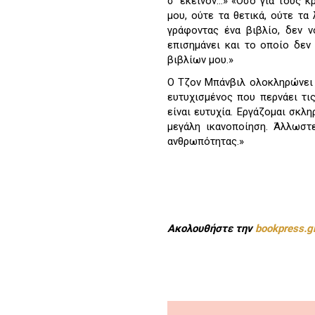
σ’ εκείνον...» «Όσο για τους
μου, ούτε τα θετικά, ούτε τα
γράφοντας ένα βιβλίο, δεν ν
επισημάνει και το οποίο δεν
βιβλίων μου.»
Ο Τζον Μπάνβιλ ολοκληρώνει 
ευτυχισμένος που περνάει τις
είναι ευτυχία. Εργάζομαι σκλ
μεγάλη ικανοποίηση. Άλλωστ
ανθρωπότητας.»
Ακολουθήστε την
bookpress.g