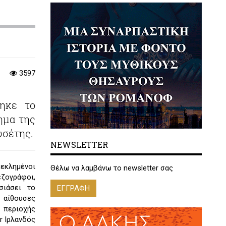
3597
θηκε το
σημα της
υσέτης.
NEWSLETTER
κεκλημένοι
Θέλω να λαμβάνω το newsletter σας
ογράφοι,
σιάσει το
ΕΓΓΡΑΦΗ
αίθουσες
 περιοχής
r Ιρλανδός