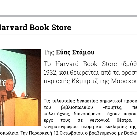
arvard Book Store
Της
Εύας Στάμου
Το Harvard Book Store ιδρύ
1932, και θεωρείται από τα ορό
περιοχής Κέμπριτζ της Μασαχο
Τις τελευταίες δεκαετίες σημαντικοί προσ
του βιβλιοπωλείου -ποιητές, πεζ
καλλιτέχνες, διανοούμενοι- έχουν παρου
έργο τους σε γειτονικά θέατρα, 
κινηματογράφου, ακόμη και εκκλησίες της
ιοπωλείο. Την Παρασκευή 12 Οκτωβρίου, ο βραβευμένος με Booke