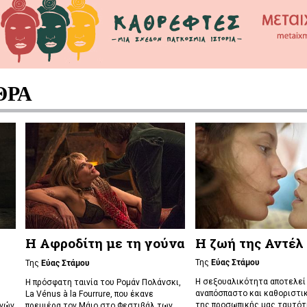
ΘΡΑ
Η Αφροδίτη με τη γούνα
Η ζωή της Αντέλ
Της
Εύας Στάμου
Της
Εύας Στάμου
Η σεξουαλικότητα αποτελεί
Η πρόσφατη ταινία του Ρομάν Πολάνσκι,
αναπόσπαστο και καθοριστι
La Vénus à la Fourrure, που έκανε
της προσωπικής μας ταυτότ
ννών
πρεμιέρα τον Μάιο στο Φεστιβάλ των