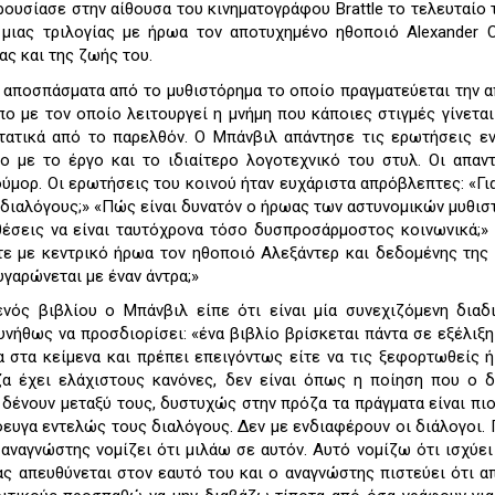
ουσίασε στην αίθουσα του κινηματογράφου Brattle το τελευταίο 
 μιας τριλογίας με ήρωα τον αποτυχημένο ηθοποιό Alexander 
ας και της ζωής του.
 αποσπάσματα από το μυθιστόρημα το οποίο πραγματεύεται την 
πο με τον οποίο λειτουργεί η μνήμη που κάποιες στιγμές γίνεται
τατικά από το παρελθόν. Ο Μπάνβιλ απάντησε τις ερωτήσεις ε
 με το έργο και το ιδιαίτερο λογοτεχνικό του στυλ. Οι απαν
ύμορ. Οι ερωτήσεις του κοινού ήταν ευχάριστα απρόβλεπτες: «Για
 διαλόγους;» «Πώς είναι δυνατόν ο ήρωας των αστυνομικών μυθι
έσεις να είναι ταυτόχρονα τόσο δυσπροσάρμοστος κοινωνικά;» 
τε με κεντρικό ήρωα τον ηθοποιό Αλεξάντερ και δεδομένης της
υγαρώνεται με έναν άντρα;»
νός βιβλίου ο Μπάνβιλ είπε ότι είναι μία συνεχιζόμενη διαδ
υνήθως να προσδιορίσει: «ένα βιβλίο βρίσκεται πάντα σε εξέλιξη
 στα κείμενα και πρέπει επειγόντως είτε να τις ξεφορτωθείς ή
ζα έχει ελάχιστους κανόνες, δεν είναι όπως η ποίηση που ο 
 δένουν μεταξύ τους, δυστυχώς στην πρόζα τα πράγματα είναι πιο 
ευγα εντελώς τους διαλόγους. Δεν με ενδιαφέρουν οι διάλογοι.
 αναγνώστης νομίζει ότι μιλάω σε αυτόν. Αυτό νομίζω ότι ισχύει
ς απευθύνεται στον εαυτό του και ο αναγνώστης πιστεύει ότι α