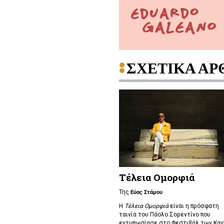
ΣΧΕΤΙΚΑ ΑΡ
Τέλεια Ομορφιά
Της
Εύας Στάμου
Η
Τέλεια Ομορφιά
είναι η πρόσφατη
ταινία του Πάολο Σορεντίνο που
εντυπωσίασε στο Φεστιβάλ των Κα