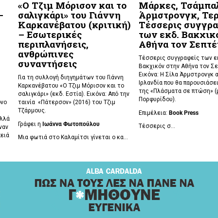
«Ο Τζιμ Μόρισον και το
Μάρκες, Τσάμπα
–
σαλιγκάρι» του Γιάννη
Άρμστρονγκ, Τερ
Καρκανέβατου (κριτική)
Τέσσερις συγγρα
– Εσωτερικές
των εκδ. Βακχικ
περιπλανήσεις,
Αθήνα τον Σεπτέ
ανθρώπινες
Τέσσερις συγγραφείς των 
συναντήσεις
Βακχικόν στην Αθήνα τον Σε
Εικόνα: Η Σίλα Άρμστρονγκ 
Για τη συλλογή διηγημάτων του Γιάννη
Ιρλανδία που θα παρουσιάσει
Καρκανέβατου «Ο Τζιμ Μόρισον και το
της «Πλάσματα σε πτώση»
(
σαλιγκάρι» (εκδ. Εστία). Εικόνα: Από την
Πορφυρίδου).
όνο
ταινία «Πάτερσον» (2016) του Τζιμ
Τζάρμους.
Επιμέλεια:
Book
Press
αλλά
Γράφει η
Ιωάννα Φωτοπούλου
Τέσσερις σ...
ναν
πειά
Μια φωτιά στο Καλαμίτσι γίνεται ο κα...