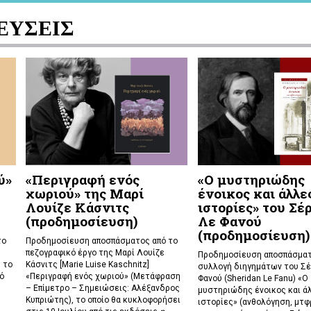
ΕΥΣΕΙΣ
ύ»
«Περιγραφή ενός
«Ο μυστηριώδης
χωριού» της Μαρί
ένοικος και άλλε
Λουίζε Κάσνιτς
ιστορίες» του Σέ
(προδημοσίευση)
Λε Φανού
(προδημοσίευση)
το
Προδημοσίευση αποσπάσματος από το
πεζογραφικό έργο της Μαρί Λουίζε
Προδημοσίευση αποσπάσματ
 το
Κάσνιτς [Marie Luise Kaschnitz]
συλλογή διηγημάτων του Σέ
ό
«Περιγραφή ενός χωριού» (Μετάφραση
Φανού (Sheridan Le Fanu) «Ο
– Επίμετρο – Σημειώσεις: Αλέξανδρος
μυστηριώδης ένοικος και ά
Κυπριώτης), το οποίο θα κυκλοφορήσει
ιστορίες» (ανθολόγηση, μτφρ