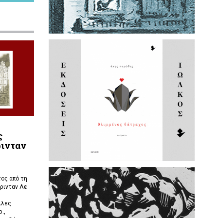
ς
ρινταν
ος από τη
ρινταν Λε
λλες
.,