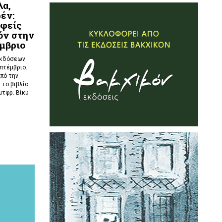
λα,
έν:
φείς
όν στην
μβριο
εκδόσεων
πτέμβριο.
από την
 το βιβλίο
μτφρ. Βίκυ