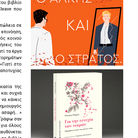
του βιβλίο
Cleave που
απώλεια σε
 επινόηση,
νός κοινού
τήσεις του
τί τα έργα
στορημάτων
«Γιατί στο
 αποτυχίας
ικασία της
 και συχνά
 να κάνεις
δημιουργός
ασαφή... »
 Γράφω σαν
 για όλους
πευθύνεται