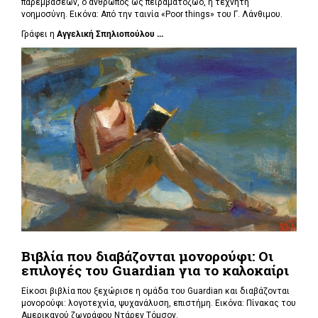
παρεμβάσεων, ο άνθρωπος ως πειραματόζωο, η τεχνητή
νοημοσύνη. Εικόνα: Από την ταινία «Poor things» του Γ. Λάνθιμου.
Γράφει η
Αγγελική Σπηλιοπούλου ...
Βιβλία που διαβάζονται μονορούφι: Οι
επιλογές του Guardian για το καλοκαίρι
Είκοσι βιβλία που ξεχώρισε η ομάδα του Guardian και διαβάζονται
μονορούφι: λογοτεχνία, ψυχανάλυση, επιστήμη. Εικόνα: Πίνακας του
Αμερικανού ζωγράφου Ντάρεν Τόμσον.