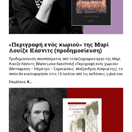
«Περιγραφή ενός χωριού» της Μαρί
Λουίζε Κάσνιτς (προδημοσίευση)
Προδημοσίευση αποσπάσματος από το πεζογραφικό έργο της Μαρί
Λουίζε Κάσνιτς [Marie Luise Kaschnitz] «Περιγραφή ενός χωριού»
(Μετάφραση – Επίμετρο – Σημειώσεις: Αλέξανδρος Κυπριώτης), το
οποίο θα κυκλοφορήσει στις 10 Ιουλίου από τις εκδόσεις
η βαλίτσα
.
Επιμέλεια:
Κ...