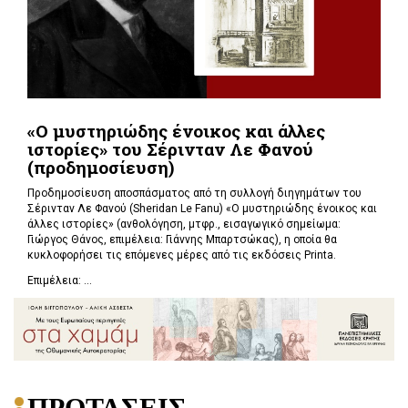
«Ο μυστηριώδης ένοικος και άλλες
ιστορίες» του Σέρινταν Λε Φανού
(προδημοσίευση)
Προδημοσίευση αποσπάσματος από τη συλλογή διηγημάτων του
Σέρινταν Λε Φανού (Sheridan Le Fanu) «Ο μυστηριώδης ένοικος και
άλλες ιστορίες» (ανθολόγηση, μτφρ., εισαγωγικό σημείωμα:
Γιώργος Θάνος, επιμέλεια: Γιάννης Μπαρτσώκας), η οποία θα
κυκλοφορήσει τις επόμενες μέρες από τις εκδόσεις Printa.
Επιμέλεια: ...
ΠΡΟΤΑΣΕΙΣ