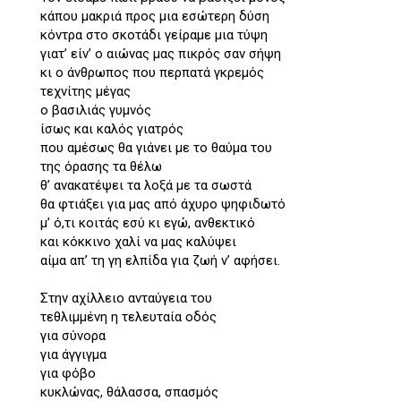
κάπου μακριά προς μια εσώτερη δύση
κόντρα στο σκοτάδι γείραμε μια τύψη
γιατ’ είν’ ο αιώνας μας πικρός σαν σήψη
κι ο άνθρωπος που περπατά γκρεμός
τεχνίτης μέγας
ο βασιλιάς γυμνός
ίσως και καλός γιατρός
που αμέσως θα γιάνει με το θαύμα του
της όρασης τα θέλω
θ’ ανακατέψει τα λοξά με τα σωστά
θα φτιάξει για μας από άχυρο ψηφιδωτό
μ’ ό,τι κοιτάς εσύ κι εγώ, ανθεκτικό
και κόκκινο χαλί να μας καλύψει
αίμα απ’ τη γη ελπίδα για ζωή ν’ αφήσει.
Στην αχίλλειο ανταύγεια του
τεθλιμμένη η τελευταία οδός
για σύνορα
για άγγιγμα
για φόβο
κυκλώνας, θάλασσα, σπασμός