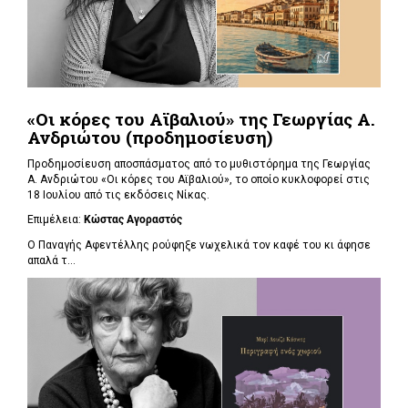
«Οι κόρες του Αϊβαλιού» της Γεωργίας Α.
Ανδριώτου (προδημοσίευση)
Προδημοσίευση αποσπάσματος από το μυθιστόρημα της Γεωργίας
Α. Ανδριώτου «Οι κόρες του Αϊβαλιού», το οποίο κυκλοφορεί στις
18 Ιουλίου από τις εκδόσεις Νίκας.
Επιμέλεια:
Κώστας Αγοραστός
Ο Παναγής Αφεντέλλης ρούφηξε νωχελικά τον καφέ του κι άφησε
απαλά τ...