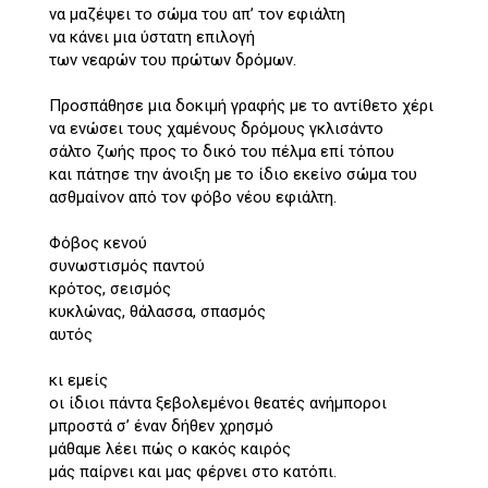
να μαζέψει το σώμα του απ’ τον εφιάλτη
να κάνει μια ύστατη επιλογή
των νεαρών του πρώτων δρόμων.
Προσπάθησε μια δοκιμή γραφής με το αντίθετο χέρι
να ενώσει τους χαμένους δρόμους γκλισάντο
σάλτο ζωής προς το δικό του πέλμα επί τόπου
και πάτησε την άνοιξη με το ίδιο εκείνο σώμα του
ασθμαίνον από τον φόβο νέου εφιάλτη.
Φόβος κενού
συνωστισμός παντού
κρότος, σεισμός
κυκλώνας, θάλασσα, σπασμός
αυτός
κι εμείς
οι ίδιοι πάντα ξεβολεμένοι θεατές ανήμποροι
μπροστά σ’ έναν δήθεν χρησμό
μάθαμε λέει πώς ο κακός καιρός
μάς παίρνει και μας φέρνει στο κατόπι.