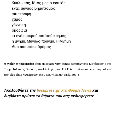
Κύκλωπας, ίδιος μας ο εαυτός
ένας αέναος βηματισμός
επιστροφή
χαμός
γέννηση
ομορφιά
κι ενός μικρού παιδιού καημός
η μνήμη. Μεγάλο πράγμα. Η Μνήμη.
Δυο απουσίες δρόμος.
Η
Μαίρη Μπαϊρακτάρη
είναι Επίκουρη Καθηγήτρια Λογοτεχνικής Μετάφρασης στο
Τμήμα Γαλλικής Γλώσσας και Φιλολογίας του Ε.Κ.Π.Α. Η τελευταία ποιητική συλλογή
της είχε τίτλο
Μετάφραση άνευ όρων
(Σαιξπηρικόν, 2021).
Ακολουθήστε την
bookpress.gr στο Google News
και
διαβάστε πρώτοι τα θέματα που σας ενδιαφέρουν.