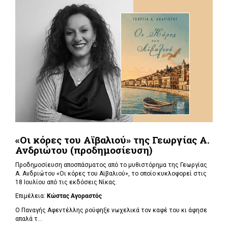
«Οι κόρες του Αϊβαλιού» της Γεωργίας Α.
Ανδριώτου (προδημοσίευση)
Προδημοσίευση αποσπάσματος από το μυθιστόρημα της Γεωργίας
Α. Ανδριώτου «Οι κόρες του Αϊβαλιού», το οποίο κυκλοφορεί στις
18 Ιουλίου από τις εκδόσεις Νίκας.
Επιμέλεια:
Κώστας Αγοραστός
Ο Παναγής Αφεντέλλης ρούφηξε νωχελικά τον καφέ του κι άφησε
απαλά τ...