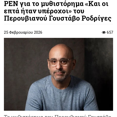
PEN για το μυθιστόρημα «Και οι
επτά ήταν υπέροχοι» του
Περουβιανού Γουστάβο Ροδρίγες
25 Φεβρουαρίου 2026
657
Το μυθιστόρημα του Περουβιανού Γουστάβο