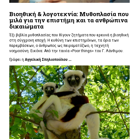
Βιοηθική & λογοτεχνία: Μυθοπλασία που
μιλά για την επιστήμη και τα ανθρώπινα
δικαιώματα
Έξι βιβλία μυθοπλασίας που θίγουν ζητήματα που ερευνά η βιοηθική
στη σύγχρονη εποχή. Η ευθύνη των επιστημόνων, τα όρια των
παρεμβάσεων, ο άνθρωπος ως πειραματόζωο, η τεχνητή
νοημοσύνη. Εικόνα: Από την ταινία «Poor things» του Γ. Λάνθιμου.
Γράφει η
Αγγελική Σπηλιοπούλου ...