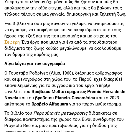
Υπέροχοι επιλέγουν όχι μόνο πώς θα ζήσουν και πώς θα
απολαύσουν την κάθε στιγμή, αλλά και πώς θα βάλουν τους
τίτλους τέλους σε μια γενναία, δημιουργική και ζηλευτή ζωή.
Ένα βιβλίο για όσα μας κάνουν να γελάμε, να ονειρευόμαστε,
να αγαπάμε, να υποφέρουμε και να σκεφτόμαστε, υπό τους
ήχους της τζαζ και της ποπ μουσικής και με στίχους του
Σεφέρη
. Ένα έργο που μιλά για ένα από τα σπουδαιότερα
διδάγματα της ζωής καθώς μεγαλώνουμε: να ακολουθούμε
τον δρόμο της καρδιάς μας.
Λίγα λόγια για τον συγγραφέα
Ο Γουστάβο Ροδρίγες (Λίμα, 1968), διάσημος αρθρογράφος
και κειμενογράφος στη χώρα του, το Περού, έχει διακριθεί
επανειλημμένως για το συγγραφικό του έργο. Υπήρξε
φιναλίστ του
Βραβείου Μυθιστορήματος Premio Herralde de
Novela
και του
βραβείου Planeta-Casamérica
και το 2023
απέσπασε το
βραβείο Alfaguara
για το παρόν μυθιστόρημα.
Το βιβλίο του
Περουβιανές μεταφράσεις
διδάσκεται σε
διάφορα πανεπιστήμια της χώρας του. Είναι συνιδρυτής του
Proyecto Recreo, μιας πρωτοβουλίας για τη διάδοση της
ανάγνωσης στα σχολεία του Περού.