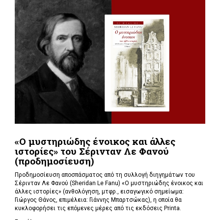
«Ο μυστηριώδης ένοικος και άλλες
ιστορίες» του Σέρινταν Λε Φανού
(προδημοσίευση)
Προδημοσίευση αποσπάσματος από τη συλλογή διηγημάτων του
Σέρινταν Λε Φανού (Sheridan Le Fanu) «Ο μυστηριώδης ένοικος και
άλλες ιστορίες» (ανθολόγηση, μτφρ., εισαγωγικό σημείωμα:
Γιώργος Θάνος, επιμέλεια: Γιάννης Μπαρτσώκας), η οποία θα
κυκλοφορήσει τις επόμενες μέρες από τις εκδόσεις Printa.