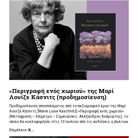
«Περιγραφή ενός χωριού» της Μαρί
Λουίζε Κάσνιτς (προδημοσίευση)
Προδημοσίευση αποσπάσματος από το πεζογραφικό έργο της Μαρί
Λουίζε Κάσνιτς [Marie Luise Kaschnitz] «Περιγραφή ενός χωριού»
(Μετάφραση – Επίμετρο – Σημειώσεις: Αλέξανδρος Κυπριώτης), το
οποίο θα κυκλοφορήσει στις 10 Ιουλίου από τις εκδόσεις
η βαλίτσα
.
Επιμέλεια:
Κ...