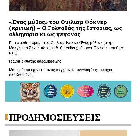
«Ένας μύθος» του Ουίλιαμ Φόκνερ
(κριτική) – Ο Γολγοθάς της Ιστορίας, ως
αλληγορία κι ως γεγονός
Για το μυθιστόρημα του Ουίλιαμ Φόκνερ «Ένας μύθος» (μτφρ.
Μαργαρίτα Ζαχαριάδου, εκδ. Gutenberg). Εικόνα: Πίνακας του Ότο
Ντιξ.
Γράφει ο
Φώτης Καραμπεσίνης
Με τι μέτρα κρίνεται ένας σύγχρονος συγγραφέας που έχει
εκδώσει ένα...
ΠΡΟΔΗΜΟΣΙΕΥΣΕΙΣ