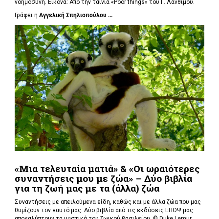
νοημοσύνη. Εικόνα: Από την ταινία «Poor things» του Γ. Λάνθιμου.
Γράφει η
Αγγελική Σπηλιοπούλου ...
«Μια τελευταία ματιά» & «Οι ωραιότερες
συναντήσεις μου με ζώα» – Δύο βιβλία
για τη ζωή μας με τα (άλλα) ζώα
Συναντήσεις με απειλούμενα είδη, καθώς και με άλλα ζώα που μας
θυμίζουν τον εαυτό μας. Δύο βιβλία από τις εκδόσεις ΕΠΟΨ μας
αποκαλύπτουν τα μυστικά του ζωικού βασιλείου. ©
Duke Lemur