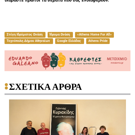
διαβάστε πρώτοι τα θέματα που σας ενδιαφέρουν.
Στέγη Ιδρύματος Ωνάση
Ίδρυμα Ωνάση
«Athens Home For All»
Τεχνόπολη Δήμου Αθηναίων
Google Ελλάδας
Athens Pride
ΣΧΕΤΙΚΑ ΑΡΘΡΑ