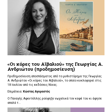
«Οι κόρες του Αϊβαλιού» της Γεωργίας Α.
Ανδριώτου (προδημοσίευση)
Προδημοσίευση αποσπάσματος από το μυθιστόρημα της Γεωργίας
Α. Ανδριώτου «Οι κόρες του Αϊβαλιού», το οποίο κυκλοφορεί στις
18 Ιουλίου από τις εκδόσεις Νίκας.
Επιμέλεια:
Κώστας Αγοραστός
Ο Παναγής Αφεντέλλης ρούφηξε νωχελικά τον καφέ του κι άφησε
απαλά τ...