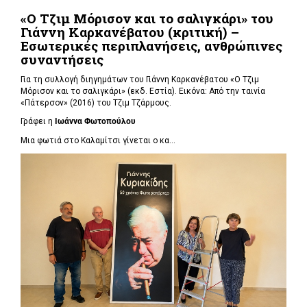
«Ο Τζιμ Μόρισον και το σαλιγκάρι» του
Γιάννη Καρκανέβατου (κριτική) –
Εσωτερικές περιπλανήσεις, ανθρώπινες
συναντήσεις
Για τη συλλογή διηγημάτων του Γιάννη Καρκανέβατου «Ο Τζιμ
Μόρισον και το σαλιγκάρι» (εκδ. Εστία). Εικόνα: Από την ταινία
«Πάτερσον» (2016) του Τζιμ Τζάρμους.
Γράφει η
Ιωάννα Φωτοπούλου
Μια φωτιά στο Καλαμίτσι γίνεται ο κα...