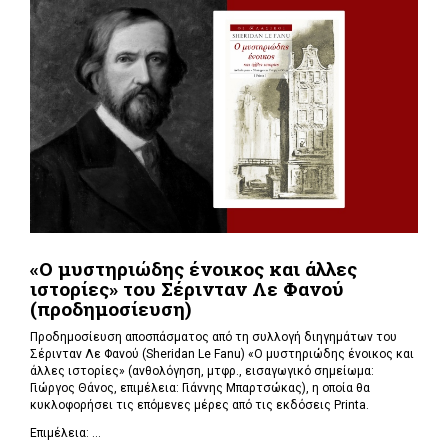
«Ο μυστηριώδης ένοικος και άλλες
ιστορίες» του Σέρινταν Λε Φανού
(προδημοσίευση)
Προδημοσίευση αποσπάσματος από τη συλλογή διηγημάτων του
Σέρινταν Λε Φανού (Sheridan Le Fanu) «Ο μυστηριώδης ένοικος και
άλλες ιστορίες» (ανθολόγηση, μτφρ., εισαγωγικό σημείωμα:
Γιώργος Θάνος, επιμέλεια: Γιάννης Μπαρτσώκας), η οποία θα
κυκλοφορήσει τις επόμενες μέρες από τις εκδόσεις Printa.
Επιμέλεια: ...