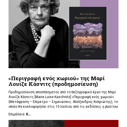
«Περιγραφή ενός χωριού» της Μαρί
Λουίζε Κάσνιτς (προδημοσίευση)
Προδημοσίευση αποσπάσματος από το πεζογραφικό έργο της Μαρί
Λουίζε Κάσνιτς [Marie Luise Kaschnitz] «Περιγραφή ενός χωριού»
(Μετάφραση – Επίμετρο – Σημειώσεις: Αλέξανδρος Κυπριώτης), το
οποίο θα κυκλοφορήσει στις 10 Ιουλίου από τις εκδόσεις
η βαλίτσα
.
Επιμέλεια:
Κ...