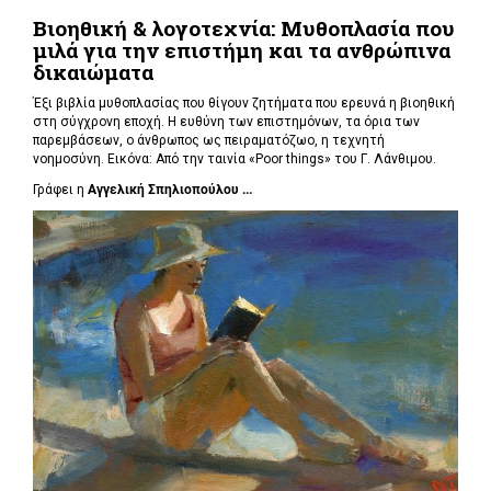
Βιοηθική & λογοτεχνία: Μυθοπλασία που
μιλά για την επιστήμη και τα ανθρώπινα
δικαιώματα
Έξι βιβλία μυθοπλασίας που θίγουν ζητήματα που ερευνά η βιοηθική
στη σύγχρονη εποχή. Η ευθύνη των επιστημόνων, τα όρια των
παρεμβάσεων, ο άνθρωπος ως πειραματόζωο, η τεχνητή
νοημοσύνη. Εικόνα: Από την ταινία «Poor things» του Γ. Λάνθιμου.
Γράφει η
Αγγελική Σπηλιοπούλου ...