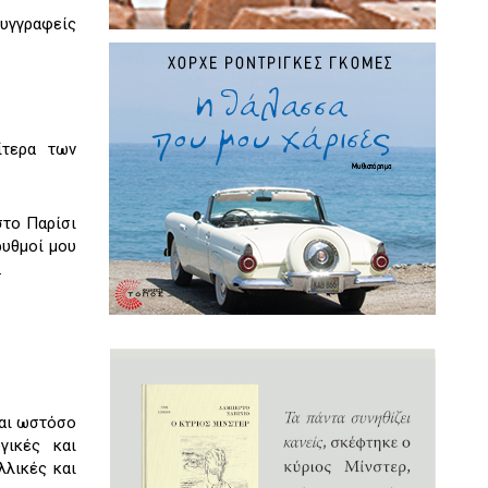
συγγραφείς
ίτερα των
στο Παρίσι
ρυθμοί μου
.
ναι ωστόσο
γικές και
λλικές και