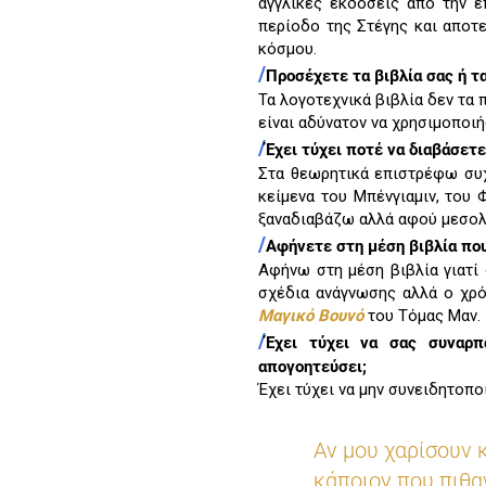
αγγλικές εκδόσεις από την ε
περίοδο της Στέγης και αποτ
κόσμου.
/
Προσέχετε τα βιβλία σας ή τ
Τα λογοτεχνικά βιβλία δεν τα 
είναι αδύνατον να χρησιμοποιή
/
Έχει τύχει ποτέ να διαβάσετε
Στα θεωρητικά επιστρέφω συχ
κείμενα του Μπένγιαμιν, του
ξαναδιαβάζω αλλά αφού μεσολα
/
Αφήνετε στη μέση βιβλία που
Αφήνω στη μέση βιβλία γιατί
σχέδια ανάγνωσης αλλά ο χρ
Μαγικό Βουνό
του Τόμας Μαν.
/
Έχει τύχει να σας συναρπ
απογοητεύσει;
Έχει τύχει να μην συνειδητοπ
Αν μου χαρίσουν 
κάποιον που πιθα