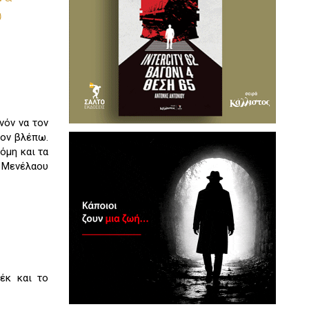
υ
νόν να τον
τον βλέπω.
όμη και τα
υ Μενέλαου
έκ και το