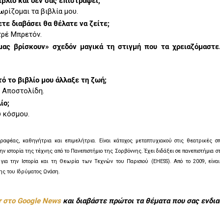
ιβλίο και δεν σας επιστραφεί;
ωρίζομαι τα βιβλία μου.
τε διαβάσει θα θέλατε να ζείτε;
τρέ Μπρετόν.
μας βρίσκουν» σχεδόν μαγικά τη στιγμή που τα χρειαζόμαστε
τό το βιβλίο μου άλλαξε τη ζωή;
 Αποστολίδη.
ίο;
 κόσμου.
ραφέας, καθηγήτρια και επιμελήτρια. Είναι κάτοχος μεταπτυχιακού στις θεατρικές σ
ν ιστορία της τέχνης από το Πανεπιστήμιο της Σορβόννης. Έχει διδάξει σε πανεπιστήμια σ
 για την Ιστορία και τη Θεωρία των Τεχνών του Παρισιού (EHESS). Από το 2009, είναι
ης του Ιδρύματος Ωνάση.
r στο Google News
και διαβάστε πρώτοι τα θέματα που σας ενδια