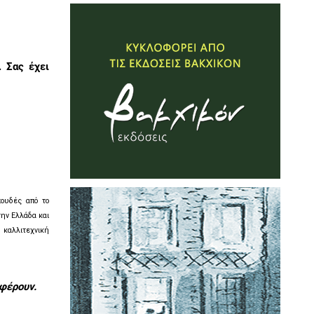
. Σας έχει
πουδές από το
την Ελλάδα και
 καλλιτεχνική
φέρουν.