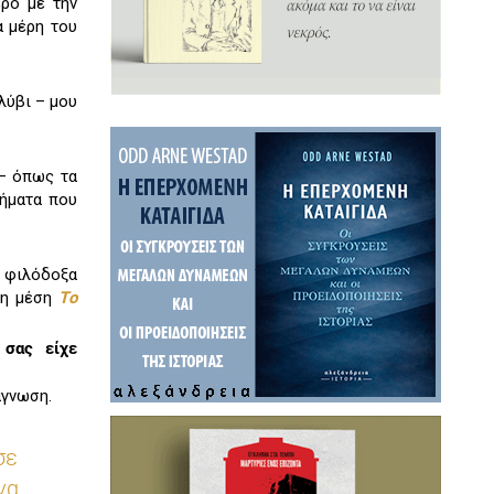
ερο με την
α μέρη του
λύβι – μου
 – όπως τα
γήματα που
ω φιλόδοξα
τη μέση
Tο
 σας είχε
άγνωση.
σε
να