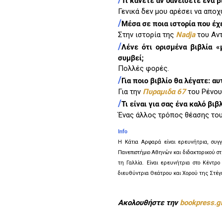
/
Τι κάνετε αν δανείσετε ένα β
Γενικά δεν μου αρέσει να αποχ
/
Μέσα σε ποια ιστορία που έχε
Στην ιστορία της
Nadja
του Αν
/
Λένε ότι ορισμένα βιβλία «
συμβεί;
Πολλές φορές.
/
Για ποιο βιβλίο θα λέγατε: αυ
Για την
Πυραμιδα 67
τoυ Ρένου
/
Τι είναι για σας ένα καλό βιβλ
Ένας άλλος τρόπος θέασης του
Info
Η Κάτια Αρφαρά είναι ερευνήτρια, συγγ
Πανεπιστήμιο Αθηνών και διδακτορικού στη
τη Γαλλία. Είναι ερευνήτρια στο Κέντρο
διευθύντρια Θεάτρου και Χορού της Στέγ
Ακολουθήστε την
bookpress.g