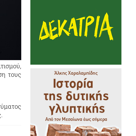
ισμού,
ση τους
ρύματος
.