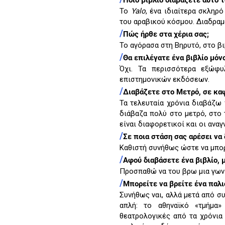
Ποιο βιβλίο διαβάζετε αυτό τ
Το
Yalo
, ένα ιδιαίτερα σκληρ
του αραβικού κόσμου. Διαδραμ
/
Πώς ήρθε στα χέρια σας;
Το αγόρασα στη Βηρυτό, στο β
/
Θα επιλέγατε ένα βιβλίο μόν
Όχι. Τα περισσότερα εξώφυ
επιστημονικών εκδόσεων.
/
Διαβάζετε στο Μετρό, σε κα
Τα τελευταία χρόνια διαβάζω
διάβαζα πολύ στο μετρό, στο 
είναι διαφορετικοί και οι ανα
/
Σε ποια στάση σας αρέσει να 
Καθιστή συνήθως ώστε να μπο
/
Αφού διαβάσετε ένα βιβλίο, μ
Προσπαθώ να του βρω μια γωνι
/
Μπορείτε να βρείτε ένα παλι
Συνήθως ναι, αλλά μετά από σ
απλή: το αθηναϊκό «τμήμα»
θεατρολογικές από τα χρόνια