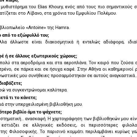
ον καιρό;
ό μυθιστόρημα του Elias Khoury, ενός από τους πιο σημαντικούς 
ατίζεται στο Λίβανο, στα χρόνια του Εμφυλίου Πολέμου.
ιβλιοπωλείο «Antoine» της Hamra.
ο από το εξώφυλλό του;
λλα άλλωστε είναι διακοσμητικά ή εντελώς αδιάφορα, ιδια
φέ ή σε άλλους εξωτερικούς χώρους;
 πολύ στα αεροδρόμια και στα αεροπλάνα. Τον καιρό που ζούσα 
τρένο, σε πάρκα και σε ήσυχα καφέ. Στην Αθήνα οι καθημερινοί 
γνωστικές μου συνήθειες προσαρμόστηκαν σε αυτούς αναγκαστικά..
διαβάζετε;
ρώ να συγκεντρώνομαι καλύτερα.
ετά τι το κάνετε;
ά στην υπερχειλισμένη βιβλιοθήκη μου.
ότερο βιβλίο άμα το ψάχνετε;
υστηματική... ανασκαφή. Η χαρτογράφηση των βιβλιοθηκών μου εί
 εστιάζει σε ελληνικές εκδόσεις, οι περισσότερες φιλολο
 της Φιλοσοφικής. Το παρισινό κομμάτι περιλαμβάνει κυρίως γα