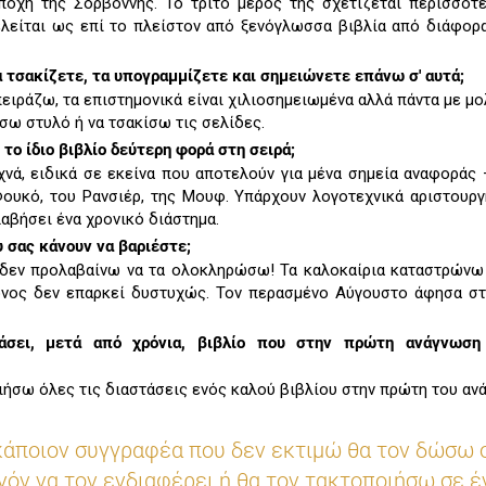
ποχή της Σορβόννης. Το τρίτο μέρος της σχετίζεται περισσότ
ελείται ως επί το πλείστον από ξενόγλωσσα βιβλία από διάφορ
α τσακίζετε, τα υπογραμμίζετε και σημειώνετε επάνω σ' αυτά;
πειράζω, τα επιστημονικά είναι χιλιοσημειωμένα αλλά πάντα με μο
σω στυλό ή να τσακίσω τις σελίδες.
 το ίδιο βιβλίο δεύτερη φορά στη σειρά;
νά, ειδικά σε εκείνα που αποτελούν για μένα σημεία αναφοράς
 Φουκό, του Ρανσιέρ, της Μουφ. Υπάρχουν λογοτεχνικά αριστουρ
βήσει ένα χρονικό διάστημα.
 σας κάνουν να βαριέστε;
 δεν προλαβαίνω να τα ολοκληρώσω! Τα καλοκαίρια καταστρών
όνος δεν επαρκεί δυστυχώς. Τον περασμένο Αύγουστο άφησα σ
άσει, μετά από χρόνια, βιβλίο που στην πρώτη ανάγνωση
οιήσω όλες τις διαστάσεις ενός καλού βιβλίου στην πρώτη του αν
κάποιον συγγραφέα που δεν εκτιμώ θα τον δώσω 
νόν να τον ενδιαφέρει ή θα τον τακτοποιήσω σε έ