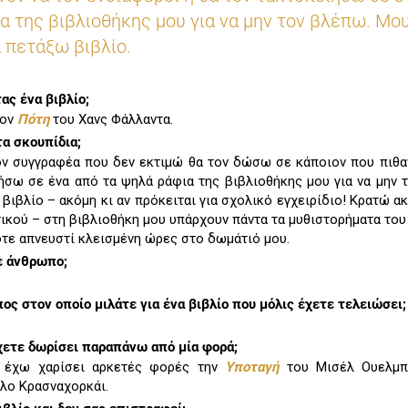
α της βιβλιοθήκης μου για να μην τον βλέπω. Μο
α πετάξω βιβλίο.
ας ένα βιβλίο;
τον
Πότη
του Χανς Φάλλαντα.
τα σκουπίδια;
ον συγγραφέα που δεν εκτιμώ θα τον δώσω σε κάποιον που πιθα
ήσω σε ένα από τα ψηλά ράφια της βιβλιοθήκης μου για να μην 
βιβλίο – ακόμη κι αν πρόκειται για σχολικό εγχειρίδιο! Κρατώ ακ
ικού – στη βιβλιοθήκη μου υπάρχουν πάντα τα μυθιστορήματα το
τε απνευστί κλεισμένη ώρες στο δωμάτιό μου.
ε άνθρωπο;
ος στον οποίο μιλάτε για ένα βιβλίο που μόλις έχετε τελειώσει;
χετε δωρίσει παραπάνω από μία φορά;
ό έχω χαρίσει αρκετές φορές την
Υποταγή
του Μισέλ Ουελμπ
λο Κρασναχορκάι.