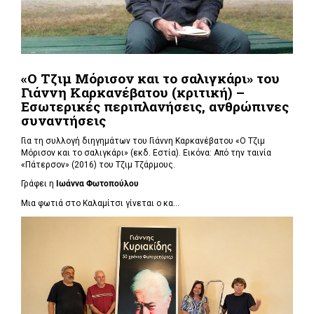
«Ο Τζιμ Μόρισον και το σαλιγκάρι» του
Γιάννη Καρκανέβατου (κριτική) –
Εσωτερικές περιπλανήσεις, ανθρώπινες
συναντήσεις
Για τη συλλογή διηγημάτων του Γιάννη Καρκανέβατου «Ο Τζιμ
Μόρισον και το σαλιγκάρι» (εκδ. Εστία). Εικόνα: Από την ταινία
«Πάτερσον» (2016) του Τζιμ Τζάρμους.
Γράφει η
Ιωάννα Φωτοπούλου
Μια φωτιά στο Καλαμίτσι γίνεται ο κα...