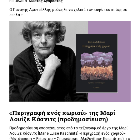
Επιμέλεια:
Κώστας Αγοραστός
Ο Παναγής Αφεντέλλης ρούφηξε νωχελικά τον καφέ του κι άφησε
απαλά τ...
«Περιγραφή ενός χωριού» της Μαρί
Λουίζε Κάσνιτς (προδημοσίευση)
Προδημοσίευση αποσπάσματος από το πεζογραφικό έργο της Μαρί
Λουίζε Κάσνιτς [Marie Luise Kaschnitz] «Περιγραφή ενός χωριού»
(Μετάφραση – Επίμετρο – Σημειώσεις: Αλέξανδρος Κυπριώτης), το