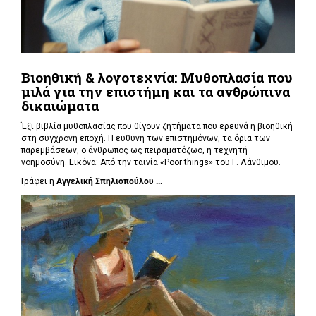
Βιοηθική & λογοτεχνία: Μυθοπλασία που
μιλά για την επιστήμη και τα ανθρώπινα
δικαιώματα
Έξι βιβλία μυθοπλασίας που θίγουν ζητήματα που ερευνά η βιοηθική
στη σύγχρονη εποχή. Η ευθύνη των επιστημόνων, τα όρια των
παρεμβάσεων, ο άνθρωπος ως πειραματόζωο, η τεχνητή
νοημοσύνη. Εικόνα: Από την ταινία «Poor things» του Γ. Λάνθιμου.
Γράφει η
Αγγελική Σπηλιοπούλου ...