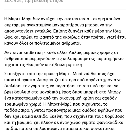
Σελ. 424, τιμή εκδότη €15,00
Η Μπριτ-Μαρί δεν αντέχει την ακαταστασία - ακόμη και ένα
συρτάρι με ανακατεμένα μαχαιροπίρουνα μπορεί να την
αποσυντονίσει εντελώς. Επίσης ξυπνάει κάθε μέρα την ίδια
ώρα και τρώει το φαγητό της ακριβώς όταν πρέπει, γιατί έτσι
κάνουν όλοι οι πολιτισμένοι άνθρωποι.
Δεν είναι επιθετική - κάθε άλλο. Απλώς μερικές φορές οι
άνθρωποι παρερμηνεύουν τις καλοπροαίρετες παρατηρήσεις
της και τις θεωρούν κακόβουλη κριτική.
Στα εξήντα τρία της όμως η Μπριτ-Μαρί νιώθει πως έχει
υποστεί αρκετά. Αποφασίζει ύστερα από σαράντα χρόνια να
διαλύσει τον γάμο της, να παρατήσει το σπιτικό της και να
βρει δουλειά στο μοναδικό μέρος όπου μπορεί: στο Μποργ,
ένα κατεστραμμένο από την οικονομική κρίση και σχεδόν
ερειπωμένο χωριό. Η Μπριτ-Μαρί, που σιχαίνεται το
ποδόσφαιρο, γίνεται προπονήτρια μιας ομάδας εφήβων που
δεν έχει καμία ελπίδα. Εκείνη, που σιχαίνεται τους θορύβους
και τη βρωμιά, ζει πλέον σε έναν χώρο γεμάτο φωνακλάδικα
παιδιά, πατάει σε λασπωμένα πατώματα και συγκατοικεί