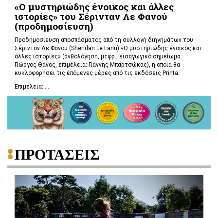
«Ο μυστηριώδης ένοικος και άλλες
ιστορίες» του Σέρινταν Λε Φανού
(προδημοσίευση)
Προδημοσίευση αποσπάσματος από τη συλλογή διηγημάτων του
Σέρινταν Λε Φανού (Sheridan Le Fanu) «Ο μυστηριώδης ένοικος και
άλλες ιστορίες» (ανθολόγηση, μτφρ., εισαγωγικό σημείωμα:
Γιώργος Θάνος, επιμέλεια: Γιάννης Μπαρτσώκας), η οποία θα
κυκλοφορήσει τις επόμενες μέρες από τις εκδόσεις Printa.
Επιμέλεια: ...
ΠΡΟΤΑΣΕΙΣ