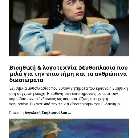
Βιοηθική & λογοτεχνία: Μυθοπλασία που
μιλά για την επιστήμη και τα ανθρώπινα
δικαιώματα
Έξι βιβλία μυθοπλασίας που θίγουν ζητήματα που ερευνά η βιοηθική
στη σύγχρονη εποχή. Η ευθύνη των επιστημόνων, τα όρια των
παρεμβάσεων, ο άνθρωπος ως πειραματόζωο, η τεχνητή
νοημοσύνη. Εικόνα: Από την ταινία «Poor things» του Γ. Λάνθιμου.
Γράφει η
Αγγελική Σπηλιοπούλου ...