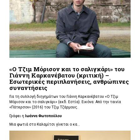
«Ο Τζιμ Μόρισον και το σαλιγκάρι» του
Γιάννη Καρκανέβατου (κριτική) –
Εσωτερικές περιπλανήσεις, ανθρώπινες
συναντήσεις
Για τη συλλογή διηγημάτων του Γιάννη Καρκανέβατου «Ο Τζιμ
Μόρισον και το σαλιγκάρι» (εκδ. Εστία). Εικόνα: Από την ταινία
«Πάτερσον» (2016) του Τζιμ Τζάρμους.
Γράφει η
Ιωάννα Φωτοπούλου
Μια φωτιά στο Καλαμίτσι γίνεται ο κα...