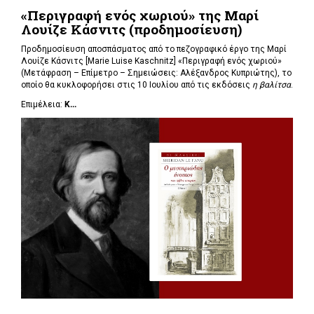
«Περιγραφή ενός χωριού» της Μαρί
Λουίζε Κάσνιτς (προδημοσίευση)
Προδημοσίευση αποσπάσματος από το πεζογραφικό έργο της Μαρί
Λουίζε Κάσνιτς [Marie Luise Kaschnitz] «Περιγραφή ενός χωριού»
(Μετάφραση – Επίμετρο – Σημειώσεις: Αλέξανδρος Κυπριώτης), το
οποίο θα κυκλοφορήσει στις 10 Ιουλίου από τις εκδόσεις
η βαλίτσα
.
Επιμέλεια:
Κ...