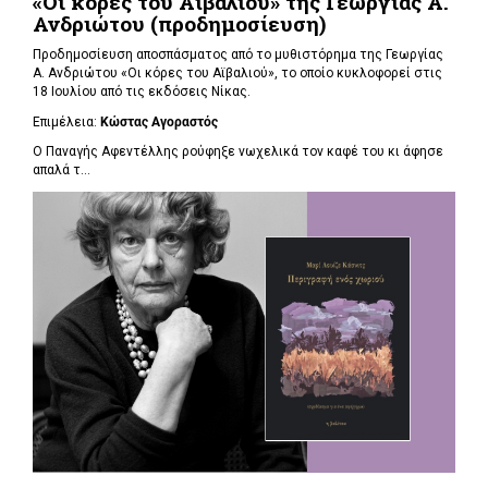
«Οι κόρες του Αϊβαλιού» της Γεωργίας Α.
Ανδριώτου (προδημοσίευση)
Προδημοσίευση αποσπάσματος από το μυθιστόρημα της Γεωργίας
Α. Ανδριώτου «Οι κόρες του Αϊβαλιού», το οποίο κυκλοφορεί στις
18 Ιουλίου από τις εκδόσεις Νίκας.
Επιμέλεια:
Κώστας Αγοραστός
Ο Παναγής Αφεντέλλης ρούφηξε νωχελικά τον καφέ του κι άφησε
απαλά τ...