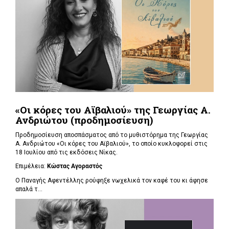
«Οι κόρες του Αϊβαλιού» της Γεωργίας Α.
Ανδριώτου (προδημοσίευση)
Προδημοσίευση αποσπάσματος από το μυθιστόρημα της Γεωργίας
Α. Ανδριώτου «Οι κόρες του Αϊβαλιού», το οποίο κυκλοφορεί στις
18 Ιουλίου από τις εκδόσεις Νίκας.
Επιμέλεια:
Κώστας Αγοραστός
Ο Παναγής Αφεντέλλης ρούφηξε νωχελικά τον καφέ του κι άφησε
απαλά τ...