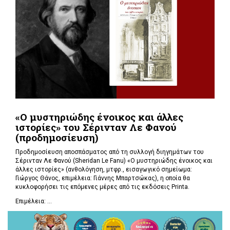
«Ο μυστηριώδης ένοικος και άλλες
ιστορίες» του Σέρινταν Λε Φανού
(προδημοσίευση)
Προδημοσίευση αποσπάσματος από τη συλλογή διηγημάτων του
Σέρινταν Λε Φανού (Sheridan Le Fanu) «Ο μυστηριώδης ένοικος και
άλλες ιστορίες» (ανθολόγηση, μτφρ., εισαγωγικό σημείωμα:
Γιώργος Θάνος, επιμέλεια: Γιάννης Μπαρτσώκας), η οποία θα
κυκλοφορήσει τις επόμενες μέρες από τις εκδόσεις Printa.
Επιμέλεια: ...