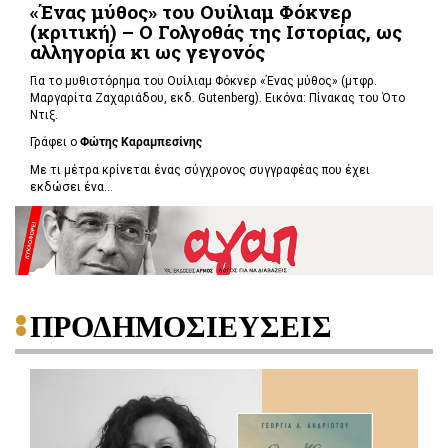
«Ένας μύθος» του Ουίλιαμ Φόκνερ
(κριτική) – Ο Γολγοθάς της Ιστορίας, ως
αλληγορία κι ως γεγονός
Για το μυθιστόρημα του Ουίλιαμ Φόκνερ «Ένας μύθος» (μτφρ.
Μαργαρίτα Ζαχαριάδου, εκδ. Gutenberg). Εικόνα: Πίνακας του Ότο
Ντιξ.
Γράφει ο
Φώτης Καραμπεσίνης
Με τι μέτρα κρίνεται ένας σύγχρονος συγγραφέας που έχει
εκδώσει ένα...
ΠΡΟΔΗΜΟΣΙΕΥΣΕΙΣ