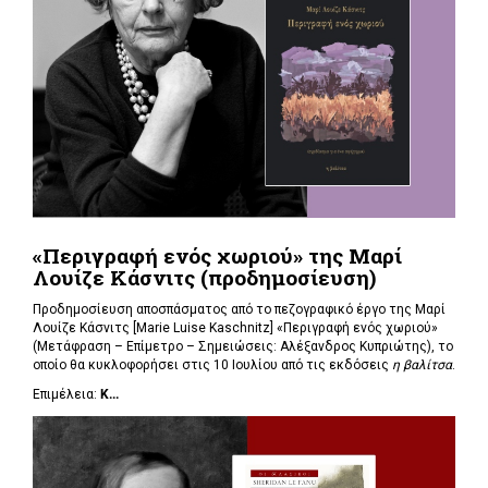
«Περιγραφή ενός χωριού» της Μαρί
Λουίζε Κάσνιτς (προδημοσίευση)
Προδημοσίευση αποσπάσματος από το πεζογραφικό έργο της Μαρί
Λουίζε Κάσνιτς [Marie Luise Kaschnitz] «Περιγραφή ενός χωριού»
(Μετάφραση – Επίμετρο – Σημειώσεις: Αλέξανδρος Κυπριώτης), το
οποίο θα κυκλοφορήσει στις 10 Ιουλίου από τις εκδόσεις
η βαλίτσα
.
Επιμέλεια:
Κ...