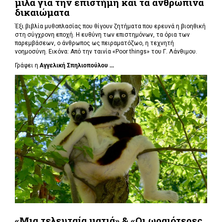
μιλά για την επιστήμη και τα ανθρώπινα
δικαιώματα
Έξι βιβλία μυθοπλασίας που θίγουν ζητήματα που ερευνά η βιοηθική
στη σύγχρονη εποχή. Η ευθύνη των επιστημόνων, τα όρια των
παρεμβάσεων, ο άνθρωπος ως πειραματόζωο, η τεχνητή
νοημοσύνη. Εικόνα: Από την ταινία «Poor things» του Γ. Λάνθιμου.
Γράφει η
Αγγελική Σπηλιοπούλου ...
«Μια τελευταία ματιά» & «Οι ωραιότερες