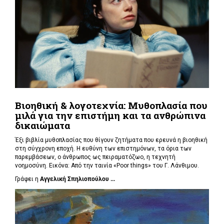
Βιοηθική & λογοτεχνία: Μυθοπλασία που
μιλά για την επιστήμη και τα ανθρώπινα
δικαιώματα
Έξι βιβλία μυθοπλασίας που θίγουν ζητήματα που ερευνά η βιοηθική
στη σύγχρονη εποχή. Η ευθύνη των επιστημόνων, τα όρια των
παρεμβάσεων, ο άνθρωπος ως πειραματόζωο, η τεχνητή
νοημοσύνη. Εικόνα: Από την ταινία «Poor things» του Γ. Λάνθιμου.
Γράφει η
Αγγελική Σπηλιοπούλου ...