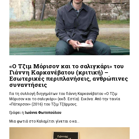
«Ο Τζιμ Μόρισον και το σαλιγκάρι» του
Γιάννη Καρκανέβατου (κριτική) –
Εσωτερικές περιπλανήσεις, ανθρώπινες
συναντήσεις
Για τη συλλογή διηγημάτων του Γιάννη Καρκανέβατου «Ο Τζιμ
Μόρισον και το σαλιγκάρι» (εκδ. Εστία). Εικόνα: Από την ταινία
«Πάτερσον» (2016) του Τζιμ Τζάρμους.
Γράφει η
Ιωάννα Φωτοπούλου
Μια φωτιά στο Καλαμίτσι γίνεται ο κα...