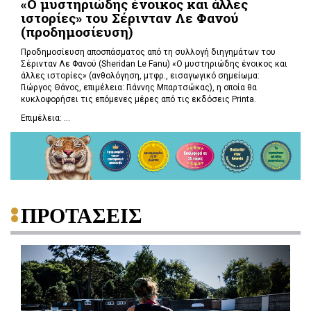
«Ο μυστηριώδης ένοικος και άλλες
ιστορίες» του Σέρινταν Λε Φανού
(προδημοσίευση)
Προδημοσίευση αποσπάσματος από τη συλλογή διηγημάτων του
Σέρινταν Λε Φανού (Sheridan Le Fanu) «Ο μυστηριώδης ένοικος και
άλλες ιστορίες» (ανθολόγηση, μτφρ., εισαγωγικό σημείωμα:
Γιώργος Θάνος, επιμέλεια: Γιάννης Μπαρτσώκας), η οποία θα
κυκλοφορήσει τις επόμενες μέρες από τις εκδόσεις Printa.
Επιμέλεια: ...
ΠΡΟΤΑΣΕΙΣ