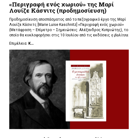
«Περιγραφή ενός χωριού» της Μαρί
Λουίζε Κάσνιτς (προδημοσίευση)
Προδημοσίευση αποσπάσματος από το πεζογραφικό έργο της Μαρί
Λουίζε Κάσνιτς [Marie Luise Kaschnitz] «Περιγραφή ενός χωριού»
(Μετάφραση – Επίμετρο – Σημειώσεις: Αλέξανδρος Κυπριώτης), το
οποίο θα κυκλοφορήσει στις 10 Ιουλίου από τις εκδόσεις
η βαλίτσα
.
Επιμέλεια:
Κ...