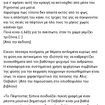
για ν' αφήσει αυτή την κραυγή να εκτιναχθεί από μέσα του.
Ρίχνοντας μια ματιά
παρατηρώ πως τίποτα δεν απαντά εκτός από το φως,
που η απάντησή του κάνει τις τρίχες της γης να σηκώνονται
και τις σκιές να πέφτουν με όλο τους το μήκος χωρίς
κανέναν ήχο.
Ποια είναι η λέξη για το ανείπωτο, όταν το χώμα γεμίζει
τριζόνια; [...]
[Από την έκδοση]
Είκοσι τέσσερα ποιήματα, με θέματα αντλημένα κυρίως από
τη φύση και αντικείμενο την ιδιότητά της να καθρεφτίζει
συναισθήματα από τον βαθύτερο ψυχισμό του ανθρώπου.
Η επαναφορά και συστηματική χρήση αρχέγονων συμβόλων
της φύσης για την έκφραση σύγχρονων συναισθημάτων είναι
ίσως το κύριο χαρακτηριστικό της ποίησης της Άλις
Όσβαλντ. (Από την παρουσίαση στο οπισθόφυλλο του
βιβλίου)
«Το Πέφτοντας ξύπνια συνδυάζει πυκνή γραφή με έναν
ρέοντα μουσικό βηματισμό. Η Όσβαλντ είναι μια βαθιά