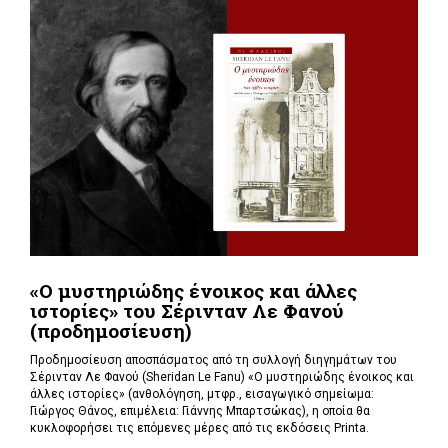
«Ο μυστηριώδης ένοικος και άλλες
ιστορίες» του Σέρινταν Λε Φανού
(προδημοσίευση)
Προδημοσίευση αποσπάσματος από τη συλλογή διηγημάτων του
Σέρινταν Λε Φανού (Sheridan Le Fanu) «Ο μυστηριώδης ένοικος και
άλλες ιστορίες» (ανθολόγηση, μτφρ., εισαγωγικό σημείωμα:
Γιώργος Θάνος, επιμέλεια: Γιάννης Μπαρτσώκας), η οποία θα
κυκλοφορήσει τις επόμενες μέρες από τις εκδόσεις Printa.