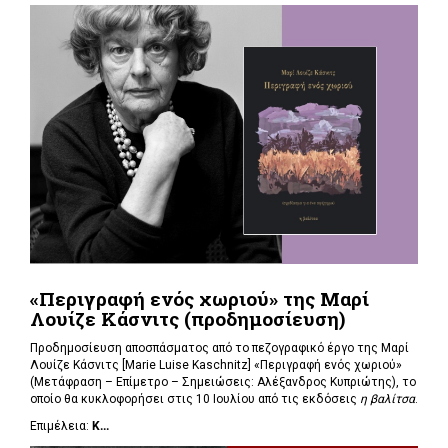
«Περιγραφή ενός χωριού» της Μαρί
Λουίζε Κάσνιτς (προδημοσίευση)
Προδημοσίευση αποσπάσματος από το πεζογραφικό έργο της Μαρί
Λουίζε Κάσνιτς [Marie Luise Kaschnitz] «Περιγραφή ενός χωριού»
(Μετάφραση – Επίμετρο – Σημειώσεις: Αλέξανδρος Κυπριώτης), το
οποίο θα κυκλοφορήσει στις 10 Ιουλίου από τις εκδόσεις
η βαλίτσα
.
Επιμέλεια:
Κ...