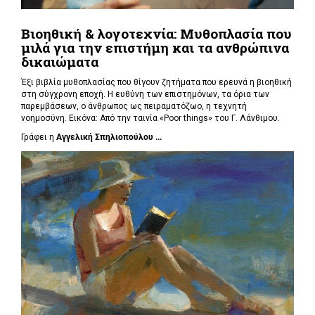
Βιοηθική & λογοτεχνία: Μυθοπλασία που
μιλά για την επιστήμη και τα ανθρώπινα
δικαιώματα
Έξι βιβλία μυθοπλασίας που θίγουν ζητήματα που ερευνά η βιοηθική
στη σύγχρονη εποχή. Η ευθύνη των επιστημόνων, τα όρια των
παρεμβάσεων, ο άνθρωπος ως πειραματόζωο, η τεχνητή
νοημοσύνη. Εικόνα: Από την ταινία «Poor things» του Γ. Λάνθιμου.
Γράφει η
Αγγελική Σπηλιοπούλου ...