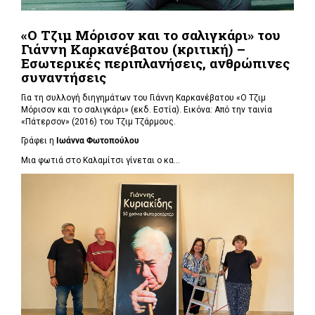
«Ο Τζιμ Μόρισον και το σαλιγκάρι» του
Γιάννη Καρκανέβατου (κριτική) –
Εσωτερικές περιπλανήσεις, ανθρώπινες
συναντήσεις
Για τη συλλογή διηγημάτων του Γιάννη Καρκανέβατου «Ο Τζιμ
Μόρισον και το σαλιγκάρι» (εκδ. Εστία). Εικόνα: Από την ταινία
«Πάτερσον» (2016) του Τζιμ Τζάρμους.
Γράφει η
Ιωάννα Φωτοπούλου
Μια φωτιά στο Καλαμίτσι γίνεται ο κα...