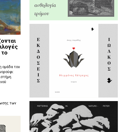
ζονται
ιλογές
 το
 η ομάδα του
νορούφι:
ιστήμη.
ανού
ρωσης των