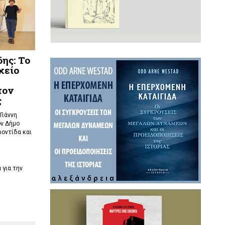
ης: Το
χείο
τον
ς
Γιάννη
ν Δήμο
ροντίδα και
 για την