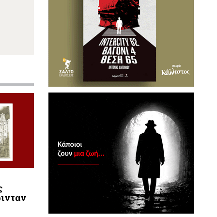
ς
ρινταν