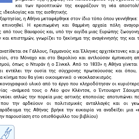
και των προοπτικών της εκφράζουν τη νέα αποστολ
ς ιδεολογίας και της αισθητικής.
εξαρτησίας, η Αθήνα μεταφέρθηκε στον ίδιο τόπο όπου γεννήθηκε:
 επινοηθεί. Η ερειπωμένη και θαμμένη αρχαία πόλη αναγορ
 από τους Βαυαρούς και, υπό την αιγίδα μιας Ευρώπης ζωογον
 και επιστημών, γνωρίζει το ξεκίνημα της αναγέννησής της και 
ανατίθεται σε Γάλλους, Γερμανούς και Έλληνες αρχιτέκτονες και 
ίσι, στο Μόναχο και στο Βερολίνο και αντλούσαν έμπνευση α
μού, όπως ο Ντυράν ή ο Σίνκελ. Από το 1833» η Αθήνα γίνεται
ει εντέλει την ουσία της σύγχρονης πρωτεύουσας και όπου,
α κίνημα που θα γίνει οικουμενικό: ο νεοκλασικισμός.
ικονογραφικό υλικό από το έργο που κληροδότησαν οι κυριότερο
σίας -ανάμεσά τους ο Λέο φον Κλέντσε, ο Έντουαρντ Σάουμπ
χνεύει απλώς την πορεία μιας αστικής εποποιίας· αποτυπώνει π
που την αρδεύουν οι πολιτισμικές ανταλλαγές και οι γεω
αράδειγμα της Αθήνας βρήκε την ευκαιρία να αναδείξει μια «
την παρουσίαση στο οπισθόφυλλο του βιβλίου)