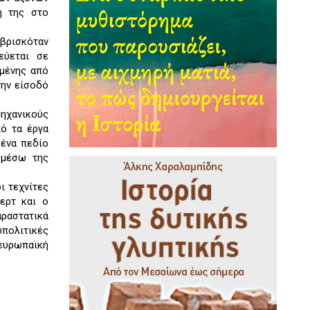
ή της στο
 βρισκόταν
εύεται σε
ημένης από
την είσοδό
μηχανικούς
πό τα έργα
 ένα πεδίο
 μέσω της
ι τεχνίτες
ερτ και ο
αραστατικά
πολιτικές
ευρωπαϊκή