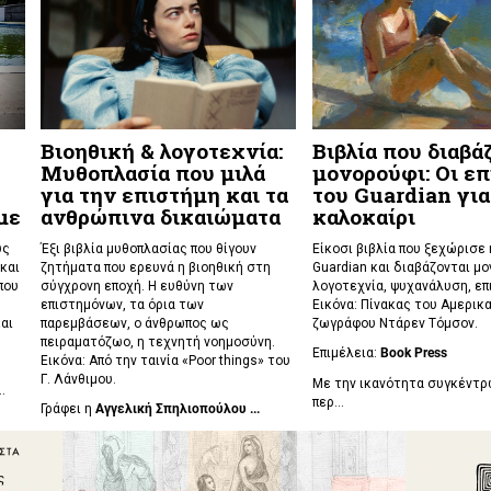
Βιοηθική & λογοτεχνία:
Βιβλία που διαβά
Μυθοπλασία που μιλά
μονορούφι: Οι επ
για την επιστήμη και τα
του Guardian για
με
ανθρώπινα δικαιώματα
καλοκαίρι
υς
Έξι βιβλία μυθοπλασίας που θίγουν
Είκοσι βιβλία που ξεχώρισε
και
ζητήματα που ερευνά η βιοηθική στη
Guardian και διαβάζονται μο
που
σύγχρονη εποχή. Η ευθύνη των
λογοτεχνία, ψυχανάλυση, επ
επιστημόνων, τα όρια των
Εικόνα: Πίνακας του Αμερικ
αι
παρεμβάσεων, ο άνθρωπος ως
ζωγράφου Ντάρεν Τόμσον.
πειραματόζωο, η τεχνητή νοημοσύνη.
Επιμέλεια:
Book Press
Εικόνα: Από την ταινία «Poor things» του
Γ. Λάνθιμου.
Με την ικανότητα συγκέντ
..
περ...
Γράφει η
Αγγελική Σπηλιοπούλου ...