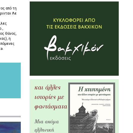
ος από τη
ρινταν Λε
λλες
.,
ος Θάνος,
ας), η
επόμενες
ta.