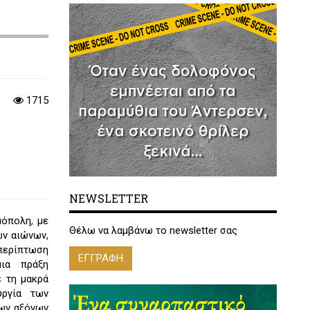
1715
NEWSLETTER
μόπολη, με
Θέλω να λαμβάνω το newsletter σας
ων αιώνων,
 περίπτωση
ΕΓΓΡΑΦΗ
ια πράξη
ε τη μακρά
υργία των
των αξόνων