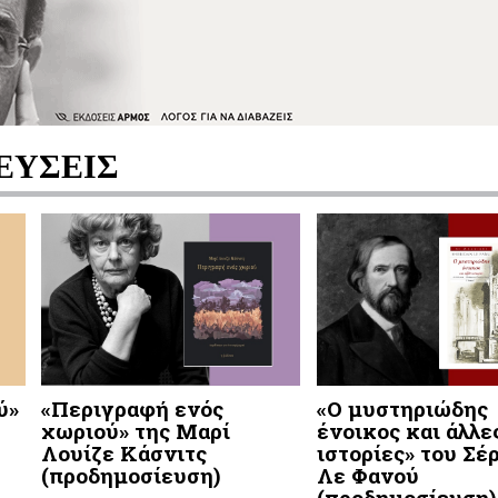
ΕΥΣΕΙΣ
ύ»
«Περιγραφή ενός
«Ο μυστηριώδης
χωριού» της Μαρί
ένοικος και άλλε
Λουίζε Κάσνιτς
ιστορίες» του Σέ
(προδημοσίευση)
Λε Φανού
(προδημοσίευση)