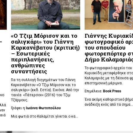
«Ο Τζιμ Μόρισον και το
Γιάννης Κυριακίδ
–
σαλιγκάρι» του Γιάννη
φωτογραφικό αρ
Καρκανέβατου (κριτική)
του σπουδαίου
– Εσωτερικές
φωτορεπόρτερ σ
περιπλανήσεις,
Δήμο Καλαμαριά
ανθρώπινες
Το φωτογραφικό αρχείο του 
συναντήσεις
Κυριακίδη μεταφέρθηκε στο
Καλαμαριάς με τη δέουσα φ
Για τη συλλογή διηγημάτων του Γιάννη
επιστημονική μέριμνα.
Καρκανέβατου «Ο Τζιμ Μόρισον και το
σαλιγκάρι» (εκδ. Εστία). Εικόνα: Από την
Επιμέλεια:
Book
Press
όνο
ταινία «Πάτερσον» (2016) του Τζιμ
Ένα ακόμη καθοριστικό βήμα
Τζάρμους.
ανάδειξη ενός από τα σημα...
αλλά
Γράφει η
Ιωάννα Φωτοπούλου
ναν
πειά
Μια φωτιά στο Καλαμίτσι γίνεται ο κα...