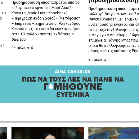
το
Προδημοσίευση αποσπάσματος από το
πεζογραφικό έργο της Μαρί Λουίζε
Προδημοσίευση αποσπάσματ
 το
Κάσνιτς [Marie Luise Kaschnitz]
συλλογή διηγημάτων του Σέ
ό
«Περιγραφή ενός χωριού» (Μετάφραση
Φανού (Sheridan Le Fanu) «Ο
– Επίμετρο – Σημειώσεις: Αλέξανδρος
μυστηριώδης ένοικος και ά
Κυπριώτης), το οποίο θα κυκλοφορήσει
ιστορίες» (ανθολόγηση, μτφρ
στις 10 Ιουλίου από τις εκδόσεις
η
εισαγωγικό σημείωμα: Γιώργ
βαλίτσα
.
επιμέλεια: Γιάννης Μπαρτσώκ
οποία θα κυκλοφορήσει τις 
αλά
Επιμέλεια:
Κ...
μέρες από τις εκδόσεις Prin
Επιμέλεια: ...