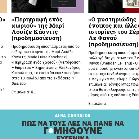
ύ»
«Περιγραφή ενός
«Ο μυστηριώδης
χωριού» της Μαρί
ένοικος και άλλε
Λουίζε Κάσνιτς
ιστορίες» του Σέ
(προδημοσίευση)
Λε Φανού
(προδημοσίευση)
το
Προδημοσίευση αποσπάσματος από το
πεζογραφικό έργο της Μαρί Λουίζε
Προδημοσίευση αποσπάσματ
 το
Κάσνιτς [Marie Luise Kaschnitz]
συλλογή διηγημάτων του Σέ
ό
«Περιγραφή ενός χωριού» (Μετάφραση
Φανού (Sheridan Le Fanu) «Ο
– Επίμετρο – Σημειώσεις: Αλέξανδρος
μυστηριώδης ένοικος και ά
Κυπριώτης), το οποίο θα κυκλοφορήσει
ιστορίες» (ανθολόγηση, μτφρ
στις 10 Ιουλίου από τις εκδόσεις
η
εισαγωγικό σημείωμα: Γιώργ
βαλίτσα
.
επιμέλεια: Γιάννης Μπαρτσώκ
οποία θα κυκλοφορήσει τις 
αλά
Επιμέλεια:
Κ...
μέρες από τις εκδόσεις Prin
Επιμέλεια: ...