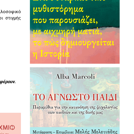
φιλοσοφικό
ι στιγμής
φέρουν.