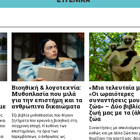
Βιοηθική & λογοτεχνία:
«Μια τελευταία μ
Μυθοπλασία που μιλά
«Οι ωραιότερες
για την επιστήμη και τα
συναντήσεις μου
με
ανθρώπινα δικαιώματα
ζώα» – Δύο βιβλία
ζωή μας με τα (ά
υς
Έξι βιβλία μυθοπλασίας που θίγουν
ζώα
και
ζητήματα που ερευνά η βιοηθική στη
που
σύγχρονη εποχή. Η ευθύνη των
Συναντήσεις με απειλούμενα
επιστημόνων, τα όρια των
καθώς και με άλλα ζώα που 
αι
παρεμβάσεων, ο άνθρωπος ως
θυμίζουν τον εαυτό μας. Δύο