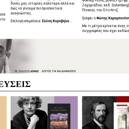
Φόκνερ «Ένας μύθος» (μτφρ
δικές μας ιστορίες καλύτερα αλλά και
Ζαχαριάδου, εκδ. Gutenberg)
πώς να γίνουμε πιο προσεκτικοί
Πίνακας του Ότο Ντιξ.
αναγνώστες.
ασε
Γράφει ο
Φώτης Καραμπεσίν
ντα
Επιλογή-επιμέλεια:
Ελένη Κορόβηλα
...
Με τι μέτρα κρίνεται ένας 
συγγραφέας που έχει εκδώσε
ΕΥΣΕΙΣ