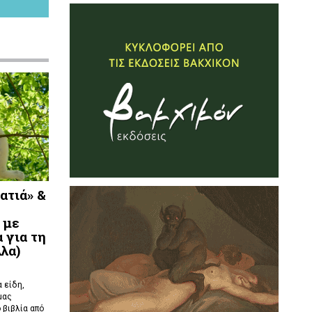
ατιά» &
 με
 για τη
λλα)
 είδη,
μας
 βιβλία από