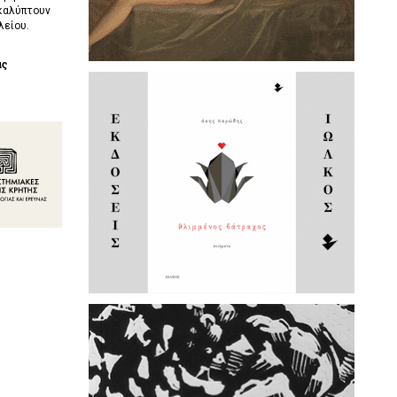
καλύπτουν
λείου.
ας