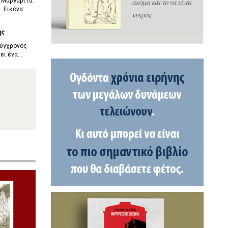
. Μαργαρίτα
. Εικόνα:
ης
σύγχρονος
ι ένα...