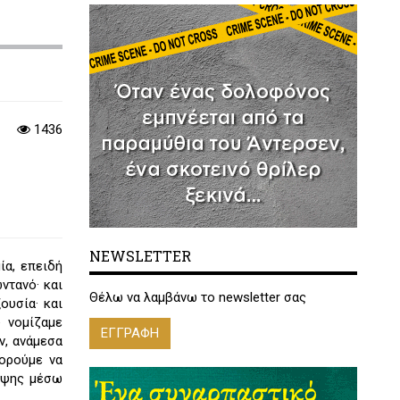
1436
NEWSLETTER
ία, επειδή
ντανό· και
Θέλω να λαμβάνω το newsletter σας
ουσία· και
 νομίζαμε
ΕΓΓΡΑΦΗ
ν, ανάμεσα
πορούμε να
ιψης μέσω