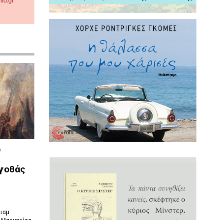
υ
λγοθάς
λιαμ