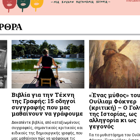
ΡΘΡΑ
Βιβλία για την Τέχνη
«Ένας μύθος» το
της Γραφής: 15 οδηγοί
Ουίλιαμ Φόκνερ
συγγραφής που μας
(κριτική) – Ο Γο
μαθαίνουν να γράφουμε
της Ιστορίας, ως
αλληγορία κι ως
Δεκαπέντε βιβλία, από καταξιωμένους
γεγονός
συγγραφείς, σημαντικούς κριτικούς και
ειδικούς της δημιουργικής γραφής, που
Για το μυθιστόρημα του Ουί
μας μαθαίνουν πώς να γράφουμε τις