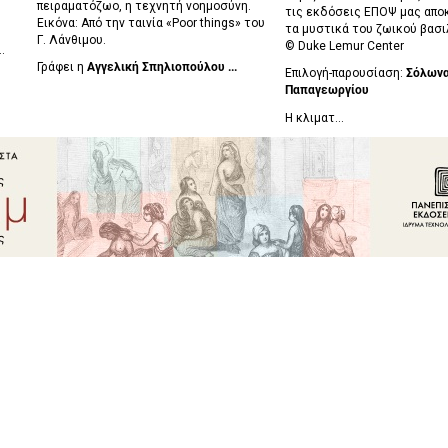
πειραματόζωο, η τεχνητή νοημοσύνη.
τις εκδόσεις ΕΠΟΨ μας απο
Εικόνα: Από την ταινία «Poor things» του
τα μυστικά του ζωικού βασι
Γ. Λάνθιμου.
©
Duke Lemur Center
..
Γράφει η
Αγγελική Σπηλιοπούλου ...
Επιλογή-παρουσίαση:
Σόλων
Παπαγεωργίου
Η κλιματ...