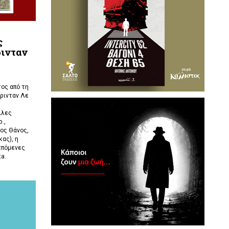
ς
ρινταν
ος από τη
ρινταν Λε
λλες
.,
ος Θάνος,
ας), η
επόμενες
ta.