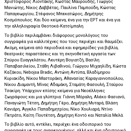
Χριστόφορος Λιοντάκης, Κώστας Μαυρουδής, Γιώργος
Μανιώτης, Νίκος Δαββέτας, Παυλίνα Παμπούδη, Κώστας
Παπαγεωργίου, Στέφανος Μπεκατώρος, Δημήτρης
Κοσμόπουλος. Και δύο κείμενα, ένα για την ΕΡΤ και ένα για
την αλληλογραφία Θεοτοκά-Κατσίμπαλη.
Το βιβλίο περιλαμβάνει διάφορους μονολόγους του
συγγραφέα για καλλιτέχνες που τους περιέχει και θαυμάζει.
Ακόμη, κείμενα από περιοδικά και εφημερίδες για βιβλία,
θεατρικές παραστάσεις και τη σκηνοθετική εργασία των:
Σπύρου Ευαγγελάτου, Λευτέρη Βογιατζή, Βασίλη
Παπαβασιλείου, Στάθη Λιβαθινού, Γιώργου Μιχαηλίδη, Κώστα
Καζάκου, Nebojsa Bradic, Αντώνη Αντύπα, Βλαδίμηρου
Κυριακίδη, Νίκου Μαστοράκη, Αθανασίας Καραγιαννοπούλου,
Νίκου Διαμαντή, Μίνας Αδαμάκη, Σταμάτη Φασουλή, Σταύρου
Τσακίρη. Υπάρχουν επίσης κείμενα για Νεοέλληνες
ζωγράφους και μια γλύπτρια: Γιάννη Μόραλη, Αλέκο Φασιανό,
Παναγιώτη Τέτση, Δημήτρη Γέρο, Δημήτρη Μυταρά, Βλάση
Κανιάρη, Άγγελο Παπαδημητρίου, Νίκο Χουλιαρά, Ντίνο
Πετράτο, Καίτη Πουτέτση, Δημήτρη Κοντό και Ναταλία Μελά.
Το βιβλίο αυτό, εντέλει, περιέχει ένα οδοιπορικό του
συγγραφέα με τους αναφερομένους, αλλά και ένα οδοιπορικό