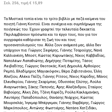
Σελ. 256, τιμή € 15,89
Τα Μυστικά τοπία είναι το τρίτο βιβλίο με πεζά κείμενα του
ποιητή Γιάννη Κοντού. Είναι συνέχεια και συμπλήρωμα της
ποιήσεώς του. Έχουν γραφτεί την τελευταία δεκαετία.
Περιλαμβάνουν πρόσωπα και το έργο τους, που για τον
συγγραφέα καθόρισαν τη ζωή του και τους
προσανατολισμούς του. Άλλα ζουν ανάμεσά μας, άλλα δεν
υπάρχουν πια: Γιώργος Σεφέρης, Γιάννης Τσαρούχης, Νανά
Καλλιανέση, Μποστ, Κώστας Καρυωτάκης, Νίκος Καββαδίας,
Ναπολέων Λαπαθιώτης, Δημήτρης Ποταμίτης, Τάσος
Λειβαδίτης, Γιώργος Θεοτοκάς, Κική Δημουλά, Αρθούρος
Ρεμπό, Βλαδίμηρος Μαγιακόφσκι, Βέρα Ζαβιτσιάνου, Έλλη
Αλεξίου, Αλέκα Παΐζη, Γιάννης Ρίτσος, Νίκος Καρύδης, Μάνος
Ελευθερίου, Γιάννης Σκαρίμπας, Οδυσσέας Ελύτης, Λούλα
Αναγνωστάκη, Σάκης Πεπονής, Άρης Αλεξάνδρου, Σταύρος
Βαβούρης, Άλκη Ζέη, Τζένη Καρέζη, Ρούλα Κακλαμανάκη,
Λευτέρης Παπαδόπουλος, Θανάσης Νιάρχος, Κώστας
Μουρσελάς, Ίνγκμαρ Μπέργκμαν, Γιάννης Βαρβέρης, Γιώργος
Μαρκόπουλος, Αντώνης Φωστιέρης, Νατάσα Χατζιδάκι,