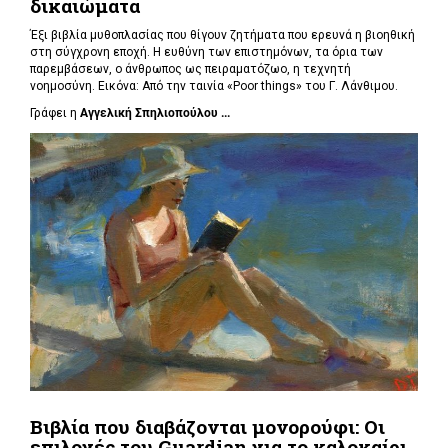
δικαιώματα
Έξι βιβλία μυθοπλασίας που θίγουν ζητήματα που ερευνά η βιοηθική
στη σύγχρονη εποχή. Η ευθύνη των επιστημόνων, τα όρια των
παρεμβάσεων, ο άνθρωπος ως πειραματόζωο, η τεχνητή
νοημοσύνη. Εικόνα: Από την ταινία «Poor things» του Γ. Λάνθιμου.
Γράφει η
Αγγελική Σπηλιοπούλου ...
Βιβλία που διαβάζονται μονορούφι: Οι
επιλογές του Guardian για το καλοκαίρι