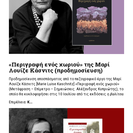
«Περιγραφή ενός χωριού» της Μαρί
Λουίζε Κάσνιτς (προδημοσίευση)
Προδημοσίευση αποσπάσματος από το πεζογραφικό έργο της Μαρί
Λουίζε Κάσνιτς [Marie Luise Kaschnitz] «Περιγραφή ενός χωριού»
(Μετάφραση – Επίμετρο – Σημειώσεις: Αλέξανδρος Κυπριώτης), το
οποίο θα κυκλοφορήσει στις 10 Ιουλίου από τις εκδόσεις
η βαλίτσα
.
Επιμέλεια:
Κ...