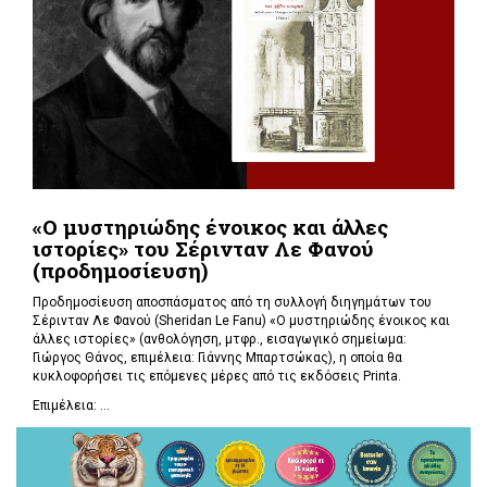
«Ο μυστηριώδης ένοικος και άλλες
ιστορίες» του Σέρινταν Λε Φανού
(προδημοσίευση)
Προδημοσίευση αποσπάσματος από τη συλλογή διηγημάτων του
Σέρινταν Λε Φανού (Sheridan Le Fanu) «Ο μυστηριώδης ένοικος και
άλλες ιστορίες» (ανθολόγηση, μτφρ., εισαγωγικό σημείωμα:
Γιώργος Θάνος, επιμέλεια: Γιάννης Μπαρτσώκας), η οποία θα
κυκλοφορήσει τις επόμενες μέρες από τις εκδόσεις Printa.
Επιμέλεια: ...