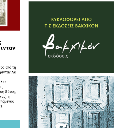
ς
ρινταν
ος από τη
ρινταν Λε
λλες
.,
ος Θάνος,
ας), η
επόμενες
ta.