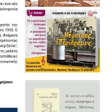
ει ένα νέο
 Δολοφονία
γητής της
το 1955. Ο
ή. Ανάμεσα
οτρέποντας
νεχίζεται",
στη μελέτη
ροσπάθειες
οινωνικής
φέρουν.