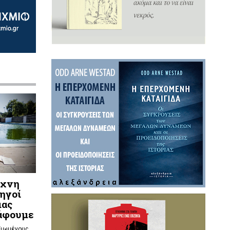
έχνη
δηγοί
μας
ράφουμε
ξιωμένους