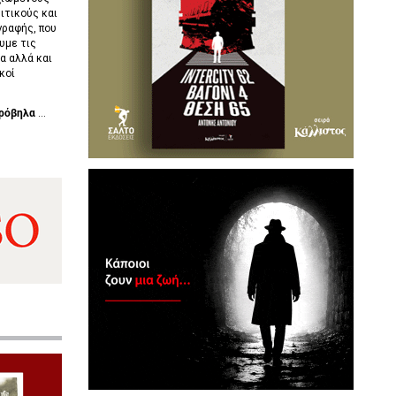
ιτικούς και
γραφής, που
υμε τις
α αλλά και
κοί
ρόβηλα
...