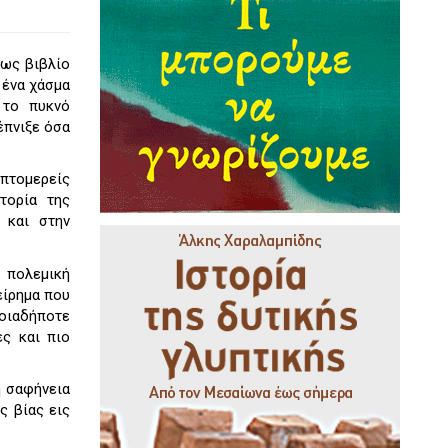
σως βιβλίο
 ένα χάσμα
 το πυκνό
έπνιξε όσα
επτομερείς
τορία της
 και στην
 πολεμική
είρημα που
ποιαδήποτε
ς και πιο
η σαφήνεια
ς βίας εις