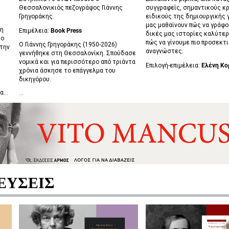
Θεσσαλονικιός πεζογράφος Γιάννης
συγγραφείς, σημαντικούς κρ
Γρηγοράκης.
ειδικούς της δημιουργικής 
μας μαθαίνουν πώς να γράφο
νη
Επιμέλεια:
Book Press
δικές μας ιστορίες καλύτερ
το
πώς να γίνουμε πιο προσεκτι
Ο Γιάννης Γρηγοράκης (1950-2026)
 την
αναγνώστες.
γεννήθηκε στη Θεσσαλονίκη. Σπούδασε
νομικά και για περισσότερο από τριάντα
Επιλογή-επιμέλεια:
Ελένη Κο
χρόνια άσκησε το επάγγελμα του
δικηγόρου.
...
...
ΕΥΣΕΙΣ