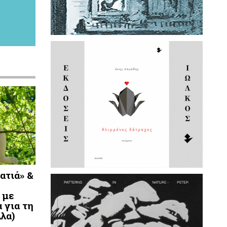
ατιά» &
 με
 για τη
λλα)