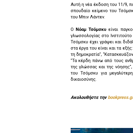
Αυτή η νέα έκδοση του 11/9, π
σπουδαίο κείμενο του Τσόμσκυ
του Μπιν Λάντεν.
Ο
Νόαμ Τσόμσκυ
είναι παγκο
γλωσσολογίας στο Ινστιτούτο 
Τσόμσκυ έχει γράψει και διδά
στα έργα του είναι και τα εξής
τη δημοκρατία", "Κατασκευάζοντ
"Τα κέρδη πάνω από τους ανθ
της γλώσσας και της νόησης", 
του Τσόμσκυ για μεγαλύτερη
δικαιοσύνης.
Ακολουθήστε την
bookpress.g