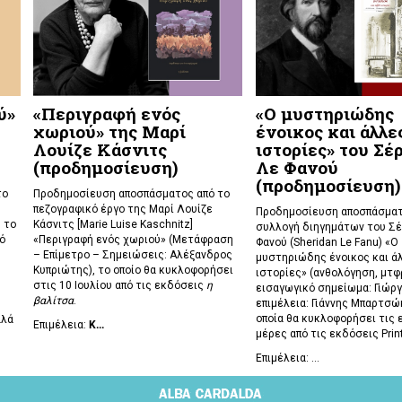
ύ»
«Περιγραφή ενός
«Ο μυστηριώδης
χωριού» της Μαρί
ένοικος και άλλε
Λουίζε Κάσνιτς
ιστορίες» του Σέ
(προδημοσίευση)
Λε Φανού
(προδημοσίευση)
το
Προδημοσίευση αποσπάσματος από το
πεζογραφικό έργο της Μαρί Λουίζε
Προδημοσίευση αποσπάσματ
 το
Κάσνιτς [Marie Luise Kaschnitz]
συλλογή διηγημάτων του Σέ
ό
«Περιγραφή ενός χωριού» (Μετάφραση
Φανού (Sheridan Le Fanu) «Ο
– Επίμετρο – Σημειώσεις: Αλέξανδρος
μυστηριώδης ένοικος και ά
Κυπριώτης), το οποίο θα κυκλοφορήσει
ιστορίες» (ανθολόγηση, μτφρ
στις 10 Ιουλίου από τις εκδόσεις
η
εισαγωγικό σημείωμα: Γιώργ
βαλίτσα
.
επιμέλεια: Γιάννης Μπαρτσώκ
οποία θα κυκλοφορήσει τις 
αλά
Επιμέλεια:
Κ...
μέρες από τις εκδόσεις Prin
Επιμέλεια: ...