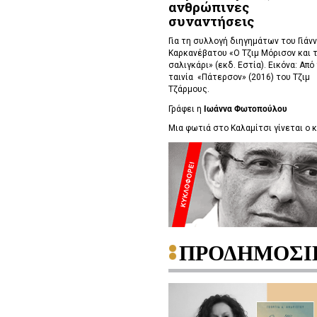
ανθρώπινες
συναντήσεις
Για τη συλλογή διηγημάτων του Γιάν
Καρκανέβατου «Ο Τζιμ Μόρισον και 
σαλιγκάρι» (εκδ. Εστία). Εικόνα: Από
ταινία «Πάτερσον» (2016) του Τζιμ
Τζάρμους.
Γράφει η
Ιωάννα Φωτοπούλου
Μια φωτιά στο Καλαμίτσι γίνεται ο κα
ΠΡΟΔΗΜΟΣΙ