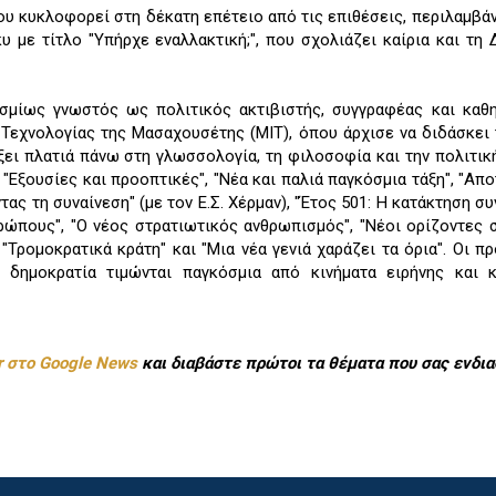
ου κυκλοφορεί στη δέκατη επέτειο από τις επιθέσεις, περιλαμβάν
 με τίτλο "Υπήρχε εναλλακτική;", που σχολιάζει καίρια και τη
σμίως γνωστός ως πολιτικός ακτιβιστής, συγγραφέας και καθη
Τεχνολογίας της Μασαχουσέτης (ΜΙΤ), όπου άρχισε να διδάσκει 
ξει πλατιά πάνω στη γλωσσολογία, τη φιλοσοφία και την πολιτικ
: "Εξουσίες και προοπτικές", "Νέα και παλιά παγκόσμια τάξη", "Απ
ας τη συναίνεση" (με τον Ε.Σ. Χέρμαν), "Έτος 501: Η κατάκτηση συ
ρώπους", "Ο νέος στρατιωτικός ανθρωπισμός", "Νέοι ορίζοντες 
"Τρομοκρατικά κράτη" και "Μια νέα γενιά χαράζει τα όρια". Οι π
 δημοκρατία τιμώνται παγκόσμια από κινήματα ειρήνης και κ
r στο Google News
και διαβάστε πρώτοι τα θέματα που σας ενδια