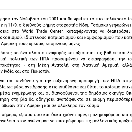
όρησε τον Νοέμβριο του 2001 και θεωρείται το πιο πολύκροτο ί
σε η 11/9, ο διεθνούς φήμης στοχαστής Νόαμ Τσόμσκυ γεφυρώνει
σεις στο World Trade Center, καταφέρνοντας να διαπεράσει
οσκοπισμού, ιδιοτελούς πατριωτισμού και κομφορμισμού που κατ
 Αμερική τους αμέσως επόμενους μήνες.
έσεις σε ένα πλαίσιο αναφοράς και αξιοποιεί τις βαθιές και λ
ρική πολιτική των ΗΠΑ προκειμένου να σκιαγραφήσει την ισ
θετικότητας - στη Μέση Ανατολή, στη Λατινική Αμερική, αλλά
ν Ινδία και στο Πακιστάν.
να του κινδύνου για την αυξανόμενη προσφυγή των ΗΠΑ στην
βία ως μέσα αντίδρασης στις επιθέσεις και θέτει το κρίσιμο επιχ
 μέσα ενημέρωσης και οι διανοούμενοι της δημόσιας σκηνής: Ο
τηση στη βία θα οδηγήσει αναπόφευκτα σε ακόμη περισσότερε
ς αθώων στην Αμερική και σε ολόκληρο τον κόσμο.
ι σήμερα, εξίσου όσο και δέκα χρόνια πριν, η πληροφόρηση και 
ργαλεία στον αγώνα μας να αποτρέψουμε τις μελλοντικές πράξει