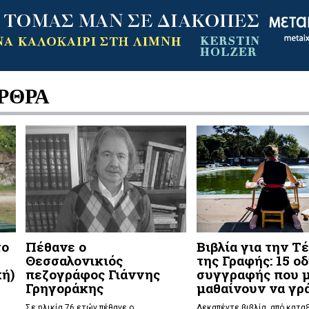
ΡΘΡΑ
το
Πέθανε ο
Βιβλία για την Τ
η
Θεσσαλονικιός
της Γραφής: 15 ο
ή)
πεζογράφος Γιάννης
συγγραφής που 
Γρηγοράκης
μαθαίνουν να γ
Σε ηλικία 76 ετών πέθανε ο
Δεκαπέντε βιβλία, από κατα