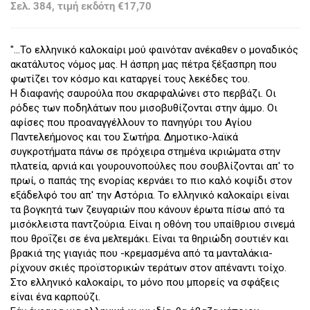
Σελ. 384, τιμή εκδότη €17,70
"...Το ελληνικό καλοκαίρι μού φαινόταν ανέκαθεν ο μοναδικός
ακατάλυτος νόμος μας. Η άσπρη μας πέτρα ξέξασπρη που
φωτίζει τον κόσμο και καταργεί τους λεκέδες του.
Η διαφανής σαυρούλα που σκαρφαλώνει στο περβάζι. Οι
ρόδες των ποδηλάτων που μισοβυθίζονται στην άμμο. Οι
αφίσες που προαναγγέλλουν το πανηγύρι του Αγίου
Παντελεήμονος και του Σωτήρα. Δημοτικο-λαϊκά
συγκροτήματα πάνω σε πρόχειρα στημένα ικριώματα στην
πλατεία, αρνιά και γουρουνοπούλες που σουβλίζονται απ' το
πρωί, ο παπάς της ενορίας κερνάει το πιο καλό κοψίδι στον
εξάδελφό του απ' την Αστόρια. Το ελληνικό καλοκαίρι είναι
τα βογκητά των ζευγαριών που κάνουν έρωτα πίσω από τα
μισόκλειστα παντζούρια. Είναι η οθόνη του υπαίθριου σινεμά
που θροΐζει σε ένα μελτεμάκι. Είναι τα θηριώδη σουτιέν και
βρακιά της γιαγιάς που -κρεμασμένα από τα μανταλάκια-
ρίχνουν σκιές προϊστορικών τεράτων στον απέναντι τοίχο.
Στο ελληνικό καλοκαίρι, το μόνο που μπορείς να σφάξεις
είναι ένα καρπούζι.