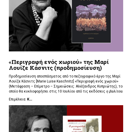
«Περιγραφή ενός χωριού» της Μαρί
Λουίζε Κάσνιτς (προδημοσίευση)
Προδημοσίευση αποσπάσματος από το πεζογραφικό έργο της Μαρί
Λουίζε Κάσνιτς [Marie Luise Kaschnitz] «Περιγραφή ενός χωριού»
(Μετάφραση – Επίμετρο – Σημειώσεις: Αλέξανδρος Κυπριώτης), το
οποίο θα κυκλοφορήσει στις 10 Ιουλίου από τις εκδόσεις
η βαλίτσα
.
Επιμέλεια:
Κ...