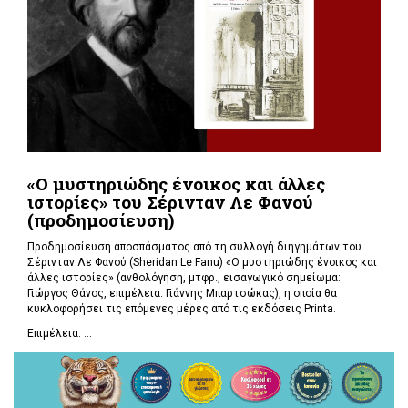
«Ο μυστηριώδης ένοικος και άλλες
ιστορίες» του Σέρινταν Λε Φανού
(προδημοσίευση)
Προδημοσίευση αποσπάσματος από τη συλλογή διηγημάτων του
Σέρινταν Λε Φανού (Sheridan Le Fanu) «Ο μυστηριώδης ένοικος και
άλλες ιστορίες» (ανθολόγηση, μτφρ., εισαγωγικό σημείωμα:
Γιώργος Θάνος, επιμέλεια: Γιάννης Μπαρτσώκας), η οποία θα
κυκλοφορήσει τις επόμενες μέρες από τις εκδόσεις Printa.
Επιμέλεια: ...