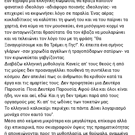
Εάν έγραφα μια ελληνική κωμωδία, θα έβαζα κάποιον
φανατικό ιδεολόγο -αδιάφορο ποιανής ιδεολογίας- να
επιχειρεί να εκφωνήσει λόγο σε παραλία. Ένας αέρας
κυκλαδίτικος να καλύπτει τη φωνή του και να του παίρνει τα
χαρτιά, ένα κύμα να τον μουσκεύει, ένα μισόγυμνο κορμί να
τον ανταγωνίζεται θρασύτατα. Θα τον έβαζα να μουλαρώνει
και να τελειώνει τον λόγο του με τη φράση: "Θα
Ξαναγυρίσουμε και θα Τρέμει η Γης!". Κι έπειτα ένα σμήνος
γλάρων -σαν χορωδία αγγέλων ή τραγοπόδαρων σατύρων- να
τον ειρωνεύεται γαβγίζοντας.
Διαβάζω ελληνική μυθολογία. Κανείς απ' τους θεούς ή από
τις μοίρες δεν προαναγγέλλει πουθενά τη συντέλεια του
κόσμου. Δεν απειλεί πως οι άνθρωποι θα κριθούν κατά τα
έργα και τις αμαρτίες τους. Δεν προφητεύει μια Δευτέρα
Παρουσία. Ποια Δευτέρα Παρουσία; Αφού όλα και όλοι είναι
ήδη, νυν και αεί, εδώ. Και η γη δεν τρέμει παρά από τους
οργασμούς μας. Κι απ' τις ωδίνες των τοκετών μας.
Το ελληνικό καλοκαίρι περιέχει τα πάντα. Δίνει λογαριασμό
μονάχα στον εαυτό του".
Μέσα από κείμενα μικρότερα και μεγαλύτερα, επίκαιρα αλλά
όχι επικαιρικά, που σκιαγραφούν όψεις της πραγματικότητας
ή απογειώνονται προς τη μυθοπλασία, με θρύψαλα, αναμμένα