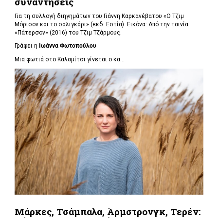
συναντήσεις
Για τη συλλογή διηγημάτων του Γιάννη Καρκανέβατου «Ο Τζιμ
Μόρισον και το σαλιγκάρι» (εκδ. Εστία). Εικόνα: Από την ταινία
«Πάτερσον» (2016) του Τζιμ Τζάρμους.
Γράφει η
Ιωάννα Φωτοπούλου
Μια φωτιά στο Καλαμίτσι γίνεται ο κα...
Μάρκες, Τσάμπαλα, Άρμστρονγκ, Τερέν: