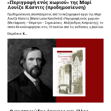
«Περιγραφή ενός χωριού» της Μαρί
Λουίζε Κάσνιτς (προδημοσίευση)
Προδημοσίευση αποσπάσματος από το πεζογραφικό έργο της Μαρί
Λουίζε Κάσνιτς [Marie Luise Kaschnitz] «Περιγραφή ενός χωριού»
(Μετάφραση – Επίμετρο – Σημειώσεις: Αλέξανδρος Κυπριώτης), το
οποίο θα κυκλοφορήσει στις 10 Ιουλίου από τις εκδόσεις
η βαλίτσα
.
Επιμέλεια:
Κ...