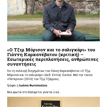
«Ο Τζιμ Μόρισον και το σαλιγκάρι» του
Γιάννη Καρκανέβατου (κριτική) –
Εσωτερικές περιπλανήσεις, ανθρώπινες
συναντήσεις
Για τη συλλογή διηγημάτων του Γιάννη Καρκανέβατου «Ο Τζιμ
Μόρισον και το σαλιγκάρι» (εκδ. Εστία). Εικόνα: Από την ταινία
«Πάτερσον» (2016) του Τζιμ Τζάρμους.
Γράφει η
Ιωάννα Φωτοπούλου
Μια φωτιά στο Καλαμίτσι γίνεται ο κα...