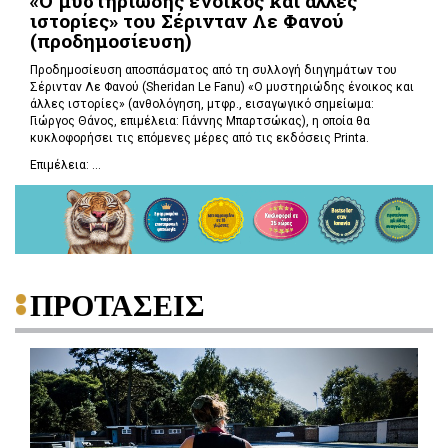
«Ο μυστηριώδης ένοικος και άλλες
ιστορίες» του Σέρινταν Λε Φανού
(προδημοσίευση)
Προδημοσίευση αποσπάσματος από τη συλλογή διηγημάτων του
Σέρινταν Λε Φανού (Sheridan Le Fanu) «Ο μυστηριώδης ένοικος και
άλλες ιστορίες» (ανθολόγηση, μτφρ., εισαγωγικό σημείωμα:
Γιώργος Θάνος, επιμέλεια: Γιάννης Μπαρτσώκας), η οποία θα
κυκλοφορήσει τις επόμενες μέρες από τις εκδόσεις Printa.
Επιμέλεια: ...
ΠΡΟΤΑΣΕΙΣ