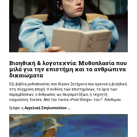
Βιοηθική & λογοτεχνία: Μυθοπλασία που
μιλά για την επιστήμη και τα ανθρώπινα
δικαιώματα
Έξι βιβλία μυθοπλασίας που θίγουν ζητήματα που ερευνά η βιοηθική
στη σύγχρονη εποχή. Η ευθύνη των επιστημόνων, τα όρια των
παρεμβάσεων, ο άνθρωπος ως πειραματόζωο, η τεχνητή
νοημοσύνη. Εικόνα: Από την ταινία «Poor things» του Γ. Λάνθιμου.
Γράφει η
Αγγελική Σπηλιοπούλου ...