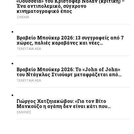
«Οδύσσεια» του Κρίστοφερ Νόλαν (κριτική) –
Ένα αντιπολεμικό, σύγχρονο
κινηματογραφικό έπος
ΣΙΝΕΜΑ
Βραβείο Μπούκερ 2026: 13 συγγραφείς από 7
χώρες, παλιές καραβάνες και νέες…
ΤΕΛΕΥΤΑΙΑ ΝΕΑ
Βραβείο Μπούκερ 2026: Το «John of John»
του Ντάγκλας Στιούαρτ μεταφράζεται από…
ΤΕΛΕΥΤΑΙΑ ΝΕΑ
Γιώργος Χατζηιακώβου: «Για τον Βίτο
Μανκούζο η αγάπη δεν είναι κάτι που…
ΕΛΛΗΝΕΣ