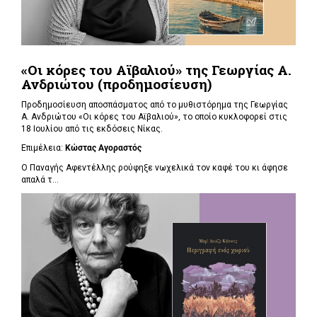
«Οι κόρες του Αϊβαλιού» της Γεωργίας Α.
Ανδριώτου (προδημοσίευση)
Προδημοσίευση αποσπάσματος από το μυθιστόρημα της Γεωργίας
Α. Ανδριώτου «Οι κόρες του Αϊβαλιού», το οποίο κυκλοφορεί στις
18 Ιουλίου από τις εκδόσεις Νίκας.
Επιμέλεια:
Κώστας Αγοραστός
Ο Παναγής Αφεντέλλης ρούφηξε νωχελικά τον καφέ του κι άφησε
απαλά τ...