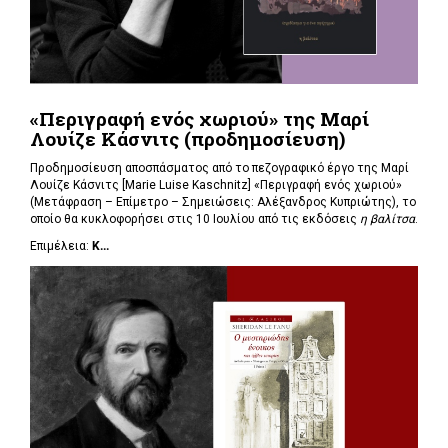
«Περιγραφή ενός χωριού» της Μαρί
Λουίζε Κάσνιτς (προδημοσίευση)
Προδημοσίευση αποσπάσματος από το πεζογραφικό έργο της Μαρί
Λουίζε Κάσνιτς [Marie Luise Kaschnitz] «Περιγραφή ενός χωριού»
(Μετάφραση – Επίμετρο – Σημειώσεις: Αλέξανδρος Κυπριώτης), το
οποίο θα κυκλοφορήσει στις 10 Ιουλίου από τις εκδόσεις
η βαλίτσα
.
Επιμέλεια:
Κ...