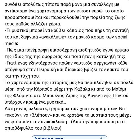
συνδέει απολύτως τίποτα παρά μόνο μια συναλλαγή με
αντίκρισμα ένα χαρτονόμισμα των είκοσι ευρώ, το οποίο
προσωποποιείται και παρακολουθεί την πορεία της ζωής
τους καθώς αλλάζει χέρια.
-Τι μυστικά μπορεί να κρύβει κάποιος που πήρε τη σύνταξή
του και ξαφνικά «ανακάλυψε» τον μαγικό κόσμο των social
media;
-Πώς μια πανέμορφη εικοσάχρονη αισθητικός έγινε έρμαιο
της ίδιας της της ομορφιάς και ποια ήταν η κατάληξή της;
-Γιατί ένας εξηντάχρονος πρώην ναυτικός σεργιανάει κάθε
απόγευμα στην Πειραϊκή και διαρκώς βρίζει τον εαυτό του
και την τύχη του;
Το χαρτονόμισμα της ιστορίας μας θα περιπλανηθεί σε πολλά
μέρη, από την Κάρπαθο μέχρι την Καβάλα κι από το Μαϊάμι
της Φλόριντα στο Μπουένος Άιρες της Αργεντινής. Παντού
υπάρχουν κρυμμένα μυστικά...
Αυτή είναι, άλλωστε, η «μοίρα» των χαρτονομισμάτων. Να
«ακούν», να «βλέπουν» και να κρατάνε τα μυστικά τους μέχρι
να φτάσουν στην ανακύκλωση... (Από την παρουσίαση στο
οπισθόφυλλο του βιβλίου)