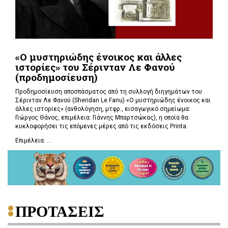
«Ο μυστηριώδης ένοικος και άλλες
ιστορίες» του Σέρινταν Λε Φανού
(προδημοσίευση)
Προδημοσίευση αποσπάσματος από τη συλλογή διηγημάτων του
Σέρινταν Λε Φανού (Sheridan Le Fanu) «Ο μυστηριώδης ένοικος και
άλλες ιστορίες» (ανθολόγηση, μτφρ., εισαγωγικό σημείωμα:
Γιώργος Θάνος, επιμέλεια: Γιάννης Μπαρτσώκας), η οποία θα
κυκλοφορήσει τις επόμενες μέρες από τις εκδόσεις Printa.
Επιμέλεια: ...
ΠΡΟΤΑΣΕΙΣ