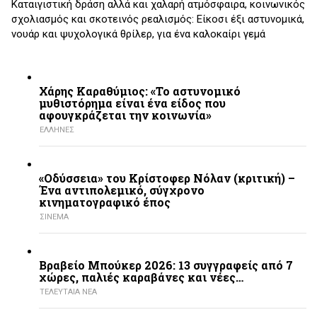
Καταιγιστική δράση αλλά και χαλαρή ατμόσφαιρα, κοινωνικός
σχολιασμός και σκοτεινός ρεαλισμός: Είκοσι έξι αστυνομικά,
νουάρ και ψυχολογικά θρίλερ, για ένα καλοκαίρι γεμά
Χάρης Καραθύμιος: «Το αστυνομικό
μυθιστόρημα είναι ένα είδος που
αφουγκράζεται την κοινωνία»
ΕΛΛΗΝΕΣ
«Οδύσσεια» του Κρίστοφερ Νόλαν (κριτική) –
Ένα αντιπολεμικό, σύγχρονο
κινηματογραφικό έπος
ΣΙΝΕΜΑ
Βραβείο Μπούκερ 2026: 13 συγγραφείς από 7
χώρες, παλιές καραβάνες και νέες…
ΤΕΛΕΥΤΑΙΑ ΝΕΑ