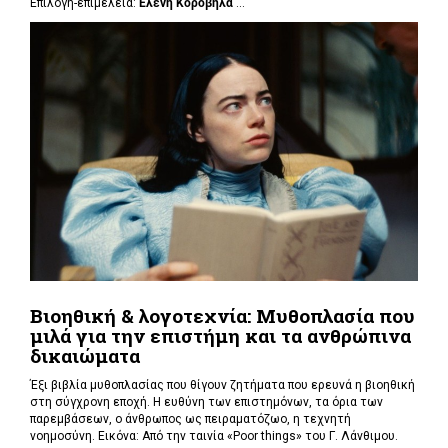
Επιλογή-επιμέλεια:
Ελένη Κορόβηλα
...
Βιοηθική & λογοτεχνία: Μυθοπλασία που
μιλά για την επιστήμη και τα ανθρώπινα
δικαιώματα
Έξι βιβλία μυθοπλασίας που θίγουν ζητήματα που ερευνά η βιοηθική
στη σύγχρονη εποχή. Η ευθύνη των επιστημόνων, τα όρια των
παρεμβάσεων, ο άνθρωπος ως πειραματόζωο, η τεχνητή
νοημοσύνη. Εικόνα: Από την ταινία «Poor things» του Γ. Λάνθιμου.