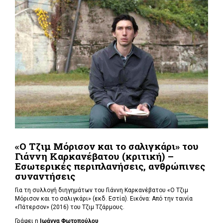
«Ο Τζιμ Μόρισον και το σαλιγκάρι» του
Γιάννη Καρκανέβατου (κριτική) –
Εσωτερικές περιπλανήσεις, ανθρώπινες
συναντήσεις
Για τη συλλογή διηγημάτων του Γιάννη Καρκανέβατου «Ο Τζιμ
Μόρισον και το σαλιγκάρι» (εκδ. Εστία). Εικόνα: Από την ταινία
«Πάτερσον» (2016) του Τζιμ Τζάρμους.
Γράφει η
Ιωάννα Φωτοπούλου