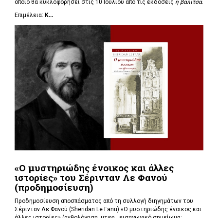
οποίο θα κυκλοφορήσει στις 10 Ιουλίου από τις εκδόσεις
η βαλίτσα
.
Επιμέλεια:
Κ...
«Ο μυστηριώδης ένοικος και άλλες
ιστορίες» του Σέρινταν Λε Φανού
(προδημοσίευση)
Προδημοσίευση αποσπάσματος από τη συλλογή διηγημάτων του
Σέρινταν Λε Φανού (Sheridan Le Fanu) «Ο μυστηριώδης ένοικος και
άλλες ιστορίες» (ανθολόγηση, μτφρ., εισαγωγικό σημείωμα: