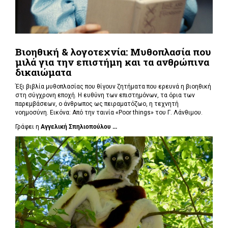
Βιοηθική & λογοτεχνία: Μυθοπλασία που
μιλά για την επιστήμη και τα ανθρώπινα
δικαιώματα
Έξι βιβλία μυθοπλασίας που θίγουν ζητήματα που ερευνά η βιοηθική
στη σύγχρονη εποχή. Η ευθύνη των επιστημόνων, τα όρια των
παρεμβάσεων, ο άνθρωπος ως πειραματόζωο, η τεχνητή
νοημοσύνη. Εικόνα: Από την ταινία «Poor things» του Γ. Λάνθιμου.
Γράφει η
Αγγελική Σπηλιοπούλου ...