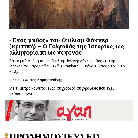
«Ένας μύθος» του Ουίλιαμ Φόκνερ
(κριτική) – Ο Γολγοθάς της Ιστορίας, ως
αλληγορία κι ως γεγονός
Για το μυθιστόρημα του Ουίλιαμ Φόκνερ «Ένας μύθος» (μτφρ.
Μαργαρίτα Ζαχαριάδου, εκδ. Gutenberg). Εικόνα: Πίνακας του Ότο
Ντιξ.
Γράφει ο
Φώτης Καραμπεσίνης
Με τι μέτρα κρίνεται ένας σύγχρονος συγγραφέας που έχει
εκδώσει ένα...
ΠΡΟΔΗΜΟΣΙΕΥΣΕΙΣ