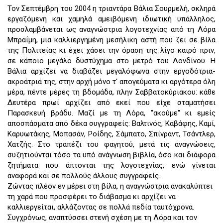
Τον Σεπτέμβρη του 2004 η τριαντάρα Βάλια Σουρμελή, σκληρά
εργαζόμενη και χαμηλά αμειβόμενη ιδιωτική υπάλληλος,
προσλαμβάνεται ως αναγνώστρια λογοτεχνίας από τη Λόρα
Μπραΐμη, μια καλλιεργημένη μεσήλικη αστή που ζει σε βίλα
της Πολιτείας κι έχει χάσει την όραση της λίγο καιρό πριν,
σε κάποιο μεγάλο δυστύχημα στο μετρό του Λονδίνου. Η
Βάλια αρχίζει να διαβάζει μεγαλόφωνα στην εργοδότρια-
ακροάτριά της, στην αρχή μόνο τ' απογεύματα κι αργότερα όλη
μέρα, πέντε μέρες τη βδομάδα, πλην Σαββατοκύριακου: κάθε
Δευτέρα πρωί αρχίζει από εκεί που είχε σταματήσει
Παρασκευή βράδυ. Μαζί με τη Λόρα, "ακούμε" κι εμείς
αποσπάσματα από δέκα συγγραφείς: Βαλτινός, Καβάφης, Καμί,
Καρυωτάκης, Μοπασάν, Ροίδης, Σάμπατο, Σπίνραντ, Τσάντλερ,
Χατζής. Στο τραπέζι του φαγητού, μετά τις αναγνώσεις,
συζητιούνται τόσο τα υπό ανάγνωση βιβλία, όσο και διάφορα
ζητήματα που άπτονται της λογοτεχνίας, ενώ γίνεται
αναφορά και σε πολλούς άλλους συγγραφείς.
Ζώντας πλέον εν μέρει στη βίλα, η αναγνώστρια ανακαλύπτει
τη χαρά που προσφέρει το διάβασμα κι αρχίζει να
καλλιεργείται, αλλάζοντας σε πολλά πεδία ταυτόχρονα.
Συγχρόνως, αναπτύσσει στενή σχέση με τη Λόρα και τον