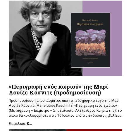
«Περιγραφή ενός χωριού» της Μαρί
Λουίζε Κάσνιτς (προδημοσίευση)
Προδημοσίευση αποσπάσματος από το πεζογραφικό έργο της Μαρί
Λουίζε Κάσνιτς [Marie Luise Kaschnitz] «Περιγραφή ενός χωριού»
(Μετάφραση – Επίμετρο – Σημειώσεις: Αλέξανδρος Κυπριώτης), το
οποίο θα κυκλοφορήσει στις 10 Ιουλίου από τις εκδόσεις
η βαλίτσα
.
Επιμέλεια:
Κ...