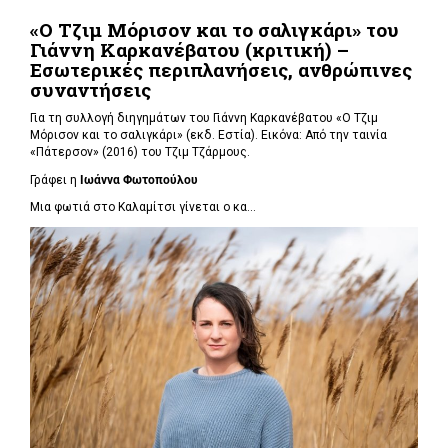
«Ο Τζιμ Μόρισον και το σαλιγκάρι» του
Γιάννη Καρκανέβατου (κριτική) –
Εσωτερικές περιπλανήσεις, ανθρώπινες
συναντήσεις
Για τη συλλογή διηγημάτων του Γιάννη Καρκανέβατου «Ο Τζιμ
Μόρισον και το σαλιγκάρι» (εκδ. Εστία). Εικόνα: Από την ταινία
«Πάτερσον» (2016) του Τζιμ Τζάρμους.
Γράφει η
Ιωάννα Φωτοπούλου
Μια φωτιά στο Καλαμίτσι γίνεται ο κα...