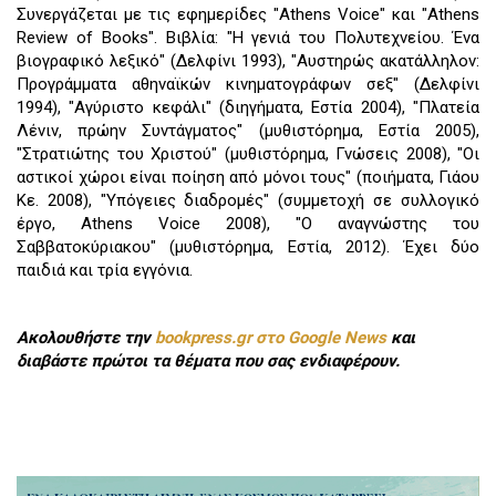
Συνεργάζεται με τις εφημερίδες "Athens Voice" και "Athens
Review of Books". Βιβλία: "Η γενιά του Πολυτεχνείου. Ένα
βιογραφικό λεξικό" (Δελφίνι 1993), "Αυστηρώς ακατάλληλον:
Προγράμματα αθηναϊκών κινηματογράφων σεξ" (Δελφίνι
1994), "Αγύριστο κεφάλι" (διηγήματα, Εστία 2004), "Πλατεία
Λένιν, πρώην Συντάγματος" (μυθιστόρημα, Εστία 2005),
"Στρατιώτης του Χριστού" (μυθιστόρημα, Γνώσεις 2008), "Οι
αστικοί χώροι είναι ποίηση από μόνοι τους" (ποιήματα, Γιάου
Κε. 2008), "Υπόγειες διαδρομές" (συμμετοχή σε συλλογικό
έργο, Αthens Voice 2008), "Ο αναγνώστης του
Σαββατοκύριακου" (μυθιστόρημα, Εστία, 2012). Έχει δύο
παιδιά και τρία εγγόνια.
Ακολουθήστε την
bookpress.gr στο Google News
και
διαβάστε πρώτοι τα θέματα που σας ενδιαφέρουν.