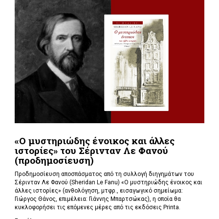
«Ο μυστηριώδης ένοικος και άλλες
ιστορίες» του Σέρινταν Λε Φανού
(προδημοσίευση)
Προδημοσίευση αποσπάσματος από τη συλλογή διηγημάτων του
Σέρινταν Λε Φανού (Sheridan Le Fanu) «Ο μυστηριώδης ένοικος και
άλλες ιστορίες» (ανθολόγηση, μτφρ., εισαγωγικό σημείωμα:
Γιώργος Θάνος, επιμέλεια: Γιάννης Μπαρτσώκας), η οποία θα
κυκλοφορήσει τις επόμενες μέρες από τις εκδόσεις Printa.