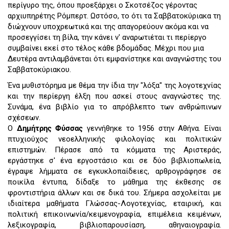
περίγυρο της, όπου προεξάρχει ο Σκοτσέζος γέροντας
αρχιυπηρέτης Ρόμπερτ. Ωστόσο, το ότι τα Σαββατοκύριακα τη
διώχνουν υποχρεωτικά και της απαγορεύουν ακόμα και να
προσεγγίσει τη βίλα, την κάνει ν' αναρωτιέται τι περίεργο
συμβαίνει εκεί στο τέλος κάθε βδομάδας. Μέχρι που μια
Δευτέρα αντιλαμβάνεται ότι εμφανίστηκε και αναγνώστης του
Σαββατοκύριακου.
Ένα μυθιστόρημα με θέμα την ίδια την "λόξα" της λογοτεχνίας
και την περίεργη έλξη που ασκεί στους αναγνώστες της.
Συνάμα, ένα βιβλίο για το απρόβλεπτο των ανθρώπινων
σχέσεων.
Ο
Δημήτρης Φύσσας
γεννήθηκε το 1956 στην Αθήνα. Είναι
πτυχιούχος νεοελληνικής φιλολογίας και πολιτικών
επιστημών. Πέρασε από τα κόμματα της Αριστεράς,
εργάστηκε σ' ένα εργοστάσιο και σε δύο βιβλιοπωλεία,
έγραψε λήμματα σε εγκυκλοπαίδειες, αρθρογράφησε σε
ποικίλα έντυπα, δίδαξε το μάθημα της έκθεσης σε
φροντιστήρια άλλων και σε δικά του. Σήμερα ασχολείται με
ιδιαίτερα μαθήματα Γλώσσας-Λογοτεχνίας, εταιρική, και
πολιτική επικοινωνία/κειμενογραφία, επιμέλεια κειμένων,
λεξικογραφία, βιβλιοπαρουσίαση, αθηναιογραφία.