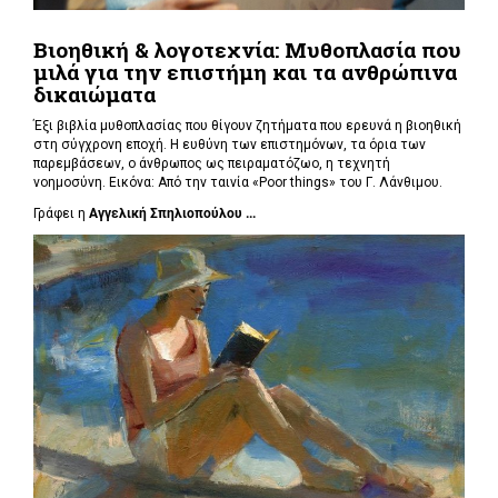
Βιοηθική & λογοτεχνία: Μυθοπλασία που
μιλά για την επιστήμη και τα ανθρώπινα
δικαιώματα
Έξι βιβλία μυθοπλασίας που θίγουν ζητήματα που ερευνά η βιοηθική
στη σύγχρονη εποχή. Η ευθύνη των επιστημόνων, τα όρια των
παρεμβάσεων, ο άνθρωπος ως πειραματόζωο, η τεχνητή
νοημοσύνη. Εικόνα: Από την ταινία «Poor things» του Γ. Λάνθιμου.
Γράφει η
Αγγελική Σπηλιοπούλου ...