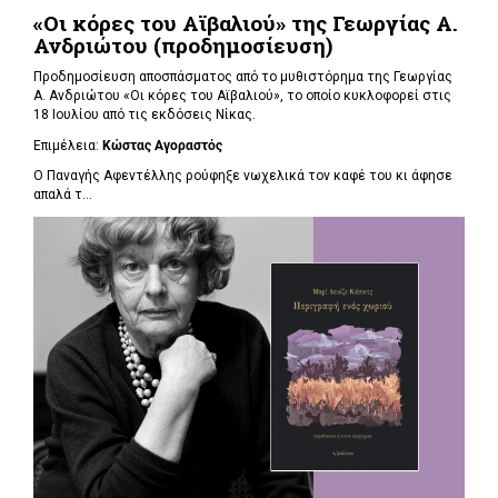
«Οι κόρες του Αϊβαλιού» της Γεωργίας Α.
Ανδριώτου (προδημοσίευση)
Προδημοσίευση αποσπάσματος από το μυθιστόρημα της Γεωργίας
Α. Ανδριώτου «Οι κόρες του Αϊβαλιού», το οποίο κυκλοφορεί στις
18 Ιουλίου από τις εκδόσεις Νίκας.
Επιμέλεια:
Κώστας Αγοραστός
Ο Παναγής Αφεντέλλης ρούφηξε νωχελικά τον καφέ του κι άφησε
απαλά τ...