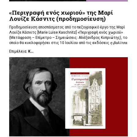
«Περιγραφή ενός χωριού» της Μαρί
Λουίζε Κάσνιτς (προδημοσίευση)
Προδημοσίευση αποσπάσματος από το πεζογραφικό έργο της Μαρί
Λουίζε Κάσνιτς [Marie Luise Kaschnitz] «Περιγραφή ενός χωριού»
(Μετάφραση – Επίμετρο – Σημειώσεις: Αλέξανδρος Κυπριώτης), το
οποίο θα κυκλοφορήσει στις 10 Ιουλίου από τις εκδόσεις
η βαλίτσα
.
Επιμέλεια:
Κ...