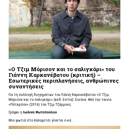
«Ο Τζιμ Μόρισον και το σαλιγκάρι» του
Γιάννη Καρκανέβατου (κριτική) –
Εσωτερικές περιπλανήσεις, ανθρώπινες
συναντήσεις
Για τη συλλογή διηγημάτων του Γιάννη Καρκανέβατου «Ο Τζιμ
Μόρισον και το σαλιγκάρι» (εκδ. Εστία). Εικόνα: Από την ταινία
«Πάτερσον» (2016) του Τζιμ Τζάρμους.
Γράφει η
Ιωάννα Φωτοπούλου
Μια φωτιά στο Καλαμίτσι γίνεται ο κα...