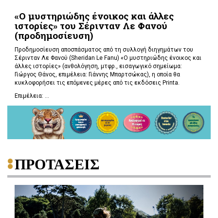
«Ο μυστηριώδης ένοικος και άλλες
ιστορίες» του Σέρινταν Λε Φανού
(προδημοσίευση)
Προδημοσίευση αποσπάσματος από τη συλλογή διηγημάτων του
Σέρινταν Λε Φανού (Sheridan Le Fanu) «Ο μυστηριώδης ένοικος και
άλλες ιστορίες» (ανθολόγηση, μτφρ., εισαγωγικό σημείωμα:
Γιώργος Θάνος, επιμέλεια: Γιάννης Μπαρτσώκας), η οποία θα
κυκλοφορήσει τις επόμενες μέρες από τις εκδόσεις Printa.
Επιμέλεια: ...
ΠΡΟΤΑΣΕΙΣ