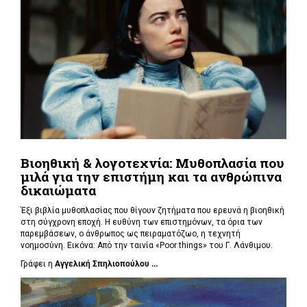
Βιοηθική & λογοτεχνία: Μυθοπλασία που
μιλά για την επιστήμη και τα ανθρώπινα
δικαιώματα
Έξι βιβλία μυθοπλασίας που θίγουν ζητήματα που ερευνά η βιοηθική
στη σύγχρονη εποχή. Η ευθύνη των επιστημόνων, τα όρια των
παρεμβάσεων, ο άνθρωπος ως πειραματόζωο, η τεχνητή
νοημοσύνη. Εικόνα: Από την ταινία «Poor things» του Γ. Λάνθιμου.
Γράφει η
Αγγελική Σπηλιοπούλου ...