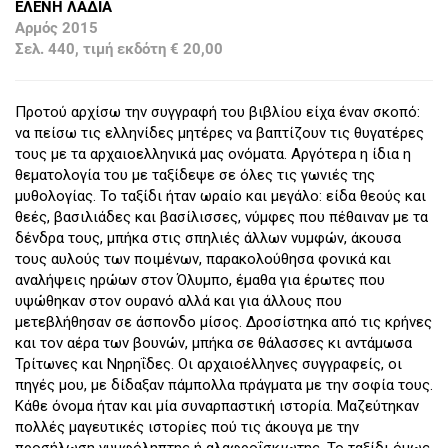
ΕΛΕΝΗ ΛΑΔΙΑ
Αρμός 2015
Σελ. 440, τιμή εκδότη € 20,00
Προτού αρχίσω την συγγραφή του βιβλίου είχα έναν σκοπό:
να πείσω τις ελληνίδες μητέρες να βαπτίζουν τις θυγατέρες
τους με τα αρχαιοελληνικά μας ονόματα. Αργότερα η ίδια η
θεματολογία του με ταξίδεψε σε όλες τις γωνιές της
μυθολογίας. Το ταξίδι ήταν ωραίο και μεγάλο: είδα θεούς και
θεές, βασιλιάδες και βασίλισσες, νύμφες που πέθαιναν με τα
δένδρα τους, μπήκα στις σπηλιές άλλων νυμφών, άκουσα
τους αυλούς των ποιμένων, παρακολούθησα φονικά και
αναλήψεις ηρώων στον Όλυμπο, έμαθα για έρωτες που
υψώθηκαν στον ουρανό αλλά και για άλλους που
μετεβλήθησαν σε άσπονδο μίσος. Δροσίστηκα από τις κρήνες
και τον αέρα των βουνών, μπήκα σε θάλασσες κι αντάμωσα
Τρίτωνες και Νηρηΐδες. Οι αρχαιοέλληνες συγγραφείς, οι
πηγές μου, με δίδαξαν πάμπολλα πράγματα με την σοφία τους.
Κάθε όνομα ήταν και μία συναρπαστική ιστορία. Μαζεύτηκαν
πολλές μαγευτικές ιστορίες πού τις άκουγα με την