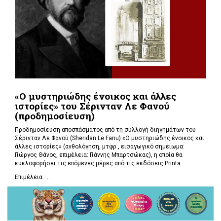
«Ο μυστηριώδης ένοικος και άλλες
ιστορίες» του Σέρινταν Λε Φανού
(προδημοσίευση)
Προδημοσίευση αποσπάσματος από τη συλλογή διηγημάτων του
Σέρινταν Λε Φανού (Sheridan Le Fanu) «Ο μυστηριώδης ένοικος και
άλλες ιστορίες» (ανθολόγηση, μτφρ., εισαγωγικό σημείωμα:
Γιώργος Θάνος, επιμέλεια: Γιάννης Μπαρτσώκας), η οποία θα
κυκλοφορήσει τις επόμενες μέρες από τις εκδόσεις Printa.
Επιμέλεια: ...