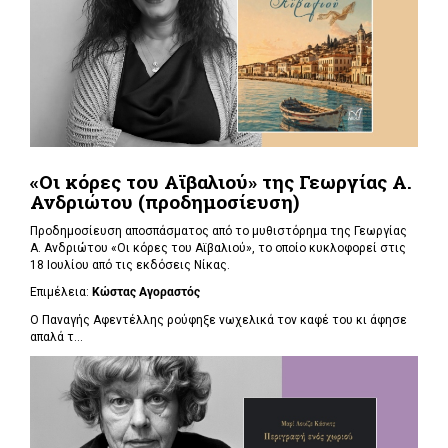
«Οι κόρες του Αϊβαλιού» της Γεωργίας Α.
Ανδριώτου (προδημοσίευση)
Προδημοσίευση αποσπάσματος από το μυθιστόρημα της Γεωργίας
Α. Ανδριώτου «Οι κόρες του Αϊβαλιού», το οποίο κυκλοφορεί στις
18 Ιουλίου από τις εκδόσεις Νίκας.
Επιμέλεια:
Κώστας Αγοραστός
Ο Παναγής Αφεντέλλης ρούφηξε νωχελικά τον καφέ του κι άφησε
απαλά τ...