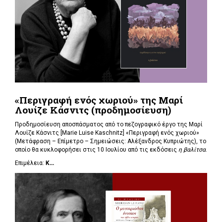
«Περιγραφή ενός χωριού» της Μαρί
Λουίζε Κάσνιτς (προδημοσίευση)
Προδημοσίευση αποσπάσματος από το πεζογραφικό έργο της Μαρί
Λουίζε Κάσνιτς [Marie Luise Kaschnitz] «Περιγραφή ενός χωριού»
(Μετάφραση – Επίμετρο – Σημειώσεις: Αλέξανδρος Κυπριώτης), το
οποίο θα κυκλοφορήσει στις 10 Ιουλίου από τις εκδόσεις
η βαλίτσα
.
Επιμέλεια:
Κ...