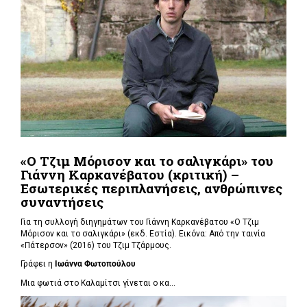
«Ο Τζιμ Μόρισον και το σαλιγκάρι» του
Γιάννη Καρκανέβατου (κριτική) –
Εσωτερικές περιπλανήσεις, ανθρώπινες
συναντήσεις
Για τη συλλογή διηγημάτων του Γιάννη Καρκανέβατου «Ο Τζιμ
Μόρισον και το σαλιγκάρι» (εκδ. Εστία). Εικόνα: Από την ταινία
«Πάτερσον» (2016) του Τζιμ Τζάρμους.
Γράφει η
Ιωάννα Φωτοπούλου
Μια φωτιά στο Καλαμίτσι γίνεται ο κα...