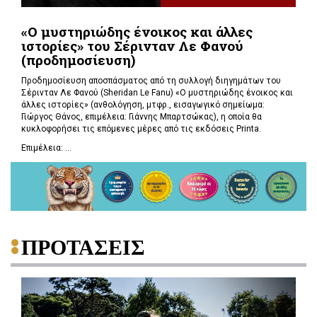
«Ο μυστηριώδης ένοικος και άλλες
ιστορίες» του Σέρινταν Λε Φανού
(προδημοσίευση)
Προδημοσίευση αποσπάσματος από τη συλλογή διηγημάτων του
Σέρινταν Λε Φανού (Sheridan Le Fanu) «Ο μυστηριώδης ένοικος και
άλλες ιστορίες» (ανθολόγηση, μτφρ., εισαγωγικό σημείωμα:
Γιώργος Θάνος, επιμέλεια: Γιάννης Μπαρτσώκας), η οποία θα
κυκλοφορήσει τις επόμενες μέρες από τις εκδόσεις Printa.
Επιμέλεια: ...
ΠΡΟΤΑΣΕΙΣ