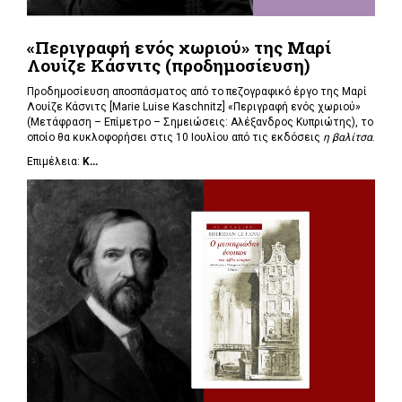
«Περιγραφή ενός χωριού» της Μαρί
Λουίζε Κάσνιτς (προδημοσίευση)
Προδημοσίευση αποσπάσματος από το πεζογραφικό έργο της Μαρί
Λουίζε Κάσνιτς [Marie Luise Kaschnitz] «Περιγραφή ενός χωριού»
(Μετάφραση – Επίμετρο – Σημειώσεις: Αλέξανδρος Κυπριώτης), το
οποίο θα κυκλοφορήσει στις 10 Ιουλίου από τις εκδόσεις
η βαλίτσα
.
Επιμέλεια:
Κ...