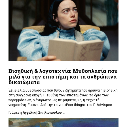
Βιοηθική & λογοτεχνία: Μυθοπλασία που
μιλά για την επιστήμη και τα ανθρώπινα
δικαιώματα
Έξι βιβλία μυθοπλασίας που θίγουν ζητήματα που ερευνά η βιοηθική
στη σύγχρονη εποχή. Η ευθύνη των επιστημόνων, τα όρια των
παρεμβάσεων, ο άνθρωπος ως πειραματόζωο, η τεχνητή
νοημοσύνη. Εικόνα: Από την ταινία «Poor things» του Γ. Λάνθιμου.
Γράφει η
Αγγελική Σπηλιοπούλου ...