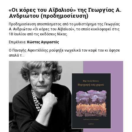
«Οι κόρες του Αϊβαλιού» της Γεωργίας Α.
Ανδριώτου (προδημοσίευση)
Προδημοσίευση αποσπάσματος από το μυθιστόρημα της Γεωργίας
Α. Ανδριώτου «Οι κόρες του Αϊβαλιού», το οποίο κυκλοφορεί στις
18 Ιουλίου από τις εκδόσεις Νίκας.
Επιμέλεια:
Κώστας Αγοραστός
Ο Παναγής Αφεντέλλης ρούφηξε νωχελικά τον καφέ του κι άφησε
απαλά τ...