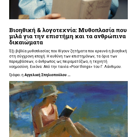
Βιοηθική & λογοτεχνία: Μυθοπλασία που
μιλά για την επιστήμη και τα ανθρώπινα
δικαιώματα
Έξι βιβλία μυθοπλασίας που θίγουν ζητήματα που ερευνά η βιοηθική
στη σύγχρονη εποχή. Η ευθύνη των επιστημόνων, τα όρια των
παρεμβάσεων, ο άνθρωπος ως πειραματόζωο, η τεχνητή
νοημοσύνη. Εικόνα: Από την ταινία «Poor things» του Γ. Λάνθιμου.
Γράφει η
Αγγελική Σπηλιοπούλου ...