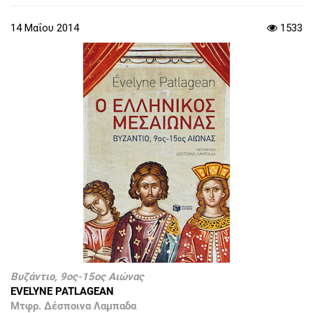
14 Μαΐου 2014
1533
Βυζάντιο, 9ος-15ος Αιώνας
EVELYNE PATLAGEAN
Μτφρ. Δέσποινα Λαμπαδα