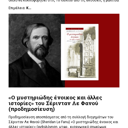
οποίο θα κυκλοφορήσει στις 10 Ιουλίου από τις εκδόσεις
η βαλίτσα
.
Επιμέλεια:
Κ...
«Ο μυστηριώδης ένοικος και άλλες
ιστορίες» του Σέρινταν Λε Φανού
(προδημοσίευση)
Προδημοσίευση αποσπάσματος από τη συλλογή διηγημάτων του
Σέρινταν Λε Φανού (Sheridan Le Fanu) «Ο μυστηριώδης ένοικος και
άλλες ιστορίες» (ανθολόγηση, μτφρ., εισαγωγικό σημείωμα: