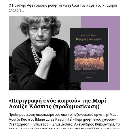
Ο Παναγής Αφεντέλλης ρούφηξε νωχελικά τον καφέ του κι άφησε
απαλά τ...
«Περιγραφή ενός χωριού» της Μαρί
Λουίζε Κάσνιτς (προδημοσίευση)
Προδημοσίευση αποσπάσματος από το πεζογραφικό έργο της Μαρί
Λουίζε Κάσνιτς [Marie Luise Kaschnitz] «Περιγραφή ενός χωριού»
(Μετάφραση – Επίμετρο – Σημειώσεις: Αλέξανδρος Κυπριώτης), το