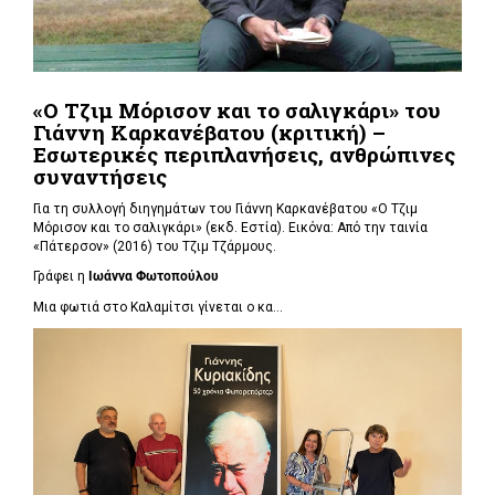
«Ο Τζιμ Μόρισον και το σαλιγκάρι» του
Γιάννη Καρκανέβατου (κριτική) –
Εσωτερικές περιπλανήσεις, ανθρώπινες
συναντήσεις
Για τη συλλογή διηγημάτων του Γιάννη Καρκανέβατου «Ο Τζιμ
Μόρισον και το σαλιγκάρι» (εκδ. Εστία). Εικόνα: Από την ταινία
«Πάτερσον» (2016) του Τζιμ Τζάρμους.
Γράφει η
Ιωάννα Φωτοπούλου
Μια φωτιά στο Καλαμίτσι γίνεται ο κα...