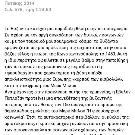
Πατάκης 2014
Σελ. 576, τιμή € 24,50
Το Βυζάντιο κατέχει μια παράδοξη θέση στην ιστοριογραφία.
Σε σχέση με την αργή συγκρότηση των δυτικών κοινωνιών
και με τον τουρκικό μουσουλμανικό κόσμο, το Βυζάντιο
εμφανίζεται ως μια προέκταση της αρχαιότητας στην οποία
βάζει τέλος η πτώση της Κωνσταντινούπολης το 1453. Αυτή
η ιδιαιτερότητα οφείλεται σε μεγάλο βαθμό στην πεποίθηση
των ιστορικών της μεσαιωνικής περιόδου ότι η
«φεουδαρχία» που χαρακτήρισε τη Δύση υπήρξε
αποκλειστικότητα μιας Ευρώπης «καρπού των εισβολών»,
κατά την έκφραση του Μαρκ Μπλοκ.
Ανατρέχοντας στην προέλευση αυτής της ερμηνείας, η Εβελύν
Πατλαζάν προτείνει μια επανεξέταση της βυζαντινής
ιστορίας από τον 9ο ως τον 15ο αιώνα, υπό το πρίσμα της
θεμελιώδους μελέτης του Μαρκ Μπλοκ "Η φεουδαρχική
κοινωνία". Έτσι, το αυτοκρατορικό περιβάλλον, οι κύκλοι της
αριστοκρατίας, η κρατική μηχανή αναλύονται στην προοπτική
των οικογενειακών και κοινωνικών σχέσεων, των δεσμών