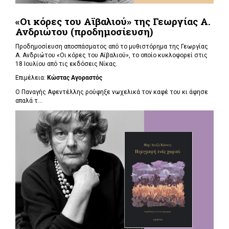
«Οι κόρες του Αϊβαλιού» της Γεωργίας Α.
Ανδριώτου (προδημοσίευση)
Προδημοσίευση αποσπάσματος από το μυθιστόρημα της Γεωργίας
Α. Ανδριώτου «Οι κόρες του Αϊβαλιού», το οποίο κυκλοφορεί στις
18 Ιουλίου από τις εκδόσεις Νίκας.
Επιμέλεια:
Κώστας Αγοραστός
Ο Παναγής Αφεντέλλης ρούφηξε νωχελικά τον καφέ του κι άφησε
απαλά τ...