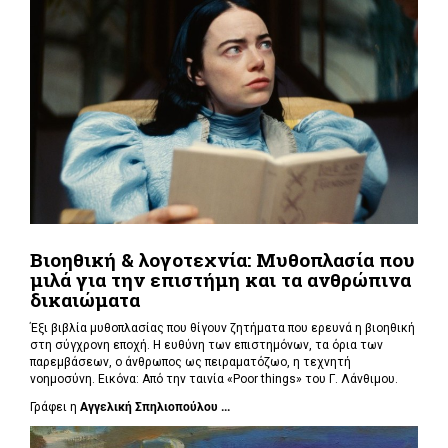
Βιοηθική & λογοτεχνία: Μυθοπλασία που
μιλά για την επιστήμη και τα ανθρώπινα
δικαιώματα
Έξι βιβλία μυθοπλασίας που θίγουν ζητήματα που ερευνά η βιοηθική
στη σύγχρονη εποχή. Η ευθύνη των επιστημόνων, τα όρια των
παρεμβάσεων, ο άνθρωπος ως πειραματόζωο, η τεχνητή
νοημοσύνη. Εικόνα: Από την ταινία «Poor things» του Γ. Λάνθιμου.
Γράφει η
Αγγελική Σπηλιοπούλου ...