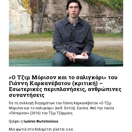
«Ο Τζιμ Μόρισον και το σαλιγκάρι» του
Γιάννη Καρκανέβατου (κριτική) –
Εσωτερικές περιπλανήσεις, ανθρώπινες
συναντήσεις
Για τη συλλογή διηγημάτων του Γιάννη Καρκανέβατου «Ο Τζιμ
Μόρισον και το σαλιγκάρι» (εκδ. Εστία). Εικόνα: Από την ταινία
«Πάτερσον» (2016) του Τζιμ Τζάρμους.
Γράφει η
Ιωάννα Φωτοπούλου
Μια φωτιά στο Καλαμίτσι γίνεται ο κα...