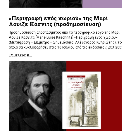
«Περιγραφή ενός χωριού» της Μαρί
Λουίζε Κάσνιτς (προδημοσίευση)
Προδημοσίευση αποσπάσματος από το πεζογραφικό έργο της Μαρί
Λουίζε Κάσνιτς [Marie Luise Kaschnitz] «Περιγραφή ενός χωριού»
(Μετάφραση – Επίμετρο – Σημειώσεις: Αλέξανδρος Κυπριώτης), το
οποίο θα κυκλοφορήσει στις 10 Ιουλίου από τις εκδόσεις
η βαλίτσα
.
Επιμέλεια:
Κ...