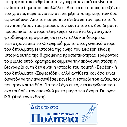
ποιητή και του ανθρώπου των γραμμάτων από εκείνη του
ανώτατου δημοσίου υπαλλήλου. Από τα είκοσι ως τα εξήντα
του χρόνια, παραπονιόταν ότι υπήρξε ο «υπηρέτης των δυο
αφεντάδων». Από τον καιρό που εξέδωσε τον πρώτο τό?ο
των ποιη?άτων του, μοίρασε τον εαυτό του σε δύο δημόσια
προσωπεία: το όνομα «Σεφέρης» είναι ένα λογοτεχνικό
ψευδώνυμο, προφανώς συγγενές αλλά και διακριτέο
ταυτόχρονα από το «Σεφεριάδης», το οικογενειακό όνομα
του διπλωμάτη. Η ιστορία της ζωής του Σεφέρη είναι η
ιστορία αυτής της διχασμένης προσωπικότητας. Γράφοντας
το βιβλίο αυτό, κράτησα εσκεμμένα την ακόλουθη στάση: η
βιογραφία αυτή δεν είναι η ιστορία του ποιητή «Σεφέρη» ή
του διπλωμάτη «Σεφεριάδη», αλλά αντίθετα, και όσο είναι
δυνατόν να την ανασυνθέσει κανείς, η ιστορία του ανθρώπου
που ήταν και τα δύο. Για τον λόγο αυτό, στα κεφάλαια που
ακολουθούν τον αποκαλώ με το μικρό του όνομα: Γιώργος.
R.B. (Από τον εκδότη)