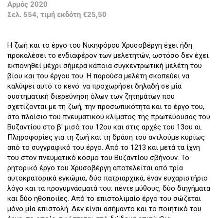
Αρμός 2020
Σελ. 554, τιμή εκδότη €25,50
Η ζωή και το έργο του Νικηφόρου Χρυσοβέργη έχει ήδη
προκαλέσει το ενδιαφέρον των μελετητών, ωστόσο δεν έχει
εκπονηθεί μέχρι σήμερα κάποια συγκεντρωτική μελέτη του
βίου και του έργου του. Η παρούσα μελέτη σκοπεύει να
καλύψει αυτό το κενό· να προχωρήσει δηλαδή σε μία
συστηματική διερεύνηση όλων των ζητημάτων που
σχετίζονται με τη ζωή, την προσωπικότητα και το έργο του,
στο πλαίσιο του πνευματικού κλίματος της πρωτεύουσας του
Βυζαντίου στο β' μισό του 12ου και στις αρχές του 13ου αι.
Πληροφορίες για τη ζωή και τη δράση του αντλούμε κυρίως
από το συγγραφικό του έργο. Από το 1213 και μετά τα ίχνη
του στον πνευματικό κόσμο του Βυζαντίου σβήνουν. Το
ρητορικό έργο του Χρυσοβέργη αποτελείται από τρία
αυτοκρατορικά εγκώμια, δύο πατριαρχικά, έναν ευχαριστήριο
λόγο και τα προγυμνάσματά του: πέντε μύθους, δύο διηγήματα
και δύο ηθοποιίες. Από το επιστολιμαίο έργο του σώζεται
μόνο μία επιστολή. Δεν είναι ασήμαντο και το ποιητικό του