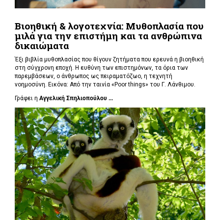
Βιοηθική & λογοτεχνία: Μυθοπλασία που
μιλά για την επιστήμη και τα ανθρώπινα
δικαιώματα
Έξι βιβλία μυθοπλασίας που θίγουν ζητήματα που ερευνά η βιοηθική
στη σύγχρονη εποχή. Η ευθύνη των επιστημόνων, τα όρια των
παρεμβάσεων, ο άνθρωπος ως πειραματόζωο, η τεχνητή
νοημοσύνη. Εικόνα: Από την ταινία «Poor things» του Γ. Λάνθιμου.
Γράφει η
Αγγελική Σπηλιοπούλου ...