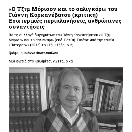
«Ο Τζιμ Μόρισον και το σαλιγκάρι» του
Γιάννη Καρκανέβατου (κριτική) –
Εσωτερικές περιπλανήσεις, ανθρώπινες
συναντήσεις
Για τη συλλογή διηγημάτων του Γιάννη Καρκανέβατου «Ο Τζιμ
Μόρισον και το σαλιγκάρι» (εκδ. Εστία). Εικόνα: Από την ταινία
«Πάτερσον» (2016) του Τζιμ Τζάρμους.
Γράφει η
Ιωάννα Φωτοπούλου
Μια φωτιά στο Καλαμίτσι γίνεται ο κα...