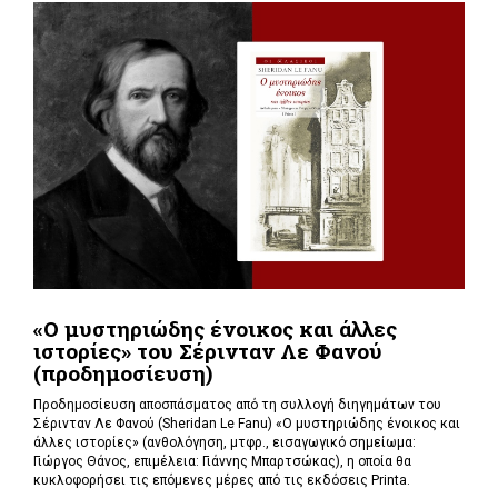
«Ο μυστηριώδης ένοικος και άλλες
ιστορίες» του Σέρινταν Λε Φανού
(προδημοσίευση)
Προδημοσίευση αποσπάσματος από τη συλλογή διηγημάτων του
Σέρινταν Λε Φανού (Sheridan Le Fanu) «Ο μυστηριώδης ένοικος και
άλλες ιστορίες» (ανθολόγηση, μτφρ., εισαγωγικό σημείωμα:
Γιώργος Θάνος, επιμέλεια: Γιάννης Μπαρτσώκας), η οποία θα
κυκλοφορήσει τις επόμενες μέρες από τις εκδόσεις Printa.