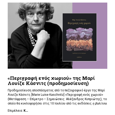
«Περιγραφή ενός χωριού» της Μαρί
Λουίζε Κάσνιτς (προδημοσίευση)
Προδημοσίευση αποσπάσματος από το πεζογραφικό έργο της Μαρί
Λουίζε Κάσνιτς [Marie Luise Kaschnitz] «Περιγραφή ενός χωριού»
(Μετάφραση – Επίμετρο – Σημειώσεις: Αλέξανδρος Κυπριώτης), το
οποίο θα κυκλοφορήσει στις 10 Ιουλίου από τις εκδόσεις
η βαλίτσα
.
Επιμέλεια:
Κ...