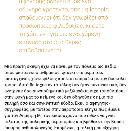
αφήγησης οδηγείται σε ένα
οδυνηρό κρεσέντο, όπου η Ιστορία
αποδεικνύει ότι δεν γνωρίζει από
προσωπικές φιλοδοξίες, κι ούτε
το χάπι έντ για μια ενδεχόμενη
επάνοδο στους αιθέρες
επιβεβαιώνεται.
Μια πρώτη σκέψη έχει να κάνει με τον πόλεμο ως πεδίο
όπου μεστώνει ο άνθρωπος, φτάνει στα άκρα του,
αποτυγχάνει, χάνει φίλους και έτσι ωριμάζει με τον δύσκολο
τρόπο. Αυτό θα ίσχυε αν το τέλος δεν ήταν συνταρακτικό, δεν
ανέτρεπε όσα συναισθηματικά μαξιλαράκια είχε τοποθετήσει
στην ψυχή μας το κείμενο και δεν οδηγούσε σε μια πιο
σκληρή όσο και συγκινητική έξοδο. Εκεί, ο αφηγητής-
συγγραφέας, με πατέρα στην αεροπορία, εξηγεί πώς έμαθε
για τον Δημήτρη Μ., τον εικοσάχρονο που ήθελε να γίνει
πιλότος της πολεμικής αεροπορίας και βρέθηκε στην Κορέα
άπειρος ανθυπολογαγός. Επομένως, η τελική μου εξήγηση,