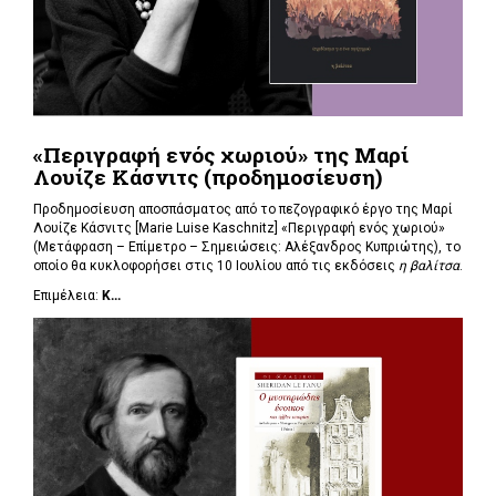
«Περιγραφή ενός χωριού» της Μαρί
Λουίζε Κάσνιτς (προδημοσίευση)
Προδημοσίευση αποσπάσματος από το πεζογραφικό έργο της Μαρί
Λουίζε Κάσνιτς [Marie Luise Kaschnitz] «Περιγραφή ενός χωριού»
(Μετάφραση – Επίμετρο – Σημειώσεις: Αλέξανδρος Κυπριώτης), το
οποίο θα κυκλοφορήσει στις 10 Ιουλίου από τις εκδόσεις
η βαλίτσα
.
Επιμέλεια:
Κ...