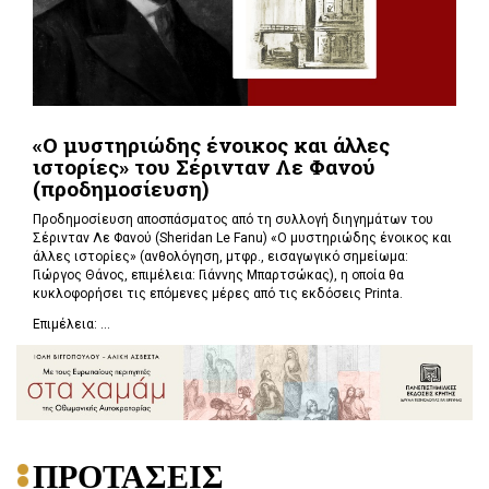
«Ο μυστηριώδης ένοικος και άλλες
ιστορίες» του Σέρινταν Λε Φανού
(προδημοσίευση)
Προδημοσίευση αποσπάσματος από τη συλλογή διηγημάτων του
Σέρινταν Λε Φανού (Sheridan Le Fanu) «Ο μυστηριώδης ένοικος και
άλλες ιστορίες» (ανθολόγηση, μτφρ., εισαγωγικό σημείωμα:
Γιώργος Θάνος, επιμέλεια: Γιάννης Μπαρτσώκας), η οποία θα
κυκλοφορήσει τις επόμενες μέρες από τις εκδόσεις Printa.
Επιμέλεια: ...
ΠΡΟΤΑΣΕΙΣ