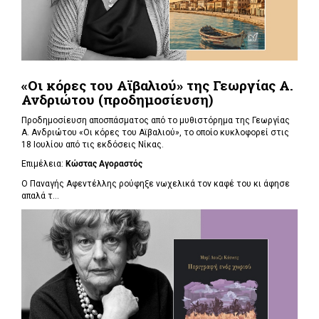
«Οι κόρες του Αϊβαλιού» της Γεωργίας Α.
Ανδριώτου (προδημοσίευση)
Προδημοσίευση αποσπάσματος από το μυθιστόρημα της Γεωργίας
Α. Ανδριώτου «Οι κόρες του Αϊβαλιού», το οποίο κυκλοφορεί στις
18 Ιουλίου από τις εκδόσεις Νίκας.
Επιμέλεια:
Κώστας Αγοραστός
Ο Παναγής Αφεντέλλης ρούφηξε νωχελικά τον καφέ του κι άφησε
απαλά τ...