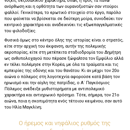
νύξεις σεξουαλικού χαρακτήρα, όπως η προς τα πάνω
ανόρθωση και η ορθότητα των ουρανοξυστών σαν ντούροι
φαλλοί. Γενικότερα, το ερωτικό στοιχείο στο έργο, παρόλο
που φαίνεται να βρίσκεται σε δεύτερη μοίρα, συνοδεύει τον
κεντρικό χαρακτήρα και αναδεικνύει τις εξωεπαγγελματικές
του φιλοδοξίες.
Φυσικά όμως στο κέντρο όλης της ιστορίας είναι ο στρατός,
είτε στην αρχική του έκφανση, αυτήν της πολεμικής
αεροπορίας, είτε στη μετέπειτα σταδιοδρομία του Δημήτρη
ως ανθυπολοχαγού που πέρασε ξώφαλτσα τον Εμφύλιο αλλά
εν τέλει πολέμησε στην Κορέα, με όλα τα τραύματα και τις
εμπειρίες της οδύνης και του θανάτου. Κι αν μέχρι τον 20ο
αιώνα ο πόλεμος στη λογοτεχνία αφορούσε κατά βάση τον
ηρωισμό και την αίγλη της πατρίδας, ο Α΄ Παγκόσμιος
Πόλεμος ανέδειξε μυθιστορήματα με αντιπολεμικό
χαρακτήρα και αντιηρωικό πρόσημο. Τότε, σήμερα, τον 21ο
αιώνα, ποια η σκοπιμότητα ενός τέτοιου κειμένου, σαν αυτό
του Ηλία Μαγκλίνη;
Ο ήρεμος και νηφάλιος ρυθμός της