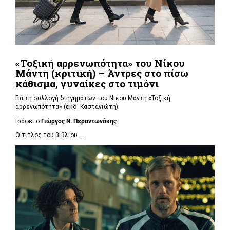
«Τοξική αρρενωπότητα» του Νίκου
Μάντη (κριτική) – Άντρες στο πίσω
κάθισμα, γυναίκες στο τιμόνι
Για τη συλλογή διηγημάτων του Νίκου Μάντη «Τοξική
αρρενωπότητα» (εκδ. Καστανιώτη).
Γράφει ο
Γιώργος Ν. Περαντωνάκης
Ο τίτλος του βιβλίου
...