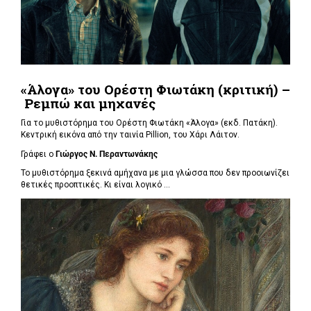
«Άλογα» του Ορέστη Φιωτάκη (κριτική) –
Ρεμπώ και μηχανές
Για το μυθιστόρημα του Ορέστη Φιωτάκη «Άλογα» (εκδ. Πατάκη).
Κεντρική εικόνα από την ταινία Pillion, του Χάρι Λάιτον.
Γράφει ο
Γιώργος Ν. Περαντωνάκης
Το μυθιστόρημα ξεκινά αμήχανα με μια γλώσσα που δεν προοιωνίζει
θετικές προοπτικές. Κι είναι λογικό ...