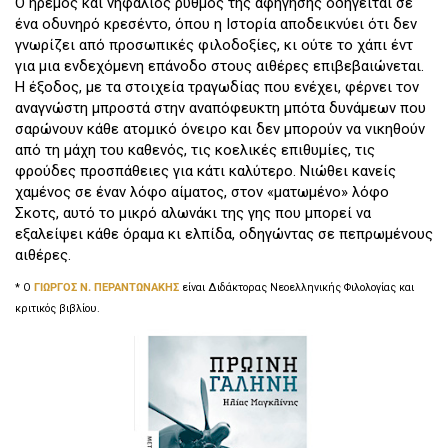
Ο ήρεμος και νηφάλιος ρυθμός της αφήγησης οδηγείται σε
ένα οδυνηρό κρεσέντο, όπου η Ιστορία αποδεικνύει ότι δεν
γνωρίζει από προσωπικές φιλοδοξίες, κι ούτε το χάπι έντ
για μια ενδεχόμενη επάνοδο στους αιθέρες επιβεβαιώνεται.
Η έξοδος, με τα στοιχεία τραγωδίας που ενέχει, φέρνει τον
αναγνώστη μπροστά στην αναπόφευκτη μπότα δυνάμεων που
σαρώνουν κάθε ατομικό όνειρο και δεν μπορούν να νικηθούν
από τη μάχη του καθενός, τις κοελικές επιθυμίες, τις
φρούδες προσπάθειες για κάτι καλύτερο. Νιώθει κανείς
χαμένος σε έναν λόφο αίματος, στον «ματωμένο» λόφο
Σκοτς, αυτό το μικρό αλωνάκι της γης που μπορεί να
εξαλείψει κάθε όραμα κι ελπίδα, οδηγώντας σε πεπρωμένους
αιθέρες.
* Ο
ΓΙΩΡΓΟΣ Ν. ΠΕΡΑΝΤΩΝΑΚΗΣ
είναι Διδάκτορας Νεοελληνικής Φιλολογίας και
κριτικός βιβλίου.